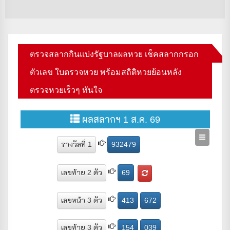
po
ตรวจสลากกินแบ่งรัฐบาลผลหวย เช็คสลากกรอก
ตัวเลข ใบตรวจหวย พร้อมสถิติหวยย้อนหลัง
ตรวจหวยเร็วๆ ทันใจ