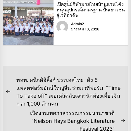
เปิดศูนย์กีฬามวยไทยบ้านแวนโค้ง
หนุนอุปกรณ์มาตรฐาน ปั้นเยาวชน
สู่เวทีอาชีพ
Admin2
มกราคม 13, 2026
แนะแนว
ททท. ผนึกดิจิลิ้งก์ ประเทศไทย ดึง 5
เรื่อง
แพลตฟอร์มยักษ์ใหญ่จีน ร่วมเวทีฟอรั่ม “Time
Previous
To Take off” เผยเคล็ดลับเจาะนักท่องเที่ยวจีน
post:
กว่า 1,000 ล้านคน
เปิดงานเทศกาลวรรณกรรมนานาชาติ
“Neilson Hays Bangkok Literature
Ne
Festival 2023”