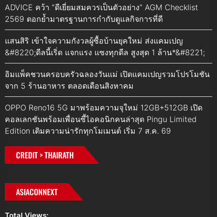
ADVICE คว้า “ดีเยี่ยมสมควรเป็นตัวอย่าง” AGM Checklist
2569 ตอกย้ำมาตรฐานการกำกับดูแลกิจการที่ดี
แสนสิริ เข้าใจความกังวลผู้ซื้อบ้านยุคใหม่ ส่งแคมเปญ
&#8220;ดีลนี้เริ่ด แจกแรง แซงทุกดีล สูงสุด 1 ล้าน*&#8221;
อิมแพ็คชวนครอบครัวฉลองวันแม่ เปิดแคมเปญรวมโปรโมชัน
จาก 5 ร้านอาหาร ตลอดเดือนสิงหาคม
OPPO Reno16 5G มาพร้อมความจุใหม่ 12GB+512GB เปิด
คอลเลกชันพร้อมเพื่อนซี้ไอคอนิกคนล่าสุด Pingu Limited
Edition เติมความน่ารักทุกโมเมนต์ เริ่ม 7 ส.ค. 69
CREDIT > THAIRATH
ASIACONNEXT
Total Views: