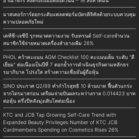
อาณาจักร ส่งตรงถึงมือตั้งแต่วันนี้ – 18 สิงหาคมนี้
มาสเตอร์การ์ดยกระดับแพลตฟอร์มบัตรดิจิทัลด้วยระบบควบคุม
ความปลอดภัยใหม่
เคทีซี–เจซีบี รุกหมวดความงาม รับเทรนด์ Self-careจำนวน
สมาชิกใช้จ่ายหมวดเครื่องสำอางเพิ่ม 26%
PHOL คว้าคะแนน AGM Checklist 100 คะแนนเต็ม ระดับ “ดี
เยี่ยม” ต่อเนื่องเป็นปีที่ 7 ตอกย้ำการดำเนินธุรกิจตามหลักธร
รมาภิบาล โปร่งใส สร้างความเชื่อมั่นผู้ถือหุ้น
SINO ประกาศ Q2/69 ทำกำไรสุทธิ 10 ล้านบาท ฟื้นตัวแกร่ง
จากไตรมาสก่อน เตรียมจ่ายปันผลระหว่างกาล 0.014423 บาท
ต่อหุ้น ครึ่งปีหลังมุ่งเติบโตต่อเนื่อง
KTC and JCB Tap Growing Self-Care Trend with
Expanded Beauty Privileges Number of KTC JCB
Cardmembers Spending on Cosmetics Rises 26%