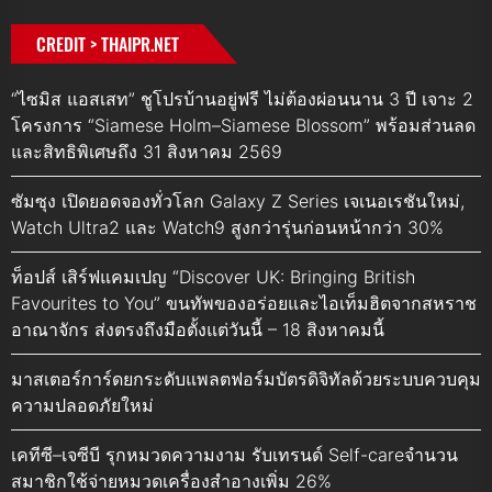
CREDIT > THAIPR.NET
“ไซมิส แอสเสท” ชูโปรบ้านอยู่ฟรี ไม่ต้องผ่อนนาน 3 ปี เจาะ 2
โครงการ “Siamese Holm–Siamese Blossom” พร้อมส่วนลด
และสิทธิพิเศษถึง 31 สิงหาคม 2569
ซัมซุง เปิดยอดจองทั่วโลก Galaxy Z Series เจเนอเรชันใหม่,
Watch Ultra2 และ Watch9 สูงกว่ารุ่นก่อนหน้ากว่า 30%
ท็อปส์ เสิร์ฟแคมเปญ “Discover UK: Bringing British
Favourites to You” ขนทัพของอร่อยและไอเท็มฮิตจากสหราช
อาณาจักร ส่งตรงถึงมือตั้งแต่วันนี้ – 18 สิงหาคมนี้
มาสเตอร์การ์ดยกระดับแพลตฟอร์มบัตรดิจิทัลด้วยระบบควบคุม
ความปลอดภัยใหม่
เคทีซี–เจซีบี รุกหมวดความงาม รับเทรนด์ Self-careจำนวน
สมาชิกใช้จ่ายหมวดเครื่องสำอางเพิ่ม 26%