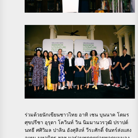
ร่วมด้วยนักเขียนชาวไทย อาทิ เชน บุนนาค โตมร
ศุขปรีชา อุรุดา โควินท์ วิน นิมมานวรวุฒิ ปราปต์
นทธี ศศิวิมล ปาลิน อังศุสิงห์ วีระศักดิ์ จันทร์ส่งแสง
อุเทน มหามิตร ฯลฯ มาร่วมพูดคุยถ่ายทอดมุมมอง