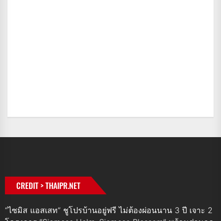
CREDIT > THAIPR.NET
“ไซมิส แอสเสท” ชูโปรบ้านอยู่ฟรี ไม่ต้องผ่อนนาน 3 ปี เจาะ 2