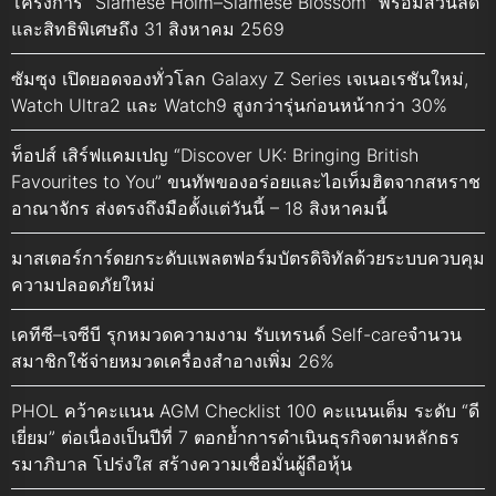
โครงการ “Siamese Holm–Siamese Blossom” พร้อมส่วนลด
และสิทธิพิเศษถึง 31 สิงหาคม 2569
ซัมซุง เปิดยอดจองทั่วโลก Galaxy Z Series เจเนอเรชันใหม่,
Watch Ultra2 และ Watch9 สูงกว่ารุ่นก่อนหน้ากว่า 30%
ท็อปส์ เสิร์ฟแคมเปญ “Discover UK: Bringing British
Favourites to You” ขนทัพของอร่อยและไอเท็มฮิตจากสหราช
อาณาจักร ส่งตรงถึงมือตั้งแต่วันนี้ – 18 สิงหาคมนี้
มาสเตอร์การ์ดยกระดับแพลตฟอร์มบัตรดิจิทัลด้วยระบบควบคุม
ความปลอดภัยใหม่
เคทีซี–เจซีบี รุกหมวดความงาม รับเทรนด์ Self-careจำนวน
สมาชิกใช้จ่ายหมวดเครื่องสำอางเพิ่ม 26%
PHOL คว้าคะแนน AGM Checklist 100 คะแนนเต็ม ระดับ “ดี
เยี่ยม” ต่อเนื่องเป็นปีที่ 7 ตอกย้ำการดำเนินธุรกิจตามหลักธร
รมาภิบาล โปร่งใส สร้างความเชื่อมั่นผู้ถือหุ้น