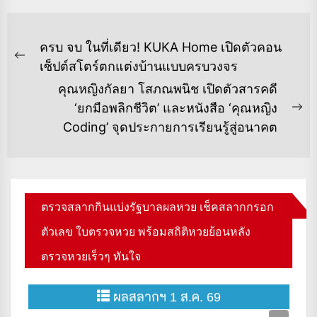
แนะแนว
ครบ จบ ในที่เดียว! KUKA Home เปิดตัวคอน
เรื่อง
Previous
เซ็ปต์สโตร์ตกแต่งบ้านแบบครบวงจร
post:
คุณหญิงกัลยา โสภณพนิช เปิดตัวสารคดี
‘ยกมือพลิกชีวิต’ และหนังสือ ‘คุณหญิง
Ne
Coding’ จุดประกายการเรียนรู้สู่อนาคต
po
ตรวจสลากกินแบ่งรัฐบาลผลหวย เช็คสลากกรอก
ตัวเลข ใบตรวจหวย พร้อมสถิติหวยย้อนหลัง
ตรวจหวยเร็วๆ ทันใจ