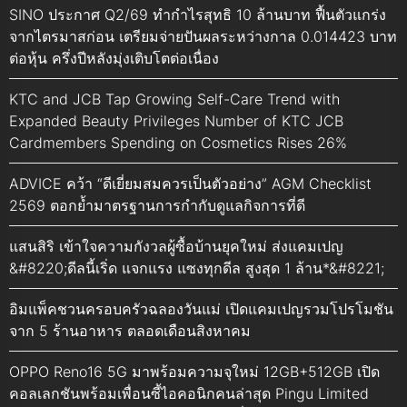
SINO ประกาศ Q2/69 ทำกำไรสุทธิ 10 ล้านบาท ฟื้นตัวแกร่ง
จากไตรมาสก่อน เตรียมจ่ายปันผลระหว่างกาล 0.014423 บาท
ต่อหุ้น ครึ่งปีหลังมุ่งเติบโตต่อเนื่อง
KTC and JCB Tap Growing Self-Care Trend with
Expanded Beauty Privileges Number of KTC JCB
Cardmembers Spending on Cosmetics Rises 26%
ADVICE คว้า “ดีเยี่ยมสมควรเป็นตัวอย่าง” AGM Checklist
2569 ตอกย้ำมาตรฐานการกำกับดูแลกิจการที่ดี
แสนสิริ เข้าใจความกังวลผู้ซื้อบ้านยุคใหม่ ส่งแคมเปญ
&#8220;ดีลนี้เริ่ด แจกแรง แซงทุกดีล สูงสุด 1 ล้าน*&#8221;
อิมแพ็คชวนครอบครัวฉลองวันแม่ เปิดแคมเปญรวมโปรโมชัน
จาก 5 ร้านอาหาร ตลอดเดือนสิงหาคม
OPPO Reno16 5G มาพร้อมความจุใหม่ 12GB+512GB เปิด
คอลเลกชันพร้อมเพื่อนซี้ไอคอนิกคนล่าสุด Pingu Limited