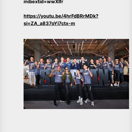
mibextid=wwXIfr
https://youtu.be/4hrFdBRrMDk?
si=ZA_a837oYi7ctx-m