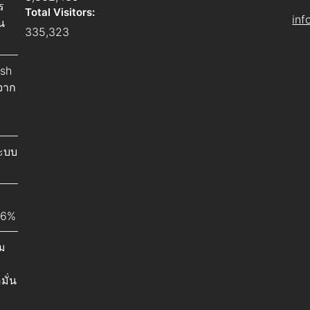
ร
Total Visitors:
inf
น
335,323
ish
จาก
ระบบ
26%
ม
มั่น