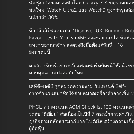
ซัมซุง เปิดยอดจองทั่วโลก Galaxy Z Series เจเนอเ
ชันใหม่, Watch Ultra2 และ Watch9 สูงกว่ารุ่นก่อ
หน้ากว่า 30%
ท็อปส์ เสิร์ฟแคมเปญ “Discover UK: Bringing Brit
Favourites to You” ขนทัพของอร่อยและไอเท็มฮิต
สหราชอาณาจักร ส่งตรงถึงมือตั้งแต่วันนี้ – 18
สิงหาคมนี้
มาสเตอร์การ์ดยกระดับแพลตฟอร์มบัตรดิจิทัลด้วย
ควบคุมความปลอดภัยใหม่
เคทีซี–เจซีบี รุกหมวดความงาม รับเทรนด์ Self-
careจำนวนสมาชิกใช้จ่ายหมวดเครื่องสำอางเพิ่ม 
PHOL คว้าคะแนน AGM Checklist 100 คะแนนเต็
ระดับ “ดีเยี่ยม” ต่อเนื่องเป็นปีที่ 7 ตอกย้ำการดำเนิน
ธุรกิจตามหลักธรรมาภิบาล โปร่งใส สร้างความเชื่อ
ผู้ถือหุ้น