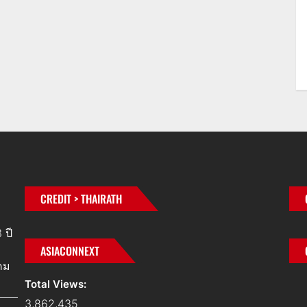
CREDIT > THAIRATH
 ปี
ASIACONNEXT
คม
Total Views:
3,862,435