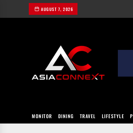
Skip
AUGUST 7, 2026
to
the
content
ASIACONN
MONITOR
DINING
TRAVEL
LIFESTYLE
P