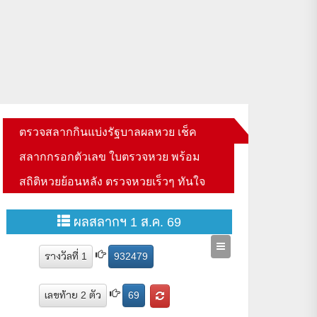
ตรวจสลากกินแบ่งรัฐบาลผลหวย เช็ค
สลากกรอกตัวเลข ใบตรวจหวย พร้อม
สถิติหวยย้อนหลัง ตรวจหวยเร็วๆ ทันใจ