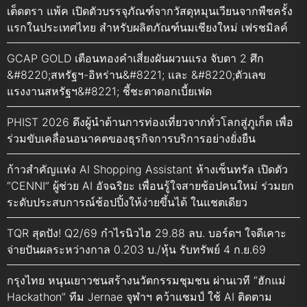
เต็ดตรา แพ้ค เปิดตัวบรรจุภัณฑ์จากวัสดุหมุนเวียนจากพืชครั้ง
แรกในประเทศไทย สำหรับผลิตภัณฑ์นมเชียงใหม่ เฟรชมิลค์
GCAP GOLD เตือนทองคำเสี่ยงผันผวนแรง จับตา 2 ศึก
&#8220;สหรัฐฯ-อิหร่าน&#8221; และ &#8220;ตัวเลข
แรงงานสหรัฐฯ&#8221; ชี้ชะตาดอกเบี้ยเฟด
PHIST 2026 ดึงผู้นำด้านการท่องเที่ยวจากทั่วโลกสู่ภูเก็ต เพื่อ
ร่วมขับเคลื่อนอนาคตของธุรกิจการบริการอย่างยั่งยืน
ก้าวสำคัญแห่ง AI Shopping Assistant ห้างเซ็นทรัล เปิดตัว
“CENNI” ผู้ช่วย AI อัจฉริยะ เพื่อนรู้ใจสายช้อปคนใหม่ ร่วมยก
ระดับประสบการณ์ช้อปปิ้งให้ง่ายขึ้นได้ ในแชตเดียว
TQR สุดปัง! Q2/69 กำไรนิวไฮ 29.88 ลบ. บอร์ดฯ ใจดีเคาะ
จ่ายปันผลระหว่างกาล 0.203 บ./หุ้น รับทรัพย์ 4 ก.ย.69
กรุงไทย หนุนเยาวชนสร้างนวัตกรรมชุมชน ผ่านเวที “ฮักแม่
Hackathon” ทีม Jernae จุฬาฯ คว้าแชมป์ ใช้ AI ติดตาม