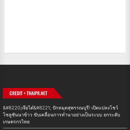
CREDIT > THAIPR.NET
&#8220;เจียไต๋&#8221; ปักหมุดสุพรรณบุรี! เปิดแปลงโชว์
โซลูชันนาข้าว ขับเคลื่อนการทำนาอย่างเป็นระบบ ยกระดับ
เกษตรกรไทย