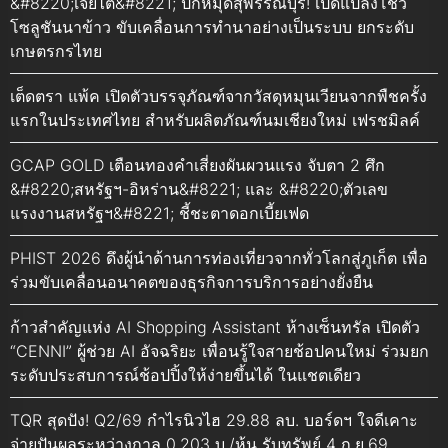
&#8220;เจียไต๋&#8221; ปักหมุดสุพรรณบุรี! เปิดแปลงโชว์
โซลูชันนาข้าว ขับเคลื่อนการทำนาอย่างเป็นระบบ ยกระดับ
เกษตรกรไทย
เต็ดตรา แพ้ค เปิดตัวบรรจุภัณฑ์จากวัสดุหมุนเวียนจากพืชครั้ง
แรกในประเทศไทย สำหรับผลิตภัณฑ์นมเชียงใหม่ เฟรชมิลค์
GCAP GOLD เตือนทองคำเสี่ยงผันผวนแรง จับตา 2 ศึก
&#8220;สหรัฐฯ-อิหร่าน&#8221; และ &#8220;ตัวเลข
แรงงานสหรัฐฯ&#8221; ชี้ชะตาดอกเบี้ยเฟด
PHIST 2026 ดึงผู้นำด้านการท่องเที่ยวจากทั่วโลกสู่ภูเก็ต เพื่อ
ร่วมขับเคลื่อนอนาคตของธุรกิจการบริการอย่างยั่งยืน
ก้าวสำคัญแห่ง AI Shopping Assistant ห้างเซ็นทรัล เปิดตัว
“CENNI” ผู้ช่วย AI อัจฉริยะ เพื่อนรู้ใจสายช้อปคนใหม่ ร่วมยก
ระดับประสบการณ์ช้อปปิ้งให้ง่ายขึ้นได้ ในแชตเดียว
TQR สุดปัง! Q2/69 กำไรนิวไฮ 29.88 ลบ. บอร์ดฯ ใจดีเคาะ
จ่ายปันผลระหว่างกาล 0.203 บ./หุ้น รับทรัพย์ 4 ก.ย.69