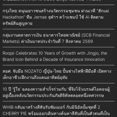
กรุงไทย หนุนเยาวชนสร้างนวัตกรรมชุมชน ผ่านเวที “ฮักแม่
Hackathon” ทีม Jernae จุฬาฯ คว้าแชมป์ ใช้ AI ติดตาม
ทรัพย์สินสูญหาย
กลุ่มงานตลาดการเงิน ธนาคารไทยพาณิชย์ (SCB Financial
Markets) ค่าเงินบาทประจำวันที่ 7 สิงหาคม 2569
Roojai Celebrates 10 Years of Growth with Jingjo, the
Brand Icon Behind a Decade of Insurance Innovation
สอศ. จับมือ NOZATO ญี่ปุ่น-ไทย ปั้นช่างไฟฟ้าฝีมือดี เปิดทาง
เด็กอาชีวะฝึกงานถึงแดนอาทิตย์อุทัย
10 ปี ‘รู้ใจ’ ฉลองความสำเร็จร่วมกับ ‘พี่จิงโจ้’แบรนด์ไอคอนผู้
อยู่เบื้องหลังนวัตกรรมประกันภัยดิจิทัลตลอดหนึ่งทศวรรษ
WHIB กลับมาสร้างสีสันรับซัมเมอร์ กับมินิอัลบั้มชุดที่ 2
CHERRY PIE พร้อมออกเดินทางค้นหาสีสันที่เป็นตัวตนที่เป็น