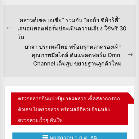
แนะแนว
“คลาวด์เซค เอเชีย” ร่วมกับ “ออก้า ซีคิวริตี้”
เรื่อง
เสนอแพลตฟอร์มประเมินความเสี่ยง​ ใช้ฟรี 30
Previous
วัน
post:
บาจา ประเทศไทย พร้อมรุกตลาดรองเท้า
คุณภาพมีสไตล์ ดันแพลตฟอร์ม Omni
Ne
Channel เต็มสูบ ขยายฐานลูกค้าใหม่
po
ตรวจสลากกินแบ่งรัฐบาลผลหวย เช็คสลากกรอก
ตัวเลข ใบตรวจหวย พร้อมสถิติหวยย้อนหลัง
ตรวจหวยเร็วๆ ทันใจ