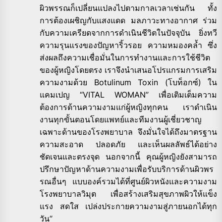
ผิวพรรณก็เปลี่ยนแปลงไปตามกาลเวลาเช่นกัน ทั้ง
การต้องเผชิญกับแสงแดด มลภาวะทางอากาศ ร่วม
กับความเครียดจากการดำเนินชีวิตในปัจจุบัน ยิ่งทวี
ความรุนแรงของปัญหาริ้วรอย ความหมองคล้ำ ซึ่ง
ส่งผลถึงความเชื่อมั่นในการทำงานและการใช้ชีวิต
ของผู้หญิงโดยตรง เราจึงนำเสนอโปรแกรมการเสริม
ความงามด้วย Botulinum Toxin (โบท็อกซ์) ใน
แคมเปญ “VITAL WOMAN” เพื่อเติมเต็มความ
ต้องการด้านความงามแก่ผู้หญิงทุกคน เราดำเนิน
งานทุกขั้นตอนโดยแพทย์และทีมงานผู้เชี่ยวชาญ
เฉพาะด้านของโรงพยาบาล จึงมั่นใจได้ถึงมาตรฐาน
ความสะอาด ปลอดภัย และเห็นผลลัพธ์ได้อย่าง
ชัดเจนและตรงจุด นอกจากนี้ คุณผู้หญิงยังสามารถ
ปรึกษาปัญหาด้านความงามเพื่อรับบริการด้านผิวพร
รณอื่นๆ แบบองค์รวมได้ที่ศูนย์ผิวหนังและความงาม
โรงพยาบาลวิมุต เพื่อสร้างเสริมสุขภาพผิวให้แข็ง
แรง สดใส เปล่งประกายความงามสู่ภายนอกได้ทุก
วัน”