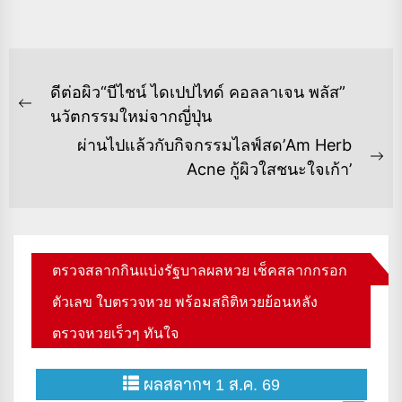
แนะแนว
ดีต่อผิว“บีไชน์ ไดเปปไทด์ คอลลาเจน พลัส”
เรื่อง
Previous
นวัตกรรมใหม่จากญี่ปุ่น
post:
ผ่านไปแล้วกับกิจกรรมไลฟ์สด’Am Herb
Ne
Acne กู้ผิวใสชนะใจเก้า’
po
ตรวจสลากกินแบ่งรัฐบาลผลหวย เช็คสลากกรอก
ตัวเลข ใบตรวจหวย พร้อมสถิติหวยย้อนหลัง
ตรวจหวยเร็วๆ ทันใจ