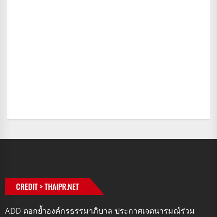
CREDIT > THAIPR.NET
ADD ตอกย้ำองค์กรธรรมาภิบาล ประกาศเจตนารมณ์ร่วม