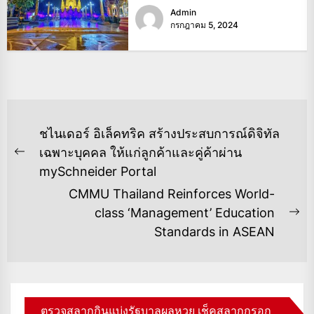
Admin
กรกฎาคม 5, 2024
แนะแนว
ชไนเดอร์ อิเล็คทริค สร้างประสบการณ์ดิจิทัล
เรื่อง
เฉพาะบุคคล ให้แก่ลูกค้าและคู่ค้าผ่าน
Previous
mySchneider Portal
post:
CMMU Thailand Reinforces World-
class ‘Management’ Education
Ne
Standards in ASEAN
po
ตรวจสลากกินแบ่งรัฐบาลผลหวย เช็คสลากกรอก