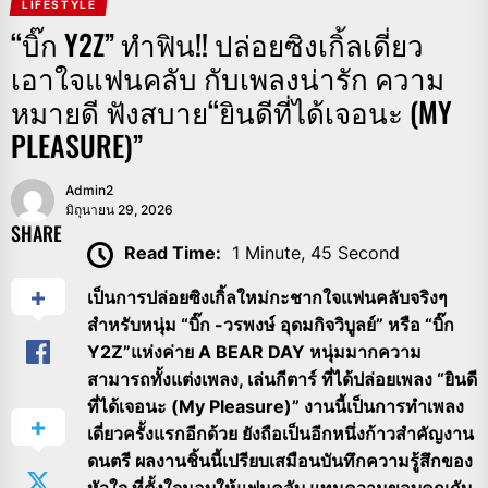
LIFESTYLE
“บิ๊ก Y2Z” ทำฟิน!! ปล่อยซิงเกิ้ลเดี่ยว
เอาใจแฟนคลับ กับเพลงน่ารัก ความ
หมายดี ฟังสบาย“ยินดีที่ได้เจอนะ (MY
PLEASURE)”
Admin2
มิถุนายน 29, 2026
SHARE
Read Time:
1 Minute, 45 Second
เป็นการปล่อยซิงเกิ้ลใหม่กะชากใจแฟนคลับจริงๆ
สำหรับหนุ่ม “บิ๊ก -วรพงษ์ อุดมกิจวิบูลย์” หรือ “บิ๊ก
Y2Z”แห่งค่าย A BEAR DAY หนุ่มมากความ
สามารถทั้งแต่งเพลง, เล่นกีตาร์ ที่ได้ปล่อยเพลง “ยินดี
ที่ได้เจอนะ (My Pleasure)” งานนี้เป็นการทำเพลง
เดี่ยวครั้งแรกอีกด้วย ยังถือเป็นอีกหนึ่งก้าวสำคัญงาน
ดนตรี ผลงานชิ้นนี้เปรียบเสมือนบันทึกความรู้สึกของ
หัวใจ ที่ตั้งใจมอบให้แฟนคลับ แทนความขอบคุณกับ