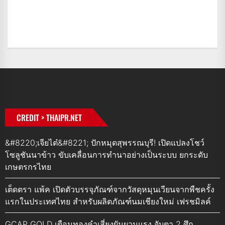
CREDIT > THAIPR.NET
&#8220;เจียไต๋&#8221; ปักหมุดสุพรรณบุรี! เปิดแปลงโชว์
โซลูชันนาข้าว ขับเคลื่อนการทำนาอย่างเป็นระบบ ยกระดับ
เกษตรกรไทย
เต็ดตรา แพ้ค เปิดตัวบรรจุภัณฑ์จากวัสดุหมุนเวียนจากพืชครั้ง
แรกในประเทศไทย สำหรับผลิตภัณฑ์นมเชียงใหม่ เฟรชมิลค์
GCAP GOLD เตือนทองคำเสี่ยงผันผวนแรง จับตา 2 ศึก