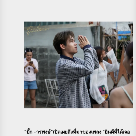
“บิ๊ก -วรพงษ์”เปิดเผยถึงที่มาของเพลง “ยินดีที่ได้เจอ