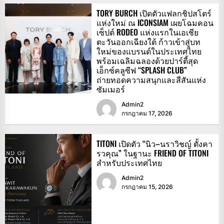
TORY BURCH เปิดตัวแฟลกชิปสโตร์
แห่งใหม่ ณ ICONSIAM เผยโฉมคอน
เซ็ปต์ RODEO แห่งแรกในเอเชีย
ตะวันออกเฉียงใต้ ก้าวเข้าสู่บท
ใหม่ของแบรนด์ในประเทศไทย
พร้อมเฉลิมฉลองด้วยปาร์ตี้สุด
เอ็กซ์คลูซีฟ “SPLASH CLUB”
ถ่ายทอดความสนุกและสีสันแห่ง
ซัมเมอร์
Admin2
กรกฎาคม 17, 2026
TITONI เปิดตัว “นิว–นราวิชญ์ ตั้งคา
รวคุณ” ในฐานะ FRIEND OF TITONI
สำหรับประเทศไทย
Admin2
กรกฎาคม 15, 2026