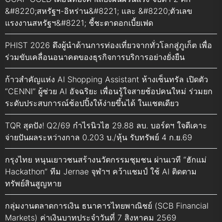
&#8220;สหรัฐฯ-อิหร่าน&#8221; และ &#8220;ตัวเลข
แรงงานสหรัฐฯ&#8221; ชี้ชะตาดอกเบี้ยเฟด
PHIST 2026 ดึงผู้นำด้านการท่องเที่ยวจากทั่วโลกสู่ภูเก็ต เพื่อ
ร่วมขับเคลื่อนอนาคตของธุรกิจการบริการอย่างยั่งยืน
ก้าวสำคัญแห่ง AI Shopping Assistant ห้างเซ็นทรัล เปิดตัว
“CENNI” ผู้ช่วย AI อัจฉริยะ เพื่อนรู้ใจสายช้อปคนใหม่ ร่วมยก
ระดับประสบการณ์ช้อปปิ้งให้ง่ายขึ้นได้ ในแชตเดียว
TQR สุดปัง! Q2/69 กำไรนิวไฮ 29.88 ลบ. บอร์ดฯ ใจดีเคาะ
จ่ายปันผลระหว่างกาล 0.203 บ./หุ้น รับทรัพย์ 4 ก.ย.69
กรุงไทย หนุนเยาวชนสร้างนวัตกรรมชุมชน ผ่านเวที “ฮักแม่
Hackathon” ทีม Jernae จุฬาฯ คว้าแชมป์ ใช้ AI ติดตาม
ทรัพย์สินสูญหาย
กลุ่มงานตลาดการเงิน ธนาคารไทยพาณิชย์ (SCB Financial
Markets) ค่าเงินบาทประจำวันที่ 7 สิงหาคม 2569