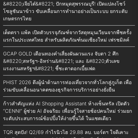
&#8220;เจียไต๋&#8221; ปักหมุดสุพรรณบุรี! เปิดแปลงโชว์
โซลูชันนาข้าว ขับเคลื่อนการทำนาอย่างเป็นระบบ ยกระดับ
เกษตรกรไทย
เต็ดตรา แพ้ค เปิดตัวบรรจุภัณฑ์จากวัสดุหมุนเวียนจากพืชครั้ง
แรกในประเทศไทย สำหรับผลิตภัณฑ์นมเชียงใหม่ เฟรชมิลค์
GCAP GOLD เตือนทองคำเสี่ยงผันผวนแรง จับตา 2 ศึก
&#8220;สหรัฐฯ-อิหร่าน&#8221; และ &#8220;ตัวเลข
แรงงานสหรัฐฯ&#8221; ชี้ชะตาดอกเบี้ยเฟด
PHIST 2026 ดึงผู้นำด้านการท่องเที่ยวจากทั่วโลกสู่ภูเก็ต เพื่อ
ร่วมขับเคลื่อนอนาคตของธุรกิจการบริการอย่างยั่งยืน
ก้าวสำคัญแห่ง AI Shopping Assistant ห้างเซ็นทรัล เปิดตัว
“CENNI” ผู้ช่วย AI อัจฉริยะ เพื่อนรู้ใจสายช้อปคนใหม่ ร่วมยก
ระดับประสบการณ์ช้อปปิ้งให้ง่ายขึ้นได้ ในแชตเดียว
TQR สุดปัง! Q2/69 กำไรนิวไฮ 29.88 ลบ. บอร์ดฯ ใจดีเคาะ