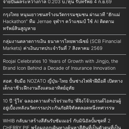
จ่ายปันผลระหว่างกาล 0.203 บ./หุ้น รับทรัพย์ 4 ก.ย.69
กรุงไทย หนุนเยาวชนสร้างนวัตกรรมชุมชน ผ่านเวที “ฮักแม่
Hackathon” ทีม Jernae จุฬาฯ คว้าแชมป์ ใช้ AI ติดตาม
ทรัพย์สินสูญหาย
กลุ่มงานตลาดการเงิน ธนาคารไทยพาณิชย์ (SCB Financial
Markets) ค่าเงินบาทประจำวันที่ 7 สิงหาคม 2569
Roojai Celebrates 10 Years of Growth with Jingjo, the
Brand Icon Behind a Decade of Insurance Innovation
สอศ. จับมือ NOZATO ญี่ปุ่น-ไทย ปั้นช่างไฟฟ้าฝีมือดี เปิดทาง
เด็กอาชีวะฝึกงานถึงแดนอาทิตย์อุทัย
10 ปี ‘รู้ใจ’ ฉลองความสำเร็จร่วมกับ ‘พี่จิงโจ้’แบรนด์ไอคอนผู้
อยู่เบื้องหลังนวัตกรรมประกันภัยดิจิทัลตลอดหนึ่งทศวรรษ
WHIB กลับมาสร้างสีสันรับซัมเมอร์ กับมินิอัลบั้มชุดที่ 2
CHERRY PIE พร้อมออกเดินทางค้นหาสีสันที่เป็นตัวตนที่เป็น