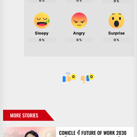
0
%
0
%
0
%
Sleepy
Angry
Surprise
0
%
0
%
0
%
0
0
MORE STORIES
CONICLE ชี้ FUTURE OF WORK 2030