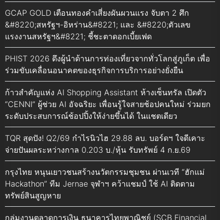
GCAP GOLD เตือนทองคำเสี่ยงผันผวนแรง จับตา 2 ศึก
&#8220;สหรัฐฯ-อิหร่าน&#8221; และ &#8220;ตัวเลข
แรงงานสหรัฐฯ&#8221; ชี้ชะตาดอกเบี้ยเฟด
PHIST 2026 ดึงผู้นำด้านการท่องเที่ยวจากทั่วโลกสู่ภูเก็ต เพื่อ
ร่วมขับเคลื่อนอนาคตของธุรกิจการบริการอย่างยั่งยืน
ก้าวสำคัญแห่ง AI Shopping Assistant ห้างเซ็นทรัล เปิดตัว
“CENNI” ผู้ช่วย AI อัจฉริยะ เพื่อนรู้ใจสายช้อปคนใหม่ ร่วมยก
ระดับประสบการณ์ช้อปปิ้งให้ง่ายขึ้นได้ ในแชตเดียว
TQR สุดปัง! Q2/69 กำไรนิวไฮ 29.88 ลบ. บอร์ดฯ ใจดีเคาะ
จ่ายปันผลระหว่างกาล 0.203 บ./หุ้น รับทรัพย์ 4 ก.ย.69
กรุงไทย หนุนเยาวชนสร้างนวัตกรรมชุมชน ผ่านเวที “ฮักแม่
Hackathon” ทีม Jernae จุฬาฯ คว้าแชมป์ ใช้ AI ติดตาม
ทรัพย์สินสูญหาย
กลุ่มงานตลาดการเงิน ธนาคารไทยพาณิชย์ (SCB Financial