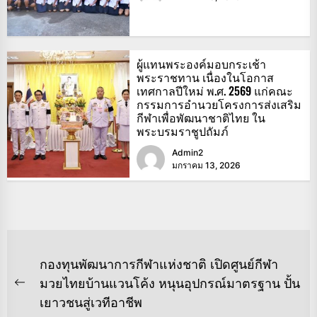
ผู้แทนพระองค์มอบกระเช้า
พระราชทาน เนื่องในโอกาส
เทศกาลปีใหม่ พ.ศ. 2569 แก่คณะ
กรรมการอำนวยโครงการส่งเสริม
กีฬาเพื่อพัฒนาชาติไทย ใน
พระบรมราชูปถัมภ์
Admin2
มกราคม 13, 2026
แนะแนว
กองทุนพัฒนาการกีฬาแห่งชาติ เปิดศูนย์กีฬา
เรื่อง
มวยไทยบ้านแวนโค้ง หนุนอุปกรณ์มาตรฐาน ปั้น
Previous
เยาวชนสู่เวทีอาชีพ
post: