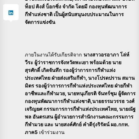
ท็อป คิงส์ บ็อกซิ่ง จำกัด โดยมี กองทุนพัฒนาการ
กีฬาแห่งชาติ เป็นผู้สนับสนุนงบประมาณในการ
จัดการแข่งขัน
ภายในงานได้รับเกียรติจาก
นางสาวอรอาภา โล่ห์
วีระ ผู้ว่าราชการจังหวัดพะเยา พร้อมด้วย นาย
สุรศักดิ์ เกิดจันทึก รองผู้ว่าการการกีฬาแห่ง
ประเทศไทย ฝ่ายส่งเสริมกีฬา, นางโปรดปราน สมาน
มิตร รองผู้ว่าการการกีฬาแห่งประเทศไทย ฝ่ายกีฬา
อาชีพและกีฬามวย, นายทนุเกียรติ จันทร์ชุม ผู้จัดการ
กองทุนพัฒนาการกีฬาแห่งชาติ,นายธรรมวรรธ วงศ์
เจริญยศ กรรมการการกีฬาแห่งประเทศไทย, นายณัฐ
พล อันตรเสน ผู้อำนวยการสำนักงานคณะกรรมการ
กีฬามวย และ นายสงค์ศักย์ คำดีรุ่งริรัตน์ ผอ.กกท.
ภาค5
เข้าร่วมงาน