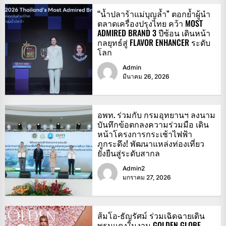
“น้ำปลาร้าแม่บุญล้ำ” ตอกย้ำผู้นำ
ตลาดเครื่องปรุงไทย คว้า MOST
ADMIRED BRAND 3 ปีซ้อน เดินหน้า
กลยุทธ์สู่ FLAVOR ENHANCER ระดับ
โลก
Admin
มีนาคม 26, 2026
อพท. ร่วมกับ กรมอุทยานฯ ลงนาม
บันทึกข้อตกลงความร่วมมือ เดิน
หน้าโครงการกระเช้าไฟฟ้า
ภูกระดึง! พัฒนาแหล่งท่องเที่ยว
ยั่งยืนสู่ระดับสากล
Admin2
มกราคม 27, 2026
ส้มโอ-ธัญรัศม์ ร่วมเฉิดฉายเดิน
พรมแดงในงาน GOLDEN GLOBE