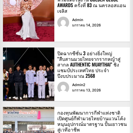
AWARDS ครั้งที่ 83 ณ นครลอสแอน
เจลิส
Admin
มกราคม 14, 2026
ปิดฉากซีซั่น 3 อย่างยิ่งใหญ่
“สืบสานมวยไทยจากรากหญ้าสู่
สากล AUTHENTIC MUAYTHAI” ชิง
แชมป์ประเทศไทย ประจำ
ปีงบประมาณ 2568
Admin2
มกราคม 13, 2026
กองทุนพัฒนาการกีฬาแห่งชาติ
เปิดศูนย์กีฬามวยไทยบ้านแวนโค้ง
หนุนอุปกรณ์มาตรฐาน ปั้นเยาวชน
สู่เวทีอาชีพ