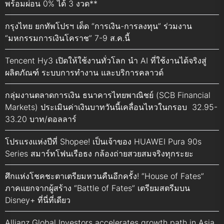
พร้อมผ่อน 0% ได้ 3 งวด**
กรุงไทย ยกทัพโปรฯ เด็ด “การเงิน-การลงทุน” ร่วมงาน
“มหกรรมการเงินโคราช” 7-9 ส.ค.นี้
Tencent Hy3 เปิดให้ใช้งานทั่วโลก นำ AI ที่ใช้งานได้จริงสู่
ผลิตภัณฑ์ ระบบการทำงาน และบริการคลาวด์
กลุ่มงานตลาดการเงิน ธนาคารไทยพาณิชย์ (SCB Financial
Markets) ประเมินค่าเงินบาทวันนี้เคลื่อนไหวในกรอบ 32.95-
33.20 บาท/ดอลลาร์
โปรแรงแห่งปีที่ Shopee! เป็นเจ้าของ HUAWEI Pura 90s
Series สมาร์ทโฟนเรือธง กล้องถ่ายสวยสมจริงทุกระยะ
ศึกแห่งโชคชะตาเตรียมหวนคืนอีกครั้ง! “House of Fates”
ภาคแยกจากผู้สร้าง “Battle of Fates” เตรียมสตรีมบน
Disney+ ที่นี่ที่เดียว
Allianz Global Investors accelerates growth path in Asia