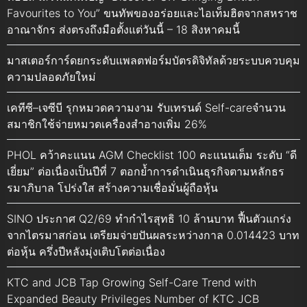
Favourites to You” ขนทัพของอร่อยและไอเท็มฮิตจากสหราช
อาณาจักร ส่งตรงถึงมือตั้งแต่วันนี้ – 18 สิงหาคมนี้
มาสเตอร์การ์ดยกระดับแพลตฟอร์มบัตรดิจิทัลด้วยระบบควบคุม
ความปลอดภัยใหม่
เคทีซี–เจซีบี รุกหมวดความงาม รับเทรนด์ Self-careจำนวน
สมาชิกใช้จ่ายหมวดเครื่องสำอางเพิ่ม 26%
PHOL คว้าคะแนน AGM Checklist 100 คะแนนเต็ม ระดับ “ดี
เยี่ยม” ต่อเนื่องเป็นปีที่ 7 ตอกย้ำการดำเนินธุรกิจตามหลักธร
รมาภิบาล โปร่งใส สร้างความเชื่อมั่นผู้ถือหุ้น
SINO ประกาศ Q2/69 ทำกำไรสุทธิ 10 ล้านบาท ฟื้นตัวแกร่ง
จากไตรมาสก่อน เตรียมจ่ายปันผลระหว่างกาล 0.014423 บาท
ต่อหุ้น ครึ่งปีหลังมุ่งเติบโตต่อเนื่อง
KTC and JCB Tap Growing Self-Care Trend with
Expanded Beauty Privileges Number of KTC JCB