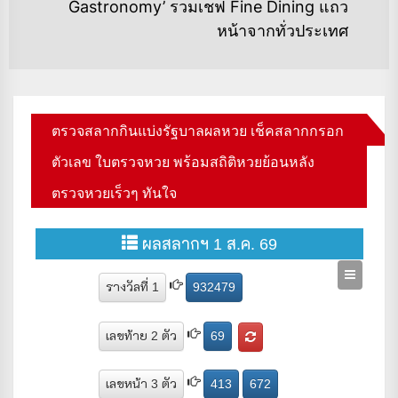
Ne
Gastronomy’ รวมเชฟ Fine Dining แถว
po
หน้าจากทั่วประเทศ
ตรวจสลากกินแบ่งรัฐบาลผลหวย เช็คสลากกรอก
ตัวเลข ใบตรวจหวย พร้อมสถิติหวยย้อนหลัง
ตรวจหวยเร็วๆ ทันใจ