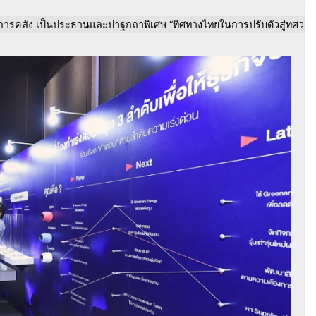
งการคลัง เป็นประธานและปาฐกถาพิเศษ “ทิศทางไทยในการปรับตัวสู่ทศว