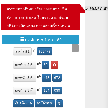
ตรวจสลากกินแบ่งรัฐบาลผลหวย เช็ค
รรษใหม่” ในงานสัมมนา THAILAND CVISION SUMMIT 2025: จุดเปลี่ยนปร
สลากกรอกตัวเลข ใบตรวจหวย พร้อม
สถิติหวยย้อนหลัง ตรวจหวยเร็วๆ ทันใจ