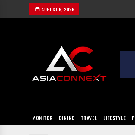
Skip
AUGUST 6, 2026
to
the
content
ASIACONN
MONITOR
DINING
TRAVEL
LIFESTYLE
P