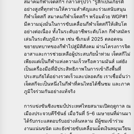
สมาคมกีฬาเจ็ตสกีฯ กล่าวสรุปว่า “รู้สึกเป็นเกียรติ
อย่างสูงที่ทุกท่านให้ความสำคัญและร่วมสนับสนุน
กีฬาเจ็ตสกี สมาคมกีฬาเจ็ตสกีฯ พร้อมด้วย WGP#1
มีความมุ่งมั่นในการขับเคลื่อนกีฬาเจ็ตสกีให้เติบโต
อย่างต่อเนื่อง ทั้งในระดับอาชีพระดับโลก กีฬาสมัคร
เล่นในระดับภูมิภาค เช่น ซีเกมส์ 2025 ตลอดจน
ขยายบทบาทของกีฬาไปสู่มิติสังคม ผ่านโครงการจิต
อาสาและการช่วยเหลือผู้ประสบภัยน้ำท่วม เจ็ตสกีไม่
เพียงแต่เป็นกีฬาแห่งความเร็วหรือความมันส์ แต่ยัง
เป็นเครื่องมือที่มีประสิทธิภาพในการเข้าถึงพื้นที่
ประสบภัยได้อย่างรวดเร็วและปลอดภัย เราเชื่อมั่นว่า
เจ็ตสกีจะเป็นหนึ่งในกีฬาที่คนไทยได้ชื่นชม และภาค
ภูมิใจร่วมกันอย่างแท้จริง
การแข่งขันชิงแชมป์ประเทศไทยสนามเปิดฤดูกาล ณ
เมืองประจวบคีรีขันธ์ เมื่อวันที่ 5–6 เมษายนที่ผ่านมา
ได้รับกระแสตอบรับอย่างล้นหลาม มีผู้ชมเข้าร่วม
งานแน่นขนัด และยังช่วยขับเคลื่อนเม็ดเงินหมุนเวียน