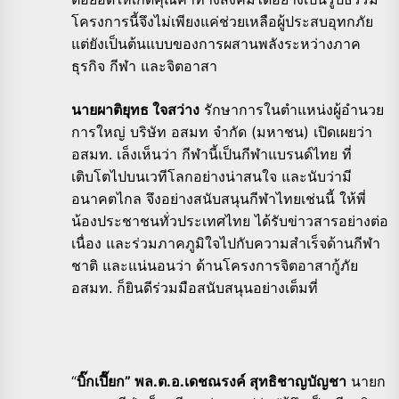
โครงการนี้จึงไม่เพียงแค่ช่วยเหลือผู้ประสบอุทกภัย
แต่ยังเป็นต้นแบบของการผสานพลังระหว่างภาค
ธุรกิจ กีฬา และจิตอาสา
นายผาติยุทธ ใจสว่าง
รักษาการในตำแหน่งผู้อำนวย
การใหญ่ บริษัท อสมท จำกัด (มหาชน) เปิดเผยว่า
อสมท. เล็งเห็นว่า กีฬานี้เป็นกีฬาแบรนด์ไทย ที่
เติบโตไปบนเวทีโลกอย่างน่าสนใจ และนับว่ามี
อนาคตไกล จึงอย่างสนับสนุนกีฬาไทยเช่นนี้ ให้พี่
น้องประชาชนทั่วประเทศไทย ได้รับข่าวสารอย่างต่อ
เนื่อง และร่วมภาคภูมิใจไปกับความสำเร็จด้านกีฬา
ชาติ และแน่นอนว่า ด้านโครงการจิตอาสากู้ภัย
อสมท. ก็ยินดีร่วมมือสนับสนุนอย่างเต็มที่
“
บิ๊กเปี๊ยก” พล.ต.อ.เดชณรงค์ สุทธิชาญบัญชา
นายก