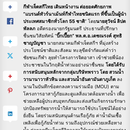
กีฬาเจ็ตสกีไทย เดินหน้างาน ต่อยอดศักยภาพ
“แบรนด์ทัวร์นาเม้นท์กีฬาไทยชนิดแรก ที่ขึ้นเป็นผู้นำ
ประเทศสมาชิกทั่วโลก 55 ชาติ
” โดย
นายสุวัจน์ ลิปต
พัลลภ
อดีตรองนายกรัฐมนตรี ประธานที่ปรึกษา
ชื่นชมวิสัยทัศน์ “
บิ๊กเปี๊ยก” พล.ต.อ.เดชณรงค์ สุทธิ
ชาญบัญชา
นายกสมาคมกีฬาเจ็ตสกีฯ ที่มุ่งสร้าง
ประโยชน์ชาติและสังคม ทะลุขีดจำกัดแค่คำว่า
ชัยชนะกีฬา ลุยทำโครงการจิตอาสา เข้าช่วยพี่น้อง
ประชาชนในวิกฤติน้ำท่วมอย่างน่าชื่นชม
โดยได้รับ
การสนับสนุนหลักจากกลุ่มบริษัทพราว โดย สวนน้ำ
วานานาวาหัวหิน และสวนน้ำอันดามันดาภูเก็ต
ลง
นามในบันทึกข้อตกลงความร่วมมือ (MOU) ตาม
โครงการอาสากู้ภัยและดูแลสิ่งแวดล้อมทางน้ำ เพื่อ
ช่วยเหลือผู้ประสบอุทกภัยและส่งเสริมกิจกรรมรักษา
ปกป้องทรัพยากรน้ำให้สามารถใช้ประโยชน์ได้อย่าง
ยั่งยืน โดยร่วมสนับสนุนด้านเรือกู้ภัย ค่าน้ำมันเชื้อ
เพลิงเพื่อกู้ภัยน้ำท่วม รวมถึงอุปกรณ์ช่วยเหลือทาง
น้ำ ต่อยอดทีมเจ็ตสกีจิตอาสาให้บรรลุเป้าหมายอย่าง