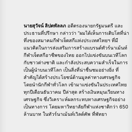
นายสุวัจน์ ลิปตพัลลภ
อดีตรองนายกรัฐมนตรี และ
ประธานที่ปรึกษา กล่าวว่า “ผมได้เห็นการเติบโตที่น่า
ทึ่งของสมาคมกีฬาเจ็ตสกีแห่งประเทศไทยฯ ที่มี
แนวคิดในการส่งเสริมการสร้างแบรนด์ทัวร์นาเม้นท์
กีฬาเจ็ตสกีอาชีพของไทย ออกไปแข่งขันบนเวทีโลก
กับชาวต่างชาติ และกำลังประสบความสำเร็จในการ
เป็นผู้นำบนเวทีโลก เป็นสิ่งที่น่าชื่นชมอย่างยิ่ง ที่
สำคัญได้สร้างประโยชน์ด้านมูลค่าทางเศรษฐกิจ
โดยนำนักกีฬาทั่วโลก เข้ามาแข่งขันในประเทศไทย
ทุกปีเดือนธันวาคม ปีล่าสุด สร้างเงินหมุนเวียนทาง
เศรษฐกิจ ซึ่งวิเคราะห์ผลกระทบทางเศรษฐกิจอย่าง
เป็นทางการ โดยมหาวิทยาลัยกีฬาแห่งชาติกว่า 650
ล้านบาท ในทัวร์นาเม้นท์เวิลด์คัพ ที่พัทยา