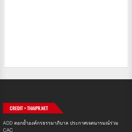
CREDIT > THAIPR.NET
ADD ตอกย้ำองค์กรธรรมาภิบาล ประกาศเจตนารมณ์ร่วม
CAC