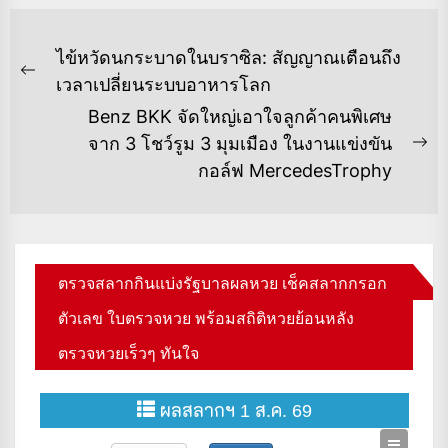
แนะแนว
ไข้หวัดนกระบาดในบราซิล: สัญญาณเตือนถึง
เรื่อง
Previous
เวลาเปลี่ยนระบบอาหารโลก
post:
Benz BKK จัดใหญ่เอาใจลูกค้าคนพิเศษ
จาก 3 โชว์รูม 3 มุมเมือง ในงานแข่งขัน
Ne
กอล์ฟ MercedesTrophy
po
ตรวจสลากกินแบ่งรัฐบาลผลหวย เช็คสลากกรอก
ตัวเลข ใบตรวจหวย พร้อมสถิติหวยย้อนหลัง
ตรวจหวยเร็วๆ ทันใจ