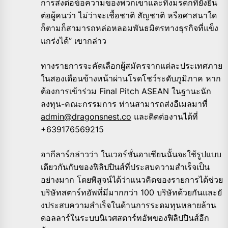
การส่งต่อข้
อความของพวกเขาและทิ้งมรดกที่ยั่
งยืน
ต่อผู้คนว่า ไม่ว่าจะเชื้อชาติ สัญชาติ หรือศาสนาใด
ก็ตามก็สามารถหล่
อหลอมพันธมิตรทางธุรกิจที่แข็
ง
แกร่งได้” เขากล่าว
ทางรายการจะคัดเลือกผู้สมั
ครจากแต่ละประเทศภาย
ในสองเดื
อนข้างหน้าผ่านโรดโชว์ระดับภูมิ
ภาค หาก
ต้องการเข้าร่วม Final Pitch ASEAN ในฐานะนัก
ลงทุน-คณะกรรมการ ท่านสามารถส่งอีเมลมาที่
admin@dragonsnest.co
และติดต่องานได้ที่
+639176569215
อากีลาร์กล่าวว่า ในเวอร์ชั่นอาเซียนนั้นจะใช้รู
ปแบบ
เดียวกันกับของฟิลิปปินส์ที่
ประสบความสำเร็จเป็น
อย่างมาก โดยพิสูจน์ได้ว่าแนวคิ
ดของรายการได้ช่วย
บริษัทสตาร์
ทอัพที่มีมากกว่า 100 บริษัทด้วยกันและยั
งประสบความสำเร็จในด้
านการระดมทุนหลายล้าน
ดอลลาร์
ในระบบนิเวศสตาร์ทอัพของฟิลิปปิ
นส์อีก