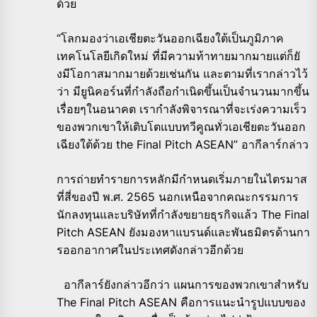
ด้วย
“โลกมองว่าเอเชียตะวันออกเฉี
ยงใต้เป็นภูมิภาค
เทคโนโลยีเกิ
ดใหม่ ที่มีความท้าทายมากมายแต่ก็ยั
งมีโอกาสมากมายด้วยเช่นกัน และตามที่เรากล่าวไว้
ว่า มียูนิคอร์นที่กำลังถือกำเนิดขึ้
นเป็นจำนวนมากขึ้น
เรื่
อยๆในอนาคต เรากำลังพิจารณาที่จะเร่
งความเร็ว
ของพวกเขาให้เติ
บโตแบบทวีคูณทั่วเอเชียตะวั
นออก
เฉียงใต้ด้วย the Final Pitch ASEAN” อากีลาร์กล่าว
การถ่ายทำรายการหลักมีกำหนดเริ่
มภายในไตรมาส
ที่สี่ของปี พ.ศ. 2565 นอกเหนือจากคณะกรรมการ
นักลงทุนและบริษัทที่กำลั
งขยายธุรกิจแล้ว The Final
Pitch ASEAN ยังมองหาแบรนด์และพันธมิตรด้
านกา
รออกอากาศในประเทศดังกล่
าวอีกด้วย
อากีลาร์ยังกล่าวอีกว่า แผนการของพวกเขาสำหรับ
The Final Pitch ASEAN คือการแนะนำรูปแบบของ