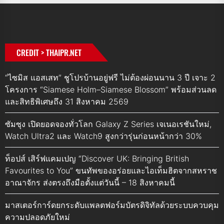
CREDIT > THAIPR.NET
“ไซมิส แอสเสท” ชูโปรบ้านอยู่ฟรี ไม่ต้องผ่อนนาน 3 ปี เจาะ 2
โครงการ “Siamese Holm–Siamese Blossom” พร้อมส่วนลด
และสิทธิพิเศษถึง 31 สิงหาคม 2569
ซัมซุง เปิดยอดจองทั่วโลก Galaxy Z Series เจเนอเรชันใหม่,
Watch Ultra2 และ Watch9 สูงกว่ารุ่นก่อนหน้ากว่า 30%
ท็อปส์ เสิร์ฟแคมเปญ “Discover UK: Bringing British
Favourites to You” ขนทัพของอร่อยและไอเท็มฮิตจากสหราช
อาณาจักร ส่งตรงถึงมือตั้งแต่วันนี้ – 18 สิงหาคมนี้
มาสเตอร์การ์ดยกระดับแพลตฟอร์มบัตรดิจิทัลด้วยระบบควบคุม
ความปลอดภัยใหม่