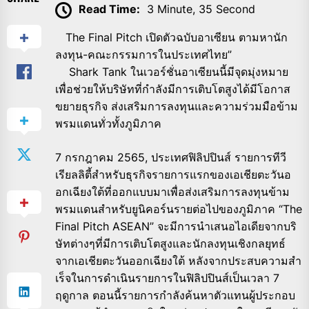
Read Time:
3 Minute, 35 Second
The Final Pitch เปิดตัวฉบับอาเซียน ตามหานัก
ลงทุน-
คณะกรรมการในประเทศไทย”
Shark Tank ในเวอร์ชั่นอาเซียนนี้มีจุดมุ่
งหมาย
เพื่อช่วยให้บริษัทที่กำลั
งมีการเติบโตสูงได้มี
โอกาส
ขยายธุรกิจ ส่งเสริมการลงทุนและความร่วมมื
อข้าม
พรมแดนทั่วทั้งภูมิภาค
7 กรกฎาคม 2565, ประเทศฟิลิปปินส์ รายการทีวี
เรียลลิตี้สำหรับธุ
รกิจรายการแรกของเอเชียตะวั
นอ
อกเฉียงใต้ที่ออกแบบมาเพื่อส่
งเสริมการลงทุนข้าม
พรมแดนสำหรั
บยูนิคอร์นรายต่อไปของภูมิภาค “The
Final Pitch ASEAN” จะมีการนำเสนอไอเดียจากบริ
ษัทต่
างๆที่มีการเติบโตสูงและนักลงทุ
นเชิงกลยุทธ์
จากเอเชียตะวั
นออกเฉียงใต้ หลังจากประสบความสำ
เร็
จในการดำเนินรายการในฟิลิปปินส์
เป็นเวลา 7
ฤดูกาล ตอนนี้รายการกำลังค้นหาตัวแทนผู้
ประกอบ