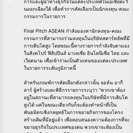
การและผู้นำทางธุรกิ
จในแต่ละประเทศในเอเชียตะวั
นออกเฉียงใต้ เพื่อทำการคัดเลือกเป็นนักลงทุ
น-คณะ
กรรมการในรายการ
Final Pitch ASEAN กำลังมองหานักลงทุน-
คณะ
กรรมการที่สามารถร่วมลงทุ
นในบริษัทสตาร์ทอัพที่มี
การเติ
บโตสูง โดยขณะนี้ทางรายการกำลังจั
บตามอง
ในสิงคโปร์ ฟิลิปปินส์ มาเลเซีย อินโดนีเซีย ไทย และ
เวียดนาม เพื่อเข้าร่วมเป็นตัวแทนของแต่
ละประเทศ
ในรายการระดับภูมิภาคนี้
สำหรับเกณฑ์การคัดเลือกดังกล่
าวนั้น จอห์น อากี
ลาร์ ผู้สร้างและพิธีกรรายการระบุว่า “พวกเขาต้อง
อยู่ในสถานะที่
สามารถลงทุนในบริษัทที่มีการเติ
บโต
สูงได้ แต่ในขณะเดียวกันก็จะต้องทำหน้
าที่เป็น
พันธมิตรเชิงกลยุทธ์
ในการขยายกิจการของโครง
สร้างเดิ
มที่มีอยู่แล้ว เพื่อตอบสนองความต้องการที่
จะ
ขยายธุรกิจในประเทศของตน พวกเขาจะต้องเป็น