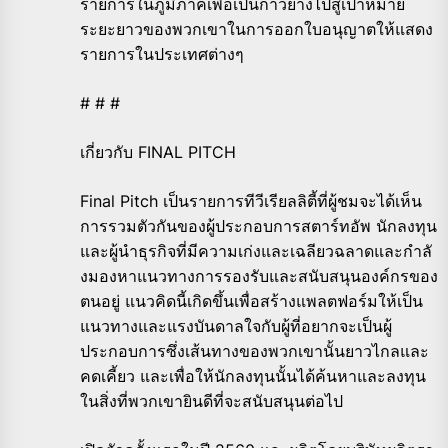
รายการในภู
มิภาคเพื่อเป็นก้าวย่างไปสู่เป้
าหมาย
ระยะยาวของพวกเขาในการออกใ
บอนุญาตให้แสดง
รายการในประเทศต่
างๆ
# # #
เกี่ยวกับ FINAL PITCH
Final Pitch เป็นรายการทีวีเรียลลิตี้ที่ผู้
ชมจะได้เห็น
การรวมตัวกันของผู้
ประกอบการสตาร์ทอัพ นักลงทุน
และผู้นำธุรกิจที่มีความเก่
งและเฉลียวฉลาดและกำลั
งมองหาแนวทางการรองรับและสนั
บสนุนองค์กรของ
ตนอยู่ แนวคิดนี้เกิดขึ้นเพื่อสร้
างแพลตฟอร์มให้เป็
น
แนวทางและแรงบันดาลใจกับผู้ที่
อยากจะเป็นผู้
ประกอบการซึ่งเส้
นทางของพวกเขานั้
นยาวไกลและ
คดเคี้ยว และเพื่อให้นักลงทุนนั้นได้ค้
นหาและลงทุน
ในสิ่งที่พวกเขายิ
นดีที่จะสนับสนุนต่อไป