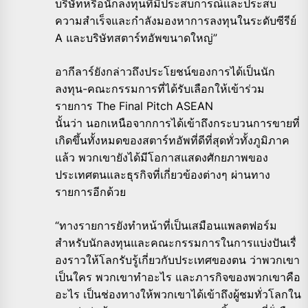
บริษัทหรือนั
กลงทุนที่มีประสบการณ์
และประสบ
ความสำเร็จและกำลั
งมองหาการลงทุนในระดับซีรีย์
A และบริษัทสตาร์ทอัพขนาดใหญ่”
อากีลาร์ยังกล่าวถึงประโยชน์
ของการได้เป็นนัก
ลงทุน-
คณะกรรมการที่ได้รับเลือกให้เข้
าร่วม
รายการ The Final Pitch ASEAN
นั้นว่า นอกเหนือจากการได้เข้าถึ
งกระบวนการขายที่
เกิดขึ้นทั้
งหมดของสตาร์ทอัพที่ดีที่สุดทั่
วทั้งภูมิภาค
แล้ว พวกเขายังได้มีโอกาสแสดงศั
กยภาพของ
ประเทศตนและธุรกิจที่
เกี่ยวข้องต่างๆ ผ่านทาง
รายการอีกด้วย
“ทางรายการยังทำหน้าที่เป็นเสมื
อนแพลตฟอร์ม
สำหรับนักลงทุ
นและคณะกรรมการในการแบ่งปันเรื่
องราวให้โลกรับรู้เกี่ยวกั
บประเทศของตน ว่าพวกเขา
เป็นใคร พวกเขาทำอะไร และภารกิจของพวกเขาคือ
อะไร เป็นช่องทางให้พวกเขาได้เข้าถึ
งผู้ชมทั่วโลกใน