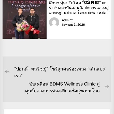
ศึกษา ทุ่มปรับโฉม “SCA PLUS” ยก
ระดับสถาบันสอนศิลปะการแสดงสู่
มาตรฐานสากล ใจกลางทองหล่อ
Admin2
สิงหาคม 3, 2026
แนะแนว
“ปอนด์- พลวิชญ์” โชว์ลูกคอร้องเพลง “เส้นแบ่ง
เรื่อง
Previous
เรา”
post:
ขับเคลื่อน BDMS Wellness Clinic สู่
Ne
ศูนย์กลางการท่องเที่ยวเชิงสุขภาพโลก
po