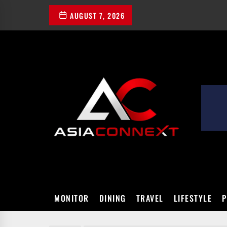
Skip
AUGUST 7, 2026
to
the
content
ASIACONN
MONITOR
DINING
TRAVEL
LIFESTYLE
P