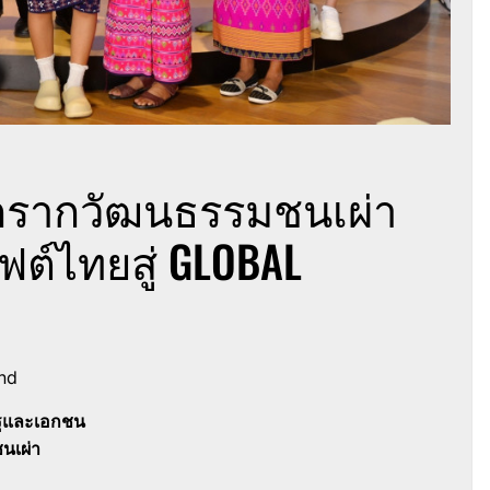
จากรากวัฒนธรรมชนเผ่า
ต์ไทยสู่ GLOBAL
nd
ัฐและเอกชน
ชนเผ่า