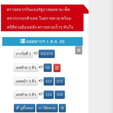
ตรวจสลากกินแบ่งรัฐบาลผลหวย เช็ค
สลากกรอกตัวเลข ใบตรวจหวย พร้อม
สถิติหวยย้อนหลัง ตรวจหวยเร็วๆ ทันใจ