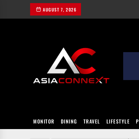
Skip
AUGUST 7, 2026
to
the
content
ASIACONN
MONITOR
DINING
TRAVEL
LIFESTYLE
P