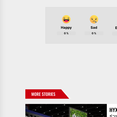
Happy
Sad
E
0
%
0
%
MORE STORIES
HY
ร่ว