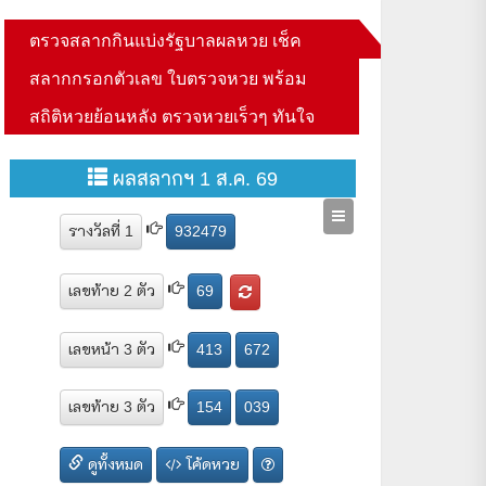
ตรวจสลากกินแบ่งรัฐบาลผลหวย เช็ค
สลากกรอกตัวเลข ใบตรวจหวย พร้อม
สถิติหวยย้อนหลัง ตรวจหวยเร็วๆ ทันใจ