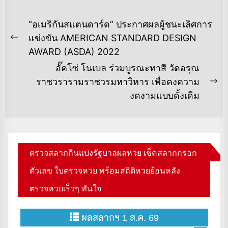
แนะแนว
“อเมริกันสแตนดาร์ด” ประกาศผลผู้ชนะเลิศการ
เรื่อง
แข่งขัน AMERICAN STANDARD DESIGN
Previous
AWARD (ASDA) 2022
post:
อั๊คโซ่ โนเบล ร่วมบูรณะทาสี วัดอรุณ
ราชวรารามราชวรมหาวิหาร เพื่อคงความ
Ne
งดงามแบบดั้งเดิม
po
ตรวจสลากกินแบ่งรัฐบาลผลหวย เช็คสลากกรอก
ตัวเลข ใบตรวจหวย พร้อมสถิติหวยย้อนหลัง
ตรวจหวยเร็วๆ ทันใจ