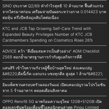
SINO ประกาศ Q2/69 ทำกำไรสุทธิ 10 ล้านบาท ฟื้นตัวแกร่ง
จากไตรมาสก่อน เตรียมจ่ายปันผลระหว่างกาล 0.014423 บาท
ต่อหุ้น ครึ่งปีหลังมุ่งเติบโตต่อเนื่อง
KTC and JCB Tap Growing Self-Care Trend with
Expanded Beauty Privileges Number of KTC JCB
Cardmembers Spending on Cosmetics Rises 26%
ADVICE คว้า “ดีเยี่ยมสมควรเป็นตัวอย่าง” AGM Checklist
2569 ตอกย้ำมาตรฐานการกำกับดูแลกิจการที่ดี
แสนสิริ เข้าใจความกังวลผู้ซื้อบ้านยุคใหม่ ส่งแคมเปญ
&#8220;ดีลนี้เริ่ด แจกแรง แซงทุกดีล สูงสุด 1 ล้าน*&#8221;
อิมแพ็คชวนครอบครัวฉลองวันแม่ เปิดแคมเปญรวมโปรโมชัน
จาก 5 ร้านอาหาร ตลอดเดือนสิงหาคม
OPPO Reno16 5G มาพร้อมความจุใหม่ 12GB+512GB เปิด
คอลเลกชันพร้อมเพื่อนซี้ไอคอนิกคนล่าสุด Pingu Limited