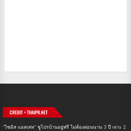
CREDIT > THAIPR.NET
“ไซมิส แอสเสท” ชูโปรบ้านอยู่ฟรี ไม่ต้องผ่อนนาน 3 ปี เจาะ 2