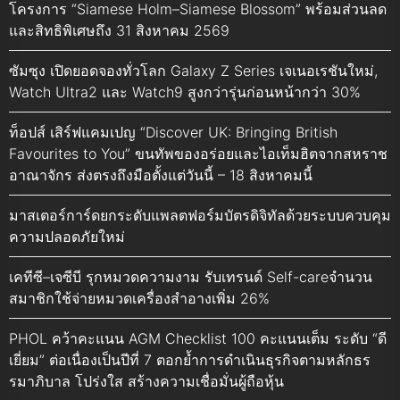
โครงการ “Siamese Holm–Siamese Blossom” พร้อมส่วนลด
และสิทธิพิเศษถึง 31 สิงหาคม 2569
ซัมซุง เปิดยอดจองทั่วโลก Galaxy Z Series เจเนอเรชันใหม่,
Watch Ultra2 และ Watch9 สูงกว่ารุ่นก่อนหน้ากว่า 30%
ท็อปส์ เสิร์ฟแคมเปญ “Discover UK: Bringing British
Favourites to You” ขนทัพของอร่อยและไอเท็มฮิตจากสหราช
อาณาจักร ส่งตรงถึงมือตั้งแต่วันนี้ – 18 สิงหาคมนี้
มาสเตอร์การ์ดยกระดับแพลตฟอร์มบัตรดิจิทัลด้วยระบบควบคุม
ความปลอดภัยใหม่
เคทีซี–เจซีบี รุกหมวดความงาม รับเทรนด์ Self-careจำนวน
สมาชิกใช้จ่ายหมวดเครื่องสำอางเพิ่ม 26%
PHOL คว้าคะแนน AGM Checklist 100 คะแนนเต็ม ระดับ “ดี
เยี่ยม” ต่อเนื่องเป็นปีที่ 7 ตอกย้ำการดำเนินธุรกิจตามหลักธร
รมาภิบาล โปร่งใส สร้างความเชื่อมั่นผู้ถือหุ้น