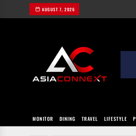
Skip
AUGUST 7, 2026
to
the
content
ASIACONN
MONITOR
DINING
TRAVEL
LIFESTYLE
P