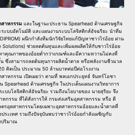
อุตสาหกรรม
และในฐานะประธาน Spearhead ด้านเศรษฐกิจ
ระบบอัตโนมัติ และแผนงานระบบโลจิสติกส์อัจฉริยะ นำทีม
(DIPROM) ผนึกกำลังทีมนักวิจัยไทยแก้ปัญหาชาวไร่อ้อย ผ่าน
Solutions) ช่วยลดต้นทุนและเพิ่มผลผลิตให้กับชาวไร่อ้อย
ัญหาคุณภาพของอ้อยต่ำกว่าเกณฑ์และมีความหวานไม่คงที่
ขึ้น ซึ่งสามารถลดต้นทุนการผลิตน้ำตาล หรือพลังงานชีวมวล
0 คิดเป็น ประมาณ 50 ล้านบาทต่อปีต่อโรงงาน
ุตสาหกรรม เปิดเผยว่า ตามที่ พลเอกประยุทธ์ จันทร์โอชา
ะธาน Spearhead ด้านเศรษฐกิจ ในประเด็นแผนงานวิทยาการ
ะบบโลจิสติกส์อัจฉริยะ รวมถึงนโยบายของ นายสุริยะ จึง
สาหกรรม ที่ได้สั่งการให้ กรมส่งเสริมอุตสาหกรรม หรือ ดี
กษตรอุตสาหกรรมโดยเฉพาะอุตสาหกรรมอ้อยและน้ำตาลที่
ระเทศ รวมถึงปัจจุบันพบว่าชาวไร่อ้อยกำลังเผชิญกับ
งปริมาณ