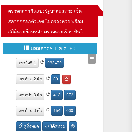
ตรวจสลากกินแบ่งรัฐบาลผลหวย เช็ค
สลากกรอกตัวเลข ใบตรวจหวย พร้อม
สถิติหวยย้อนหลัง ตรวจหวยเร็วๆ ทันใจ