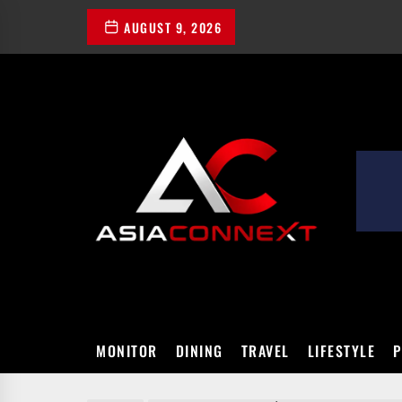
Skip
AUGUST 9, 2026
to
the
content
ASIACONN
MONITOR
DINING
TRAVEL
LIFESTYLE
P