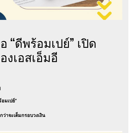
่อ “ดีพร้อมเปย์” เปิด
งเอสเอ็มอี
d
ร้อมเปย์”
กว่าจะเต็มกรอบวงเงิน