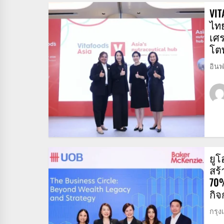
VIT
ไทย
เศ
โต
อินฟ
ยูโ
สร้
70
กิจ
กรุง