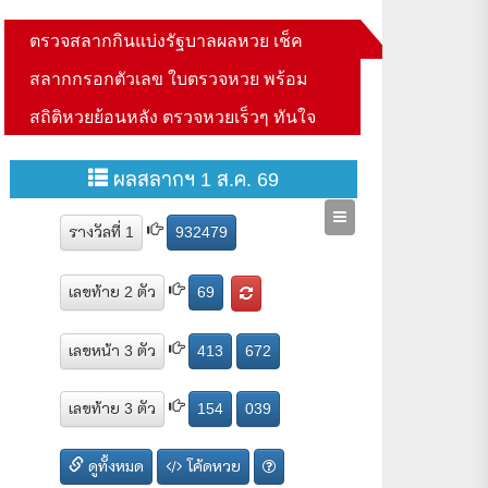
ตรวจสลากกินแบ่งรัฐบาลผลหวย เช็ค
สลากกรอกตัวเลข ใบตรวจหวย พร้อม
สถิติหวยย้อนหลัง ตรวจหวยเร็วๆ ทันใจ