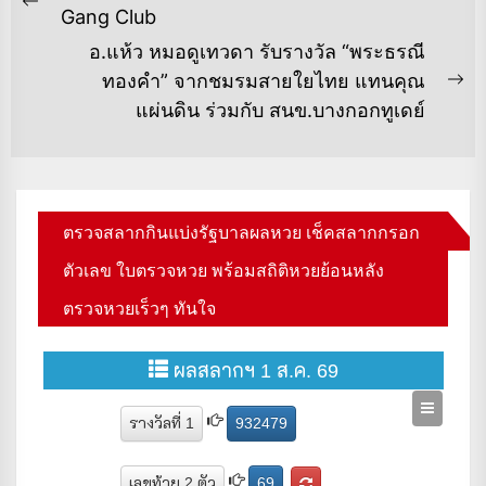
เรื่อง
Previous
Gang Club
post:
อ.แห้ว หมอดูเทวดา รับรางวัล “พระธรณี
ทองคำ” จากชมรมสายใยไทย แทนคุณ
Ne
แผ่นดิน ร่วมกับ สนข.บางกอกทูเดย์
po
ตรวจสลากกินแบ่งรัฐบาลผลหวย เช็คสลากกรอก
ตัวเลข ใบตรวจหวย พร้อมสถิติหวยย้อนหลัง
ตรวจหวยเร็วๆ ทันใจ