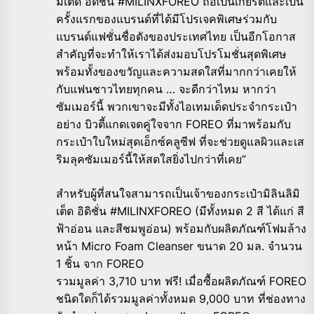
มิเต็ด อิดิชั่น #MILINXFOREO ถือเป็นเกียรติและเป็น
ครั้งแรกของแบรนด์ที่ได้มีโปรเจคพิเศษร่วมกับ
แบรนด์แฟชั่นชื่อดังของประเทศไทย เป็นอีกโอกาส
สำคัญที่จะทำให้เราได้ส่งมอบโปรโมชั่นสุดพิเศษ
พร้อมทั้งของขวัญและความสดใสที่มากกว่าเคยให้
กับแฟนชาวไทยทุกคน … จะดีกว่าไหม หากว่า
ซัมเมอร์นี้ พวกเขาจะมีทั้งไอเทมเด็ดประจำกระเป๋า
อย่าง บิวตี้แกดเจดคู่ใจจาก FOREO ที่มาพร้อมกับ
กระเป๋าใบใหม่สุดเอ็กซ์คลูซีฟ ที่จะช่วยดูแลผิวและเส
ริมลุคซัมเมอร์นี้ให้สดใสยิ่งไปกว่าที่เคย”
สำหรับผู้ที่สนใจสามารถเป็นเจ้าของกระเป๋ามิลินลิมิ
เต็ด อิดิชั่น #MILINXFOREO (มีทั้งหมด 2 สี ได้แก่ สี
ฟ้าอ่อน และสีชมพูอ่อน) พร้อมกับผลิตภัณฑ์โฟมล้าง
หน้า Micro Foam Cleanser ขนาด 20 มล. จำนวน
1 ชิ้น จาก FOREO
รวมมูลค่า 3,710 บาท ฟรี! เมื่อซื้อผลิตภัณฑ์ FOREO
ชนิดใดก็ได้รวมมูลค่าทั้งหมด 9,000 บาท ที่ช่องทาง