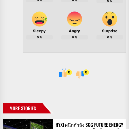
0
%
0
%
0
%
Sleepy
Angry
Surprise
0
%
0
%
0
%
0
0
MORE STORIES
HYXI ผนึกกำลัง SCG FUTURE ENERGY