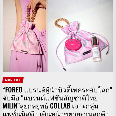
MONITOR
“FOREO แบรนด์ผู้นำบิวตี้เทคระดับโลก”
จับมือ “แบรนด์แฟชั่นสัญชาติไทย
MILIN”ลุยกลยุทธ์ COLLAB เจาะกลุ่ม
แฟชั่นนิสต้า เดินหน้าขยายฐานลูกค้า