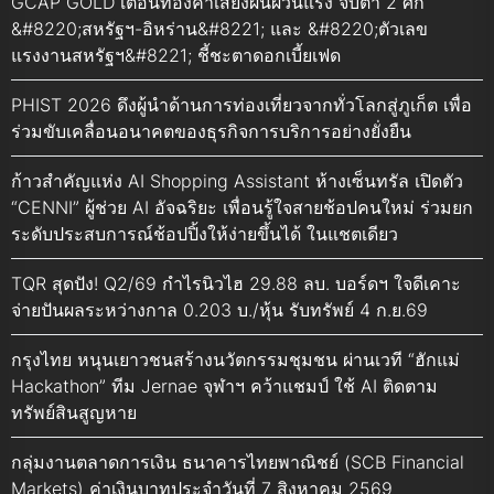
GCAP GOLD เตือนทองคำเสี่ยงผันผวนแรง จับตา 2 ศึก
&#8220;สหรัฐฯ-อิหร่าน&#8221; และ &#8220;ตัวเลข
แรงงานสหรัฐฯ&#8221; ชี้ชะตาดอกเบี้ยเฟด
PHIST 2026 ดึงผู้นำด้านการท่องเที่ยวจากทั่วโลกสู่ภูเก็ต เพื่อ
ร่วมขับเคลื่อนอนาคตของธุรกิจการบริการอย่างยั่งยืน
ก้าวสำคัญแห่ง AI Shopping Assistant ห้างเซ็นทรัล เปิดตัว
“CENNI” ผู้ช่วย AI อัจฉริยะ เพื่อนรู้ใจสายช้อปคนใหม่ ร่วมยก
ระดับประสบการณ์ช้อปปิ้งให้ง่ายขึ้นได้ ในแชตเดียว
TQR สุดปัง! Q2/69 กำไรนิวไฮ 29.88 ลบ. บอร์ดฯ ใจดีเคาะ
จ่ายปันผลระหว่างกาล 0.203 บ./หุ้น รับทรัพย์ 4 ก.ย.69
กรุงไทย หนุนเยาวชนสร้างนวัตกรรมชุมชน ผ่านเวที “ฮักแม่
Hackathon” ทีม Jernae จุฬาฯ คว้าแชมป์ ใช้ AI ติดตาม
ทรัพย์สินสูญหาย
กลุ่มงานตลาดการเงิน ธนาคารไทยพาณิชย์ (SCB Financial
Markets) ค่าเงินบาทประจำวันที่ 7 สิงหาคม 2569