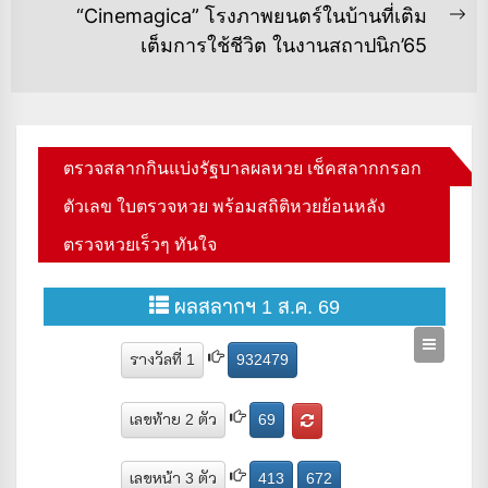
“Cinemagica” โรงภาพยนตร์ในบ้านที่เติม
Ne
เต็มการใช้ชีวิต ในงานสถาปนิก’65
po
ตรวจสลากกินแบ่งรัฐบาลผลหวย เช็คสลากกรอก
ตัวเลข ใบตรวจหวย พร้อมสถิติหวยย้อนหลัง
ตรวจหวยเร็วๆ ทันใจ