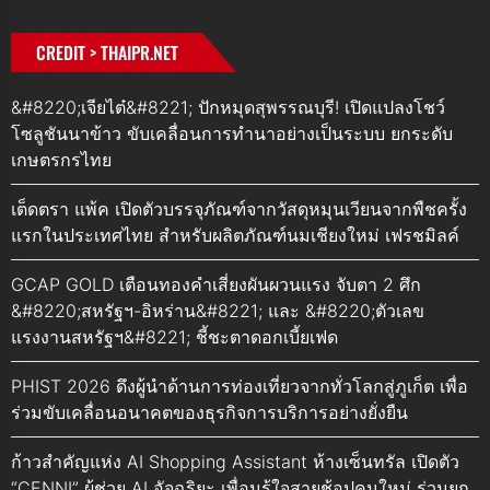
CREDIT > THAIPR.NET
&#8220;เจียไต๋&#8221; ปักหมุดสุพรรณบุรี! เปิดแปลงโชว์
โซลูชันนาข้าว ขับเคลื่อนการทำนาอย่างเป็นระบบ ยกระดับ
เกษตรกรไทย
เต็ดตรา แพ้ค เปิดตัวบรรจุภัณฑ์จากวัสดุหมุนเวียนจากพืชครั้ง
แรกในประเทศไทย สำหรับผลิตภัณฑ์นมเชียงใหม่ เฟรชมิลค์
GCAP GOLD เตือนทองคำเสี่ยงผันผวนแรง จับตา 2 ศึก
&#8220;สหรัฐฯ-อิหร่าน&#8221; และ &#8220;ตัวเลข
แรงงานสหรัฐฯ&#8221; ชี้ชะตาดอกเบี้ยเฟด
PHIST 2026 ดึงผู้นำด้านการท่องเที่ยวจากทั่วโลกสู่ภูเก็ต เพื่อ
ร่วมขับเคลื่อนอนาคตของธุรกิจการบริการอย่างยั่งยืน
ก้าวสำคัญแห่ง AI Shopping Assistant ห้างเซ็นทรัล เปิดตัว
“CENNI” ผู้ช่วย AI อัจฉริยะ เพื่อนรู้ใจสายช้อปคนใหม่ ร่วมยก