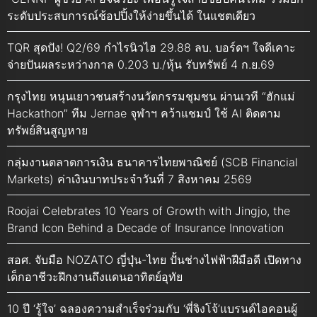
ระดับประสบการณ์ช้อปปิ้งให้ง่ายขึ้นได้ ในแชตเดียว
TQR สุดปัง! Q2/69 กำไรนิวไฮ 29.88 ลบ. บอร์ดฯ ใจดีเคาะ
จ่ายปันผลระหว่างกาล 0.203 บ./หุ้น รับทรัพย์ 4 ก.ย.69
กรุงไทย หนุนเยาวชนสร้างนวัตกรรมชุมชน ผ่านเวที “ฮักแม่
Hackathon” ทีม Jernae จุฬาฯ คว้าแชมป์ ใช้ AI ติดตาม
ทรัพย์สินสูญหาย
กลุ่มงานตลาดการเงิน ธนาคารไทยพาณิชย์ (SCB Financial
Markets) ค่าเงินบาทประจำวันที่ 7 สิงหาคม 2569
Roojai Celebrates 10 Years of Growth with Jingjo, the
Brand Icon Behind a Decade of Insurance Innovation
สอศ. จับมือ NOZATO ญี่ปุ่น-ไทย ปั้นช่างไฟฟ้าฝีมือดี เปิดทาง
เด็กอาชีวะฝึกงานถึงแดนอาทิตย์อุทัย
10 ปี ‘รู้ใจ’ ฉลองความสำเร็จร่วมกับ ‘พี่จิงโจ้’แบรนด์ไอคอนผู้