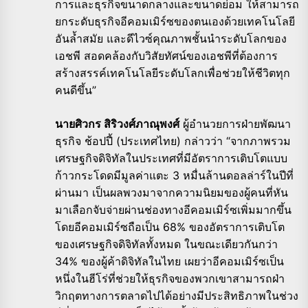
การและธุรกิจขนาดกลางและขนาดย่อม ให้สามารถ
ยกระดับธุรกิจอีคอมเมิร์ซของตนเองด้วยเทคโนโลยี
อันล้ำสมัย และดีไวซ์คุณภาพชั้นนำระดับโลกของ
เอชพี สอดคล้องกับวิสัยทัศน์ของเอชพีที่ต้องการ
สร้างสรรค์เทคโนโลยีระดับโลกเพื่อช่วยให้ชีวิตทุก
คนดีขึ้น”
นายศิวกร สิริวงศ์ภาณุพงศ์
ผู้อำนวยการฝ่ายพัฒนา
ธุรกิจ ช้อปปี้ (ประเทศไทย) กล่าวว่า “จากภาพรวม
เศรษฐกิจดิจิทัลในประเทศที่มีอัตราการเติบโตแบบ
ก้าวกระโดดมีมูลค่าแตะ 3 หมื่นล้านดอลล่าร์ในปีที่
ผ่านมา เป็นผลพวงมาจากความนิยมของผู้คนที่หัน
มาเลือกจับจ่ายผ่านช่องทางอีคอมเมิร์ซเพิ่มมากขึ้น
โดยอีคอมเมิร์ซถือเป็น 68% ของอัตราการเติบโต
ของเศรษฐกิจดิจิทัลทั้งหมด ในขณะเดียวกันกว่า
34% ของผู้ค้าดิจิทัลในไทย เผยว่าอีคอมเมิร์ซเป็น
หนึ่งในฮีโร่ที่ช่วยให้ธุรกิจของพวกเขาสามารถฝ่า
วิกฤตทางการตลาดไปได้อย่างมีประสิทธิภาพในช่วง