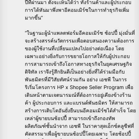
ปีที่ผ่านมา ดังจะเห็นได้ว่า ทั้งร้านค้าและผู้ประกอบ
การได้หันมาพึ่งพาอีคอมเมิร์ซในการทำธุรกิจเพิ่ม
มากขึ้น”
“ในฐานะผู้นำแพลตฟอร์มอีคอมเมิร์ซ ช้อปปี้ มุ่งมั่นที่
จะสร้างสรรค์นวัตกรรมเพื่อตอบสนองความต้องการ
ของผู้ใช้งานที่เปลี่ยนแปลงไปอย่างต่อเนื่อง โดย
เฉพาะอย่างยิ่งกับการขยายโอกาสให้กับผู้ประกอบ
การสามารถเข้าถึงโอกาสทางธุรกิจในยุคเศรษฐกิจ
ดิจิทัล เราจึงรู้สึกยินดีเป็นอย่างยิ่งที่ได้ร่วมมือกับ
พันธมิตรที่มีวิสัยทัศน์ร่วมกัน อย่าง เอชพี ในการ
ริเริ่มโครงการ HP x Shopee Seller Program เพื่อ
เดินหน้าตามเจตนารมณ์ที่ต้องการอยู่เคียงข้างร้าน
ค้า ผู้ประกอบการ และแบรนด์พันธมิตร ให้สามารถ
สร้างการเติบโตอันยั่งยืนบนอีคอมเมิร์ซได้สำเร็จ โดย
เหล่าผู้ขายบนช้อปปี้ สามารถเข้าถึงกองทัพ
ผลิตภัณฑ์ชั้นนำจาก เอชพี ในราคาสุดเอ็กซ์คลูซีฟที่
คัดสรรมาเพื่อผู้ขายบนช้อปปี้โดยเฉพาะ โดยช้อปปี้