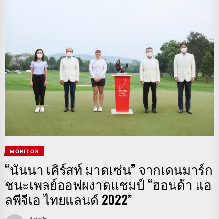
MONITOR
“นันนา เคิร์สท์ มาดเซ่น” จากเดนมาร์ก
ชนะเพลย์ออฟผงาดแชมป์ “ฮอนด้า แอ
ลพีจีเอ ไทยแลนด์ 2022”