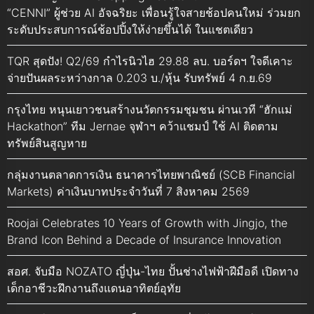
“CENNI” ผู้ช่วย AI อัจฉริยะ เพื่อนรู้ใจสายช้อปคนใหม่ ร่วมยก
ระดับประสบการณ์ช้อปปิ้งให้ง่ายขึ้นได้ ในแชตเดียว
TQR สุดปัง! Q2/69 กำไรนิวไฮ 29.88 ลบ. บอร์ดฯ ใจดีเคาะ
จ่ายปันผลระหว่างกาล 0.203 บ./หุ้น รับทรัพย์ 4 ก.ย.69
กรุงไทย หนุนเยาวชนสร้างนวัตกรรมชุมชน ผ่านเวที “ฮักแม่
Hackathon” ทีม Jernae จุฬาฯ คว้าแชมป์ ใช้ AI ติดตาม
ทรัพย์สินสูญหาย
กลุ่มงานตลาดการเงิน ธนาคารไทยพาณิชย์ (SCB Financial
Markets) ค่าเงินบาทประจำวันที่ 7 สิงหาคม 2569
Roojai Celebrates 10 Years of Growth with Jingjo, the
Brand Icon Behind a Decade of Insurance Innovation
สอศ. จับมือ NOZATO ญี่ปุ่น-ไทย ปั้นช่างไฟฟ้าฝีมือดี เปิดทาง
เด็กอาชีวะฝึกงานถึงแดนอาทิตย์อุทัย