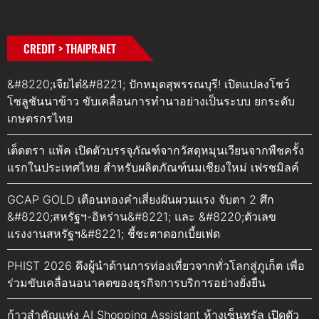
CREDIT > THAIPR.NET
&#8220;เจียไต๋&#8221; ปักหมุดสุพรรณบุรี! เปิดแปลงโชว์
โซลูชันนาข้าว ขับเคลื่อนการทำนาอย่างเป็นระบบ ยกระดับ
เกษตรกรไทย
เต็ดตรา แพ้ค เปิดตัวบรรจุภัณฑ์จากวัสดุหมุนเวียนจากพืชครั้ง
แรกในประเทศไทย สำหรับผลิตภัณฑ์นมเชียงใหม่ เฟรชมิลค์
GCAP GOLD เตือนทองคำเสี่ยงผันผวนแรง จับตา 2 ศึก
&#8220;สหรัฐฯ-อิหร่าน&#8221; และ &#8220;ตัวเลข
แรงงานสหรัฐฯ&#8221; ชี้ชะตาดอกเบี้ยเฟด
PHIST 2026 ดึงผู้นำด้านการท่องเที่ยวจากทั่วโลกสู่ภูเก็ต เพื่อ
ร่วมขับเคลื่อนอนาคตของธุรกิจการบริการอย่างยั่งยืน
ก้าวสำคัญแห่ง AI Shopping Assistant ห้างเซ็นทรัล เปิดตัว