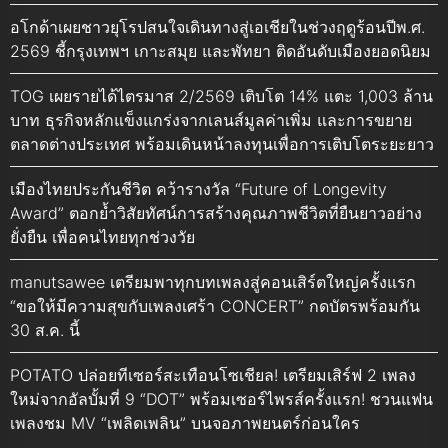
อโกด้าเผยชาวยุโรปสนใจเดินทางสู่เอเชียในช่วงฤดูร้อนปีพ.ศ.
2569 ชี้กรุงเทพฯ เกาะสมุย และพัทยา ติดอันดับเมืองยอดนิยม
TOG เผยรายได้ไตรมาส 2/2569 เติบโต 14% แตะ 1,003 ล้าน
บาท ธุรกิจหลักแข็งแกร่งจากเลนส์มูลค่าเพิ่ม และการขยาย
ตลาดต่างประเทศ พร้อมเดินหน้าลงทุนเพื่อการเติบโตระยะยาว
เมืองไทยประกันชีวิต คว้ารางวัล “Future of Longevity
Award” ตอกย้ำวิสัยทัศน์การสร้างคุณภาพชีวิตที่ยืนยาวอย่าง
ยั่งยืน เพื่อคนไทยทุกช่วงวัย
manutsawee เตรียมพาทุกบทเพลงสู่คอนเสิร์ตใหญ่ครั้งแรก
“ขอให้มีความสุขกับเพลงเศร้า CONCERT” กดบัตรพร้อมกัน
30 ส.ค. นี้
POTATO ปล่อยทีเซอร์สะเทือนโซเชียล! เตรียมเสิร์ฟ 2 เพลง
ใหม่จากอัลบั้มที่ 9 “DOT” พร้อมเซอร์ไพรส์ครั้งแรก! ชวนแฟน
เพลงชม MV “เพลิดเพลิน” บนจอภาพยนตร์ก่อนใคร