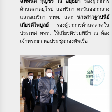
ฉัททันต์ กุญชร ณ อยุธยา
รองผู้ว่าการ
ด้านตลาดยุโรป แอฟริกา ตะวันออกกลาง
และอเมริกา ททท. และ
นางสาวฐาปนีย์
เกียรติไพบูลย์
รองผู้ว่าการด้านตลาดใน
ประเทศ ททท. ให้เกียรติร่วมพิธีฯ ณ ห้อง
เจ้าพระยา หอประชุมกองทัพเรือ