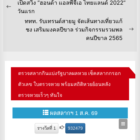
แนะแนว
เปิดสวิง “ฮอนด้า แอลพีจีเอ ไทยแลนด์ 2022”
เรื่อง
Previous
วันแรก
post:
ททท. รับเทรนด์สายมู จัดเส้นทางเที่ยวแก้
ชง เสริมมงคลปีขาล ร่วมกิจกรรมรวมพล
Ne
คนปีขาล 2565
po
ตรวจสลากกินแบ่งรัฐบาลผลหวย เช็คสลากกรอก
ตัวเลข ใบตรวจหวย พร้อมสถิติหวยย้อนหลัง
ตรวจหวยเร็วๆ ทันใจ