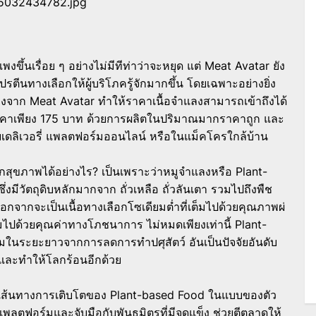
แพงขึ้นเรื่อย ๆ อย่างไม่มีทีท่าว่าจะหยุด แต่ Meat Avatar ยัง
ปรตีนทางเลื
อกให้ผู้บริโภครู้จักมากขึ้น โดยเฉพาะอย่างยิ่ง
่องจาก Meat Avatar ทำให้ราคาเนื้อจำแลงสามารถเข้
าถึงได้
ราคาเพียง 175 บาท ด้วยการผลิตในปริมาณมากราคาถูก และ
บบเดลิเวอรี่ แพลตฟอร์มออนไลน์ หรือในแม็คโครใกล้บ้าน
กสุขภาพได้อย่างไร? เป็นเพราะว่าหมูจำแลงหรือ Plant-
ึ่งมีวัตถุดิบหลักมากจาก ถั่วเหลือ ถั่วลันเตา รวมไปถึงพืช
 นอกจากจะเป็นเนื้อทางเลือกโซเดี
ยมต่ำที่เต็มไปด้วยคุณภาพผ่
มไปด้วยคุณค่
าทางโภชนาการ ไม่หมดเพียงเท่านี้ Plant-
มในระยะยาวจากการลดการทำปศุสั
ตว์ อันเป็นปัจจัยอันดับ
ละทำให้โลกร้อนอีกด้วย
างเส้นทางการเติบโตของ Plant-based Food ในแบบของตัว
แพลตฟอร์มและจับมือกั
บพันธมิตรที่มีจุดแข็ง ช่วยตีตลาดให้