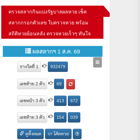
ตรวจสลากกินแบ่งรัฐบาลผลหวย เช็ค
สลากกรอกตัวเลข ใบตรวจหวย พร้อม
สถิติหวยย้อนหลัง ตรวจหวยเร็วๆ ทันใจ