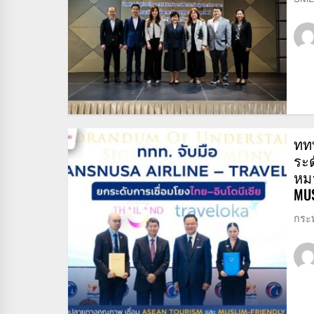
ททท
ระด
หม
MUS
กระท