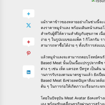
แม้ราคาข้าวของหลายอย่างในช่
วงนี้จะ
คงราคาหมูจำแลง พร้อมเดินหน้าเสนอโ
สำหรับผู้ที่
ให้ความสำคัญกับสุขภาพ เนื
ง่าย ๆ ในรูปแบบของแพ็ค 1 กิโลกรัม 
สามารถหาซื้อได้ง่าย ๆ ทั้งบริการส่งแ
แล้วหมูจำแลงจะสามารถตอบโจทย์
คนรั
Based Meat นั้นเป็นเนื้อแปรรูปจากพืช ซ
ต่าง ๆ เช่น เห็ด แครอท บีทรูท เป็นต้น
านการรับรองตามมาตรฐานแล้ว ยังเปี่ย
Based Meat ยังช่วยลดปัญหาสิ่งแวดล้
อ
ต้น ๆ ในการก่อให้เกิดภาวะเรื
อนกระจกแ
โดยในปัจจุบัน Meat Avatar ยังคงสร้
เอง พร้อมขับเคลื่อนธุรกิจผ่
านการสร้าง