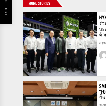
PREVIOUS POST
MORE STORIES
HY
ร่ว
สะ
ด้
กรุง
SME
“FO
ปั้
SME 