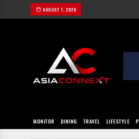
Skip
AUGUST 7, 2026
to
the
content
ASIACONN
MONITOR
DINING
TRAVEL
LIFESTYLE
P