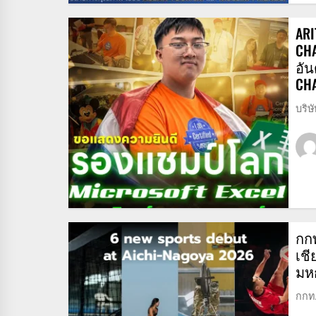
ARI
CH
อัน
CH
บริษ
กก
เชี
มหก
กกท