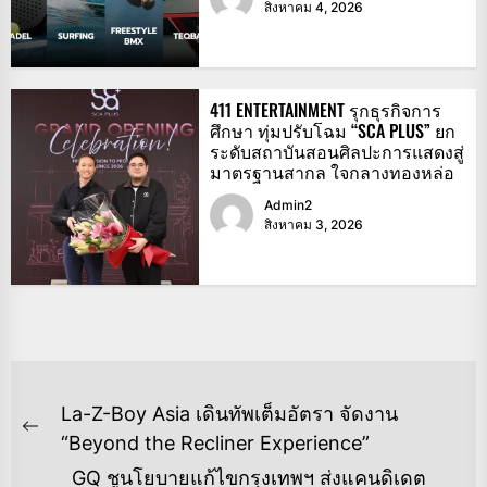
สิงหาคม 4, 2026
411 ENTERTAINMENT รุกธุรกิจการ
ศึกษา ทุ่มปรับโฉม “SCA PLUS” ยก
ระดับสถาบันสอนศิลปะการแสดงสู่
มาตรฐานสากล ใจกลางทองหล่อ
Admin2
สิงหาคม 3, 2026
แนะแนว
La-Z-Boy Asia เดินทัพเต็มอัตรา จัดงาน
เรื่อง
Previous
“Beyond the Recliner Experience”
post:
GQ ชูนโยบายแก้ไขกรุงเทพฯ ส่งแคนดิเดต