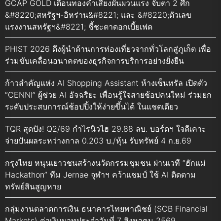
GCAP GOLD เตือนทองคำเสี่ยงผันผวนแรง จับตา 2 ศึก
&#8220;สหรัฐฯ-อิหร่าน&#8221; และ &#8220;ตัวเลข
แรงงานสหรัฐฯ&#8221; ชี้ชะตาดอกเบี้ยเฟด
PHIST 2026 ดึงผู้นำด้านการท่องเที่ยวจากทั่วโลกสู่ภูเก็ต เพื่อ
ร่วมขับเคลื่อนอนาคตของธุรกิจการบริการอย่างยั่งยืน
ก้าวสำคัญแห่ง AI Shopping Assistant ห้างเซ็นทรัล เปิดตัว
“CENNI” ผู้ช่วย AI อัจฉริยะ เพื่อนรู้ใจสายช้อปคนใหม่ ร่วมยก
ระดับประสบการณ์ช้อปปิ้งให้ง่ายขึ้นได้ ในแชตเดียว
TQR สุดปัง! Q2/69 กำไรนิวไฮ 29.88 ลบ. บอร์ดฯ ใจดีเคาะ
จ่ายปันผลระหว่างกาล 0.203 บ./หุ้น รับทรัพย์ 4 ก.ย.69
กรุงไทย หนุนเยาวชนสร้างนวัตกรรมชุมชน ผ่านเวที “ฮักแม่
Hackathon” ทีม Jernae จุฬาฯ คว้าแชมป์ ใช้ AI ติดตาม
ทรัพย์สินสูญหาย
กลุ่มงานตลาดการเงิน ธนาคารไทยพาณิชย์ (SCB Financial
Markets) ค่าเงินบาทประจำวันที่ 7 สิงหาคม 2569