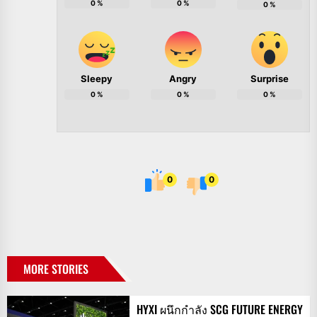
0
%
0
%
0
%
Sleepy
Angry
Surprise
0
%
0
%
0
%
0
0
MORE STORIES
HYXI ผนึกกำลัง SCG FUTURE ENERGY