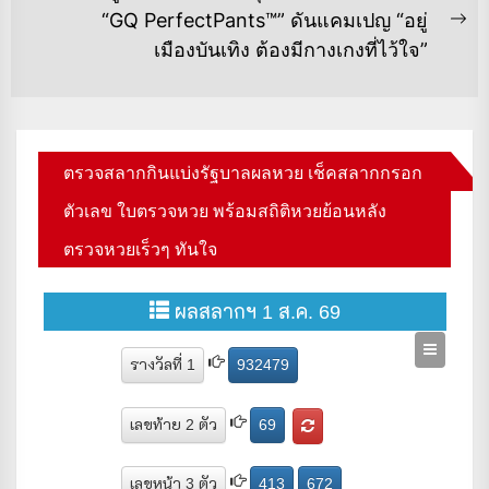
“GQ PerfectPants™” ดันแคมเปญ “อยู่
Ne
เมืองบันเทิง ต้องมีกางเกงที่ไว้ใจ”
po
ตรวจสลากกินแบ่งรัฐบาลผลหวย เช็คสลากกรอก
ตัวเลข ใบตรวจหวย พร้อมสถิติหวยย้อนหลัง
ตรวจหวยเร็วๆ ทันใจ