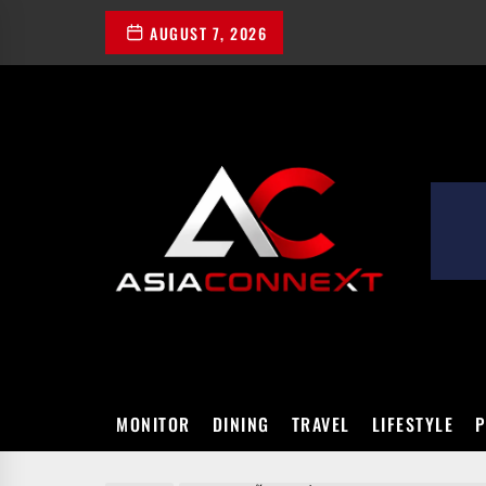
Skip
AUGUST 7, 2026
to
the
content
ASIACONN
MONITOR
DINING
TRAVEL
LIFESTYLE
P