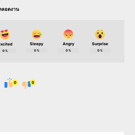
รีตลอดงาน
Sleepy
Angry
Surprise
xcited
0
%
0
%
0
%
0
%
0
0