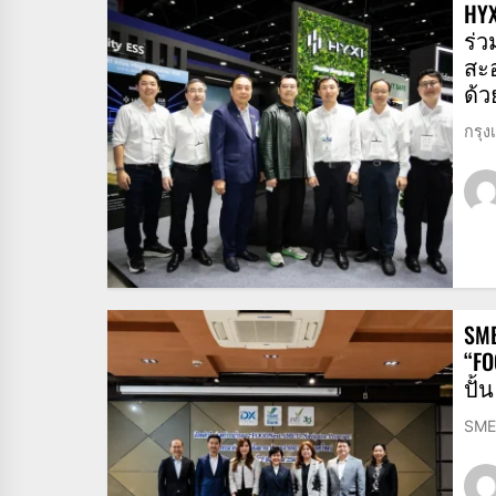
HY
ร่ว
สะ
ด้
กรุง
SME
“FO
ปั้
SME 