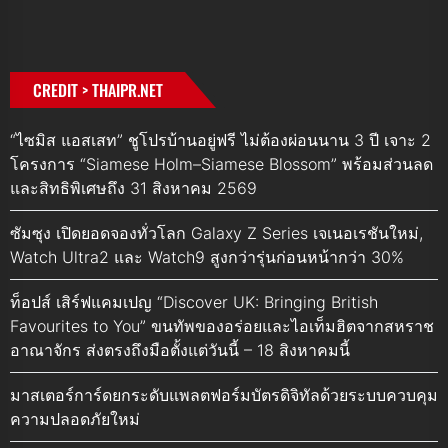
CREDIT > THAIPR.NET
“ไซมิส แอสเสท” ชูโปรบ้านอยู่ฟรี ไม่ต้องผ่อนนาน 3 ปี เจาะ 2
โครงการ “Siamese Holm–Siamese Blossom” พร้อมส่วนลด
และสิทธิพิเศษถึง 31 สิงหาคม 2569
ซัมซุง เปิดยอดจองทั่วโลก Galaxy Z Series เจเนอเรชันใหม่,
Watch Ultra2 และ Watch9 สูงกว่ารุ่นก่อนหน้ากว่า 30%
ท็อปส์ เสิร์ฟแคมเปญ “Discover UK: Bringing British
Favourites to You” ขนทัพของอร่อยและไอเท็มฮิตจากสหราช
อาณาจักร ส่งตรงถึงมือตั้งแต่วันนี้ – 18 สิงหาคมนี้
มาสเตอร์การ์ดยกระดับแพลตฟอร์มบัตรดิจิทัลด้วยระบบควบคุม
ความปลอดภัยใหม่