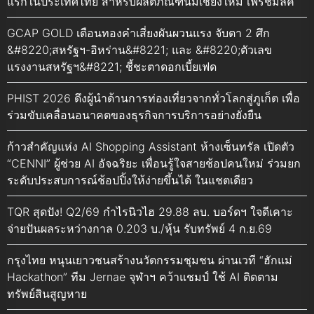
แรกในประเทศไทย สำหรับผลิตภัณฑ์นมเชียงใหม่ เฟรชมิลค์
GCAP GOLD เตือนทองคำเสี่ยงผันผวนแรง จับตา 2 ศึก
&#8220;สหรัฐฯ-อิหร่าน&#8221; และ &#8220;ตัวเลข
แรงงานสหรัฐฯ&#8221; ชี้ชะตาดอกเบี้ยเฟด
PHIST 2026 ดึงผู้นำด้านการท่องเที่ยวจากทั่วโลกสู่ภูเก็ต เพื่อ
ร่วมขับเคลื่อนอนาคตของธุรกิจการบริการอย่างยั่งยืน
ก้าวสำคัญแห่ง AI Shopping Assistant ห้างเซ็นทรัล เปิดตัว
“CENNI” ผู้ช่วย AI อัจฉริยะ เพื่อนรู้ใจสายช้อปคนใหม่ ร่วมยก
ระดับประสบการณ์ช้อปปิ้งให้ง่ายขึ้นได้ ในแชตเดียว
TQR สุดปัง! Q2/69 กำไรนิวไฮ 29.88 ลบ. บอร์ดฯ ใจดีเคาะ
จ่ายปันผลระหว่างกาล 0.203 บ./หุ้น รับทรัพย์ 4 ก.ย.69
กรุงไทย หนุนเยาวชนสร้างนวัตกรรมชุมชน ผ่านเวที “ฮักแม่
Hackathon” ทีม Jernae จุฬาฯ คว้าแชมป์ ใช้ AI ติดตาม
ทรัพย์สินสูญหาย