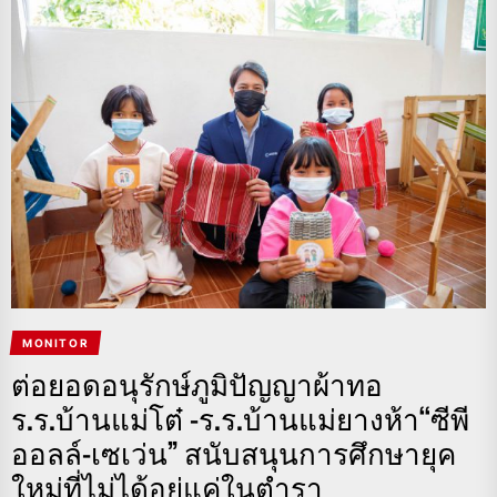
MONITOR
ต่อยอดอนุรักษ์ภูมิปัญญาผ้าทอ
ร.ร.บ้านแม่โต๋ -ร.ร.บ้านแม่ยางห้า“ซีพี
ออลล์-เซเว่น” สนับสนุนการศึกษายุค
ใหม่ที่ไม่ได้อยู่แค่ในตำรา