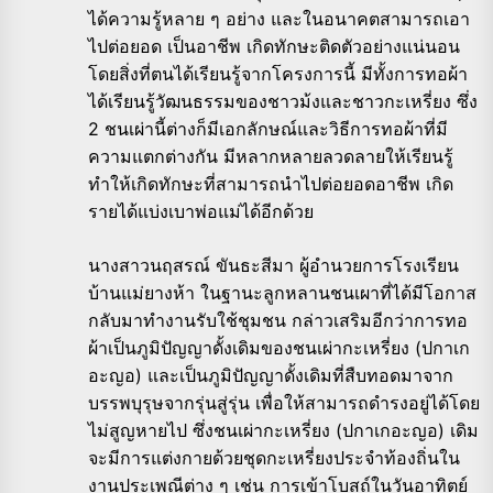
ได้ความรู้หลาย ๆ อย่าง และในอนาคตสามารถเอา
ไปต่อยอด เป็นอาชีพ เกิดทักษะติดตัวอย่างแน่นอน
โดยสิ่งที่ตนได้เรียนรู้จากโครงการนี้ มีทั้งการทอผ้า
ได้เรียนรู้วัฒนธรรมของชาวม้งและชาวกะเหรี่ยง ซึ่ง
2 ชนเผ่านี้ต่างก็มีเอกลักษณ์และวิธีการทอผ้าที่มี
ความแตกต่างกัน มีหลากหลายลวดลายให้เรียนรู้
ทำให้เกิดทักษะที่สามารถนำไปต่อยอดอาชีพ เกิด
รายได้แบ่งเบาพ่อแม่ได้อีกด้วย
นางสาวนฤสรณ์ ขันธะสีมา ผู้อำนวยการโรงเรียน
บ้านแม่ยางห้า ในฐานะลูกหลานชนเผาที่ได้มีโอกาส
กลับมาทำงานรับใช้ชุมชน กล่าวเสริมอีกว่าการทอ
ผ้าเป็นภูมิปัญญาดั้งเดิมของชนเผ่ากะเหรี่ยง (ปกาเก
อะญอ) และเป็นภูมิปัญญาดั้งเดิมที่สืบทอดมาจาก
บรรพบุรุษจากรุ่นสู่รุ่น เพื่อให้สามารถดำรงอยู่ได้โดย
ไม่สูญหายไป ซึ่งชนเผ่ากะเหรี่ยง (ปกาเกอะญอ) เดิม
จะมีการแต่งกายด้วยชุดกะเหรี่ยงประจำท้องถิ่นใน
งานประเพณีต่าง ๆ เช่น การเข้าโบสถ์ในวันอาทิตย์