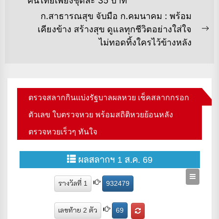
คนไทยเพียงชุดละ 35 บาท
post:
ก.สาธารณสุข จับมือ ก.คมนาคม : พร้อม
เคียงข้าง สร้างสุข ดูแลทุกชีวิตอย่างใส่ใจ
Ne
ไม่ทอดทิ้งใครไว้ข้างหลัง
po
ตรวจสลากกินแบ่งรัฐบาลผลหวย เช็คสลากกรอก
ตัวเลข ใบตรวจหวย พร้อมสถิติหวยย้อนหลัง
ตรวจหวยเร็วๆ ทันใจ