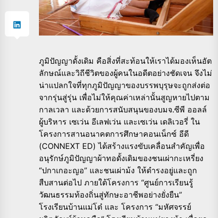
ภูมิปัญญาดั้งเดิม คือสิ่งที่สะท้อนให้เราได้มองเห็นอัต
ลักษณ์และวิถีชีวิตของผู้คนในอดีตอย่างชัดเจน จึงไม่
น่าแปลกใจที่ทุกภูมิปัญญาของบรรพบุรุษจะถูกส่งต่อ
จากรุ่นสู่รุ่น เพื่อไม่ให้คุณค่าเหล่านั้นสูญหายไปตาม
กาลเวลา และด้วยการสนับสนุนของบมจ.ซีพี ออลล์
ผู้บริหาร เซเว่น อีเลฟเว่น และเซเว่น เดลิเวอรี่ ใน
โครงการสานอนาคตการศึกษาคอนเน็กซ์ อีดี
(CONNEXT ED) ได้สร้างแรงขับเคลื่อนสำคัญเพื่อ
อนุรักษ์ภูมิปัญญาผ้าทอดั้งเดิมของชนเผ่ากะเหรี่ยง
“ปกาเกอะญอ” และชนเผ่าม้ง ให้ดำรงอยู่และถูก
สืบสานต่อไป ภายใต้โครงการ “ศูนย์การเรียนรู้
วัฒนธรรมท้องถิ่นสู่ทักษะอาชีพอย่างยั่งยืน”
โรงเรียนบ้านแม่โต๋ และ โครงการ “มหัศจรรย์