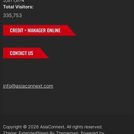
3,871,874
Total Visitors:
335,753
CREDIT > MANAGER ONLINE
CONTACT US
info@asiaconnext.com
Copyright © 2026
AsiaConnext.
All rights reserved.
Theme: ExtendedNews By
Themeinwp.
Powered by