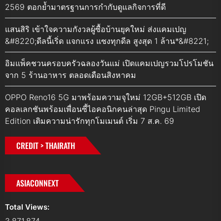
2569 ตอกย้ำมาตรฐานการกำกับดูแลกิจการที่ดี
แสนสิริ เข้าใจความกังวลผู้ซื้อบ้านยุคใหม่ ส่งแคมเปญ
&#8220;ดีลนี้เริ่ด แจกแรง แซงทุกดีล สูงสุด 1 ล้าน*&#8221;
อิมแพ็คชวนครอบครัวฉลองวันแม่ เปิดแคมเปญรวมโปรโมชัน
จาก 5 ร้านอาหาร ตลอดเดือนสิงหาคม
OPPO Reno16 5G มาพร้อมความจุใหม่ 12GB+512GB เปิด
คอลเลกชันพร้อมเพื่อนซี้ไอคอนิกคนล่าสุด Pingu Limited
Edition เติมความน่ารักทุกโมเมนต์ เริ่ม 7 ส.ค. 69
CREDIT > THAIRATH
ASIACONNEXT
Total Views: