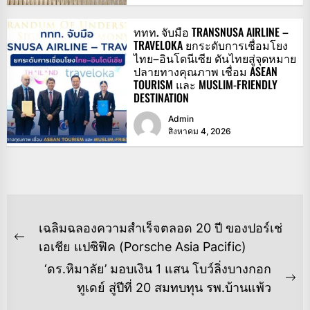
ททท. จับมือ TRANSNUSA AIRLINE –
TRAVELOKA ยกระดับการเชื่อมโยง
ไทย–อินโดนีเซีย ดันไทยสู่จุดหมาย
ปลายทางคุณภาพ เชื่อม ASEAN
TOURISM และ MUSLIM-FRIENDLY
DESTINATION
Admin
สิงหาคม 4, 2026
แนะแนว
เฉลิมฉลองความสำเร็จตลอด 20 ปี ของปอร์เช่
เรื่อง
Previous
เอเชีย แปซิฟิค (Porsche Asia Pacific)
post:
‘ดร.หิมาลัย’ มอบเงิน 1 แสน โบว์ลิ่งบางกอก
Ne
ทูเดย์ สู่ปีที่ 20 สมทบทุน รพ.บ้านแพ้ว
po