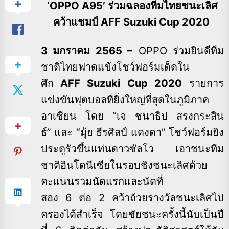
‘OPPO A95’ ร่วมฉลองทีมไทยชนะเลิศ
คว้าแชมป์ AFF Suzuki
Cup
202
0
3 มกราคม 2565 –
OPPO ร่วมยินดีทีม
ชาติไทยฟาดแข้งโชว์ฟอร์มเด็ดใน
ศึก
AFF Suzuki Cup 2020
รายการ
แข่งขันฟุตบอลที่ยิ่งใหญ่ที่สุดในภูมิภาค
อาเซียน โดย “เจ ชนาธิป สรงกระสิน
ธ์” และ “มุ้ย ธีรศิลป์ แดงดา” โชว์ฟอร์มยิง
ประตูรัวขึ้นแท่นดาวซัลโว เอาชนะทีม
ชาติอินโดนีเซียในรอบชิงชนะเลิศด้วย
คะแนนรวมนัดแรกและนัดที่
สอง 6 ต่อ 2 คว้าถ้วยรางวัลชนะเลิศไป
ครองได้สำเร็จ โดยชัยชนะครั้งนี้นับเป็นปี