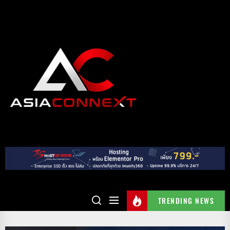
Skip
to
ASIACONNEXT
the
content
TRENDING NEWS