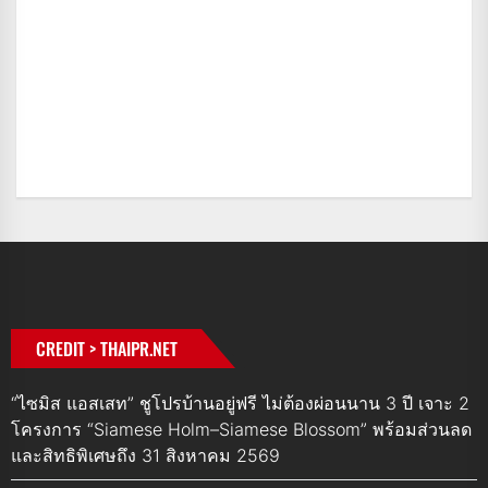
CREDIT > THAIPR.NET
“ไซมิส แอสเสท” ชูโปรบ้านอยู่ฟรี ไม่ต้องผ่อนนาน 3 ปี เจาะ 2
โครงการ “Siamese Holm–Siamese Blossom” พร้อมส่วนลด
และสิทธิพิเศษถึง 31 สิงหาคม 2569