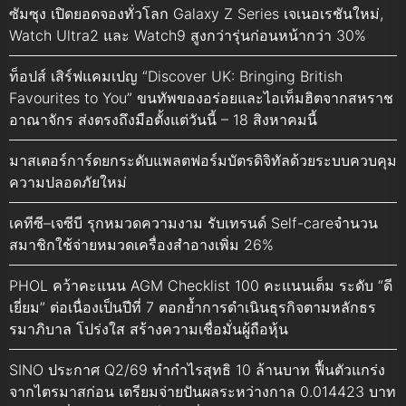
ซัมซุง เปิดยอดจองทั่วโลก Galaxy Z Series เจเนอเรชันใหม่,
Watch Ultra2 และ Watch9 สูงกว่ารุ่นก่อนหน้ากว่า 30%
ท็อปส์ เสิร์ฟแคมเปญ “Discover UK: Bringing British
Favourites to You” ขนทัพของอร่อยและไอเท็มฮิตจากสหราช
อาณาจักร ส่งตรงถึงมือตั้งแต่วันนี้ – 18 สิงหาคมนี้
มาสเตอร์การ์ดยกระดับแพลตฟอร์มบัตรดิจิทัลด้วยระบบควบคุม
ความปลอดภัยใหม่
เคทีซี–เจซีบี รุกหมวดความงาม รับเทรนด์ Self-careจำนวน
สมาชิกใช้จ่ายหมวดเครื่องสำอางเพิ่ม 26%
PHOL คว้าคะแนน AGM Checklist 100 คะแนนเต็ม ระดับ “ดี
เยี่ยม” ต่อเนื่องเป็นปีที่ 7 ตอกย้ำการดำเนินธุรกิจตามหลักธร
รมาภิบาล โปร่งใส สร้างความเชื่อมั่นผู้ถือหุ้น
SINO ประกาศ Q2/69 ทำกำไรสุทธิ 10 ล้านบาท ฟื้นตัวแกร่ง
จากไตรมาสก่อน เตรียมจ่ายปันผลระหว่างกาล 0.014423 บาท