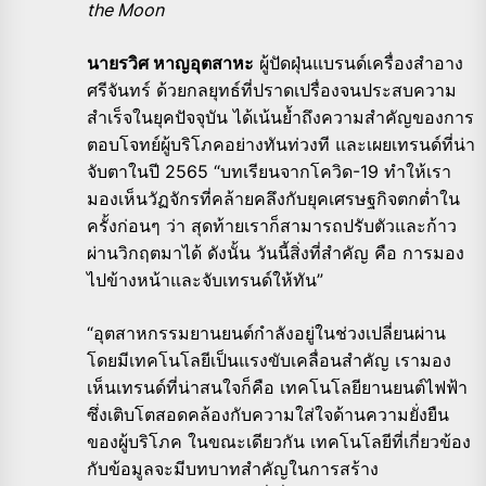
the Moon
นายรวิศ หาญอุตสาหะ
ผู้ปัดฝุ่นแบรนด์เครื่องสำอาง
ศรีจันทร์ ด้วยกลยุทธ์ที่ปราดเปรื่องจนประสบความ
สำเร็จในยุคปัจจุบัน ได้เน้นย้ำถึงความสำคัญของการ
ตอบโจทย์ผู้บริโภคอย่างทันท่วงที และเผยเทรนด์ที่น่า
จับตาในปี 2565 “บทเรียนจากโควิด-19 ทำให้เรา
มองเห็นวัฏจักรที่คล้ายคลึงกับยุคเศรษฐกิจตกต่ำใน
ครั้งก่อนๆ ว่า สุดท้ายเราก็สามารถปรับตัวและก้าว
ผ่านวิกฤตมาได้ ดังนั้น วันนี้สิ่งที่สำคัญ คือ การมอง
ไปข้างหน้าและจับเทรนด์ให้ทัน”
“อุตสาหกรรมยานยนต์กำลังอยู่ในช่วงเปลี่ยนผ่าน
โดยมีเทคโนโลยีเป็นแรงขับเคลื่อนสำคัญ เรามอง
เห็นเทรนด์ที่น่าสนใจก็คือ เทคโนโลยียานยนต์ไฟฟ้า
ซึ่งเติบโตสอดคล้องกับความใส่ใจด้านความยั่งยืน
ของผู้บริโภค ในขณะเดียวกัน เทคโนโลยีที่เกี่ยวข้อง
กับข้อมูลจะมีบทบาทสำคัญในการสร้าง