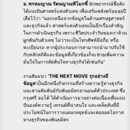
อ. พรหมญาณ รัตนญาณพิโมกขิ์
นักพยากรณ์ชื่อดัง
ได้แบ่งปันศาสตร์แห่งตัวเลข เพื่อเสริมพลังพร้อมลุยปี
เสือไว้ว่า “นอกเหนือจากข้อมูลในด้านเศรษฐศาสตร์
และธุรกิจแล้ว ศาสตร์แห่งตัวเลขเป็นอีกเรื่องสำคัญ
ในการดำเนินธุรกิจ เพราะชีวิตประจำวันของเราล้วน
ผูกพันกับตัวเลข ไม่ว่าจะเป็นโทรศัพท์มือถือ หรือ
ทะเบียนรถ หากผู้ประกอบการสามารถนำมาปรับใช้
กับหลักสถิติและข้อมูลที่เกี่ยวข้องก็จะช่วยเพิ่มความ
มั่นใจในการตัดสินใจทางธุรกิจได้เช่นกัน”
งานสัมมนา
‘THE NEXT MOVE รุกอย่างมี
ข้อมูล’
เป็นอีกหนึ่งกิจกรรมที่สร้างความรู้ทางธุรกิจ
และสานสัมพันธ์กับพันธมิตรยานยนต์ทั่วประเทศ ซึ่ง
กรุงศรี ออโต้ ได้ดำเนินการมาอย่างต่อเนื่องเพื่อแบ่ง
ปันองค์ความรู้ เทรนด์ที่น่าสนใจ และเคล็ดลับที่มี
ประโยชน์ในการวางแผนกลยุทธ์และต่อยอดโอกาส
ทางธุรกิจของพันธมิตร