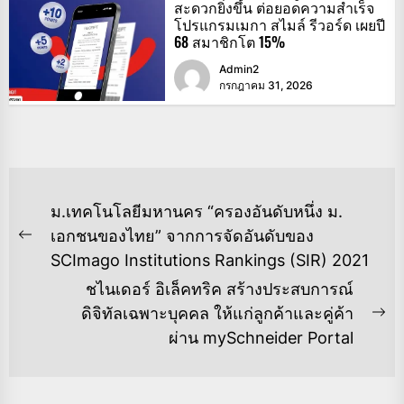
สะดวกยิ่งขึ้น ต่อยอดความสำเร็จ
โปรแกรมเมกา สไมล์ รีวอร์ด เผยปี
68 สมาชิกโต 15%
Admin2
กรกฎาคม 31, 2026
แนะแนว
ม.เทคโนโลยีมหานคร “ครองอันดับหนึ่ง​ ม.
เรื่อง
เอกชนของไทย” จากการจัดอันดับของ
Previous
SCImago Institutions Rankings (SIR) 2021
post:
ชไนเดอร์ อิเล็คทริค สร้างประสบการณ์
ดิจิทัลเฉพาะบุคคล ให้แก่ลูกค้าและคู่ค้า
Ne
ผ่าน mySchneider Portal
po