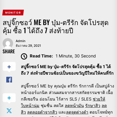
MONITOR
สบู่จิ๊กซอว์ ME BY บุ๋ม-ตรีรัก จัดโปรสุด
คุ้ม ซื้อ 1 ได้ถึง 7​ ส่งท้ายปี
Admin
ธันวาคม 29, 2021
SHARE
Read Time:
1 Minute, 30 Second
สบู่จิ๊กซอว์
ME
by
บุ๋ม
-ตรีรัก จัดโปรสุดคุ้ม
ซื้อ
1 ได้
ถึง 7​
ส่งท้ายปี
ชวนช้อป
เป็นของขวัญปีใหม่
ให้คนที่รัก
สบู่จิ๊กซอว์ ME by คุณบุ๋ม ตรีรัก รักการดี เป็นสบู่ล้าง
หน้าออร์แกนิค ส่วนผสมจากสารสกัดธรรมชาติ เนื้อ
กลีเซอรีน อ่อนโยน ไร้สาร SLS / SLES
ช่วยให้
ใบหน้านุ่ม
ชุ่มชื่น สดใส
ลดหน้ามัน
รักษาสิว
ลด
สิว
ลดลอยดำจากสิว
และ
ลดจุดด่างดำ
ตอบโจทย์ทุก