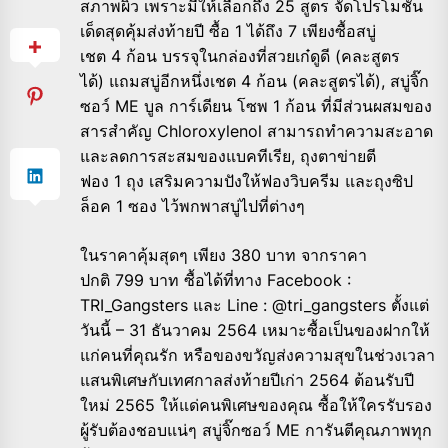
สภาพผิว เพราะมีให้เลือกถึง 25 สูตร จัดโปรโมชั่น
เด็ดสุดคุ้มส่งท้ายปี ซื้อ 1 ได้ถึง 7 เพียงซื้อสบู่
เชต 4 ก้อน บรรจุในกล่องที่สวยเก๋ดูดี (คละสูตร
ได้) แถมสบู่อีกหนึ่งเชต 4 ก้อน (คละสูตรได้), สบู่จิ๊ก
ซอว์ ME บูล การ์เดียน โซพ 1 ก้อน ที่มีส่วนผสมของ
สารสำคัญ Chloroxylenol สามารถทำความสะอาด
และลดการสะสมของแบคทีเรีย, ถุงตาข่ายตี
ฟอง 1 ถุง เสริมความปังให้ฟองวิบครีม และถุงซิป
ล็อค 1 ซอง ไว้พกพาสบู่ไปที่ต่างๆ​
ในราคาคุ้มสุดๆ เพียง 380 บาท จากราคา
ปกติ 799 บาท ซื้อได้ที่ทาง Facebook :
TRI_Gangsters และ Line : @tri_gangsters ตั้งแต่
วันนี้ – 31 ธันวาคม 2564 เหมาะซื้อเป็นของฝากให้
แก่คนที่คุณรัก หรือของขวัญส่งความสุขในช่วงเวลา
แสนพิเศษกับเทศกาลส่งท้ายปีเก่า 2564 ต้อนรับปี
ใหม่ 2565 ให้แด่คนพิเศษของคุณ ซื้อให้ใครรับรอง
ผู้รับต้องชอบแน่ๆ สบู่จิ๊กซอว์ ME การันตีคุณภาพทุก