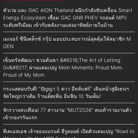
หัวเว่ย และ GAC AION Thailand ผนึกกำลังขับเคลื่อน Smart
Energy Ecosystem เชื่อม GAC GN8 PHEV รถยนต์ MPV
ระดับพรีเมียม เข้ากับพลังงานแสงอาทิตย์ภายในบ้าน
เมเจอร์ ซีนีเพล็กซ์ กรุ้ป มอบประสบการณ์สุดคุ้มให้สมาชิก M
GEN
เซ็นทรัลพัฒนา ชวนค้นหา &#8216;The Art of Letting
Go&#8217; ผ่านแคมเปญ Mom Moments: Proud Mom.
Proud of My Mom.
กระแสตอบรับดี! “ปัญญา 5 ดาว อีทส์แฟร์” เดินหน้าสู่ฝั่งธนฯ
จัดใหญ่กว่าเดิม ร้านเด็ดเพิ่ม อิ่มฟิน 10 วันเต็ม!
จักรวาลสะเทือน! 77 สาวงาม “MUT2026” ตบเท้ารายงานตัว
เข้ากองฯวันแรก
ดีเคเอสเอช เจ้าของแบรนด์ ฮีรูดอยด์ เปิดตัวแคมเปญ “Road to