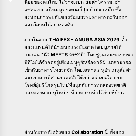
นิยมของคนไทย ไม่ว่าจะเป็น ส้มตำโคราช, ยำ
แซลมอน หรือเมนูของคนญี่ปุ่น ยำปลาหมึก ซึ่ง
สะท้อนการพบกันของวัฒนธรรมอาหารตะวันออก
และอีสานได้อย่างลงตัว
ภายในงาน
THAIFEX – ANUGA ASIA 2026
ทั้ง
สองแบรนด์ได้นำเสนอแรงบันดาลใจเมนูภายใต้
แนวคิด
“นัว MEETS วาซาบิ”
โดยชูจุดเด่นของวาซา
บิที่ไม่ได้จำกัดอยู่เพียงเมนูซูชิหรือซาชิมิ แต่สามารถ
เข้ากับอาหารไทยรสจัด โดยเฉพาะเมนูยำ เมนูส้มตำ
และอาหารอีสานร่วมสมัยได้อย่างน่าสนใจ ตอบ
โจทย์ผู้บริโภครุ่นใหม่ที่สนุกกับการทดลองรสชาติ
และมองหาเมนูใหม่ ๆ ที่สามารถทำได้ง่ายที่บ้าน
สำหรับการเปิดตัวของ
Collaboration
นี้ ทั้งสอง