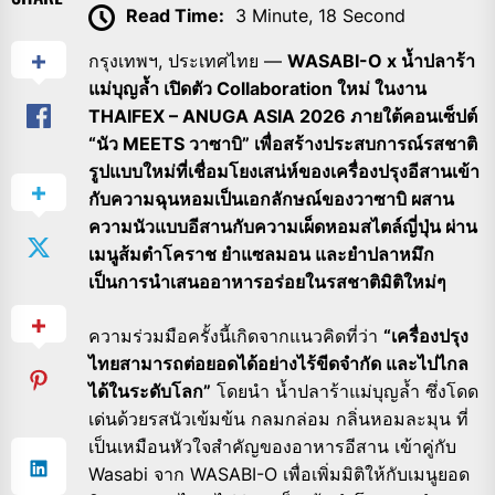
Read Time:
3 Minute, 18 Second
กรุงเทพฯ, ประเทศไทย —
WASABI-O x น้ำปลาร้า
แม่บุญล้ำ เปิดตัว Collaboration ใหม่ ในงาน
THAIFEX – ANUGA ASIA 2026 ภายใต้คอนเซ็ปต์
“นัว MEETS วาซาบิ” เพื่อสร้างประสบการณ์รสชาติ
รูปแบบใหม่ที่เชื่อมโยงเสน่ห์ของเครื่องปรุงอีสานเข้า
กับความฉุนหอมเป็นเอกลักษณ์ของวาซาบิ ผสาน
ความนัวแบบอีสานกับความเผ็ดหอมสไตล์ญี่ปุ่น ผ่าน
เมนูส้มตำโคราช ยำแซลมอน และยำปลาหมึก
เป็นการนำเสนออาหารอร่อยในรสชาติมิติใหม่ๆ
ความร่วมมือครั้งนี้เกิดจากแนวคิดที่ว่า
“เครื่องปรุง
ไทยสามารถต่อยอดได้อย่างไร้ขีดจำกัด และไปไกล
ได้ในระดับโลก”
โดยนำ น้ำปลาร้าแม่บุญล้ำ ซึ่งโดด
เด่นด้วยรสนัวเข้มข้น กลมกล่อม กลิ่นหอมละมุน ที่
เป็นเหมือนหัวใจสำคัญของอาหารอีสาน เข้าคู่กับ
Wasabi จาก WASABI-O เพื่อเพิ่มมิติให้กับเมนูยอด