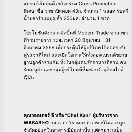
แบรนด์เริ่มต้นด้วยกิจกรรม Cross Promotion
พิเศษ: ซื้อ วาซาบิสดบด 43ก. จำนวน 1 หลอด รับฟรี
น้ำปลาร้าแม่บุญล้ำ 250มล. จำนวน 1 ขวด
โปรโมชันดังกล่าวจัดขึ้นที่ Modern Trade ทุกสาขา
ที่ร่วมรายการ ระยะเวลา 20 มิถุนายน -31
สิงหาคม 2569 เพื่อกระตุ้นให้ผู้บริโภคได้ทดลองจับ
คู่รสชาติใหม่ และเปิดโอกาสให้ทั้งสองแบรนด์ขยาย
ฐานลูกค้าร่วมกัน ทั้งในกลุ่มคนรักอาหารอีสาน คน
รักเมนูยำ และกลุ่มผู้บริโภคที่ชื่นชอบวัตถุดิบสไตล์
ญี่ปุ่น
คุณวอลเตอร์ ลี หรือ “Chef Kani” ผู้บริหารจาก
WASABI-O
กล่าวว่า “เรามองว่าวาซาบิไม่ควรถูก
จำกัดอยู่แค่ในอาหารญี่ปุ่นเท่านั้น แต่สามารถเป็น