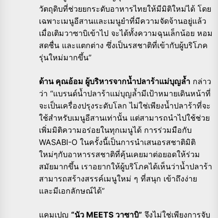
วัตถุดิบที่ช่วยยกระดับอาหารไทยให้มีมิติใหม่ได้ โดย
เฉพาะเมนูอีสานและเมนูยำที่มีความจัดจ้านอยู่แล้ว
เมื่อเติมวาซาบิเข้าไป จะได้ทั้งความฉุนเล็กน้อย หอม
สดชื่น และแตกต่าง ซึ่งเป็นรสชาติที่เข้ากับผู้บริโภค
รุ่นใหม่มากขึ้น”
ด้าน คุณอ้อม ผู้บริหารจากน้ำปลาร้าแม่บุญล้ำ
กล่าว
ว่า “แบรนด์น้ำปลาร้าแม่บุญล้ำมีเป้าหมายเดินหน้าที่
จะเป็นเครื่องปรุงระดับโลก ไม่ใช่เพียงน้ำปลาร้าที่จะ
ใช้สำหรับเมนูอีสานเท่านั้น แต่สามารถนำไปใช้ช่วย
เพิ่มมิติความอร่อยในทุกเมนูได้ การร่วมมือกับ
WASABI-O ในครั้งนี้เป็นการนำเสนอรสชาติมิติ
ใหม่ๆกับอาหารรสชาติที่คุ้นเคยมาต่อยอดให้ร่วม
สมัยมากขึ้น เราอยากให้ผู้บริโภคได้เห็นว่าน้ำปลาร้า
สามารถสร้างสรรค์เมนูใหม่ ๆ ที่สนุก เข้าถึงง่าย
และมีเอกลักษณ์ได้”
แคมเปญ
“นัว MEETS วาซาบิ”
จึงไม่ใช่เพียงการจับ