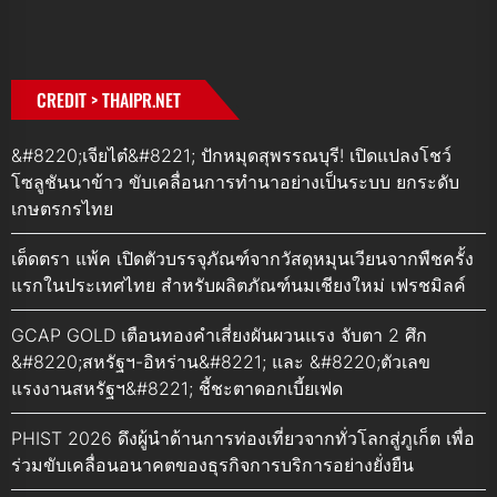
CREDIT > THAIPR.NET
&#8220;เจียไต๋&#8221; ปักหมุดสุพรรณบุรี! เปิดแปลงโชว์
โซลูชันนาข้าว ขับเคลื่อนการทำนาอย่างเป็นระบบ ยกระดับ
เกษตรกรไทย
เต็ดตรา แพ้ค เปิดตัวบรรจุภัณฑ์จากวัสดุหมุนเวียนจากพืชครั้ง
แรกในประเทศไทย สำหรับผลิตภัณฑ์นมเชียงใหม่ เฟรชมิลค์
GCAP GOLD เตือนทองคำเสี่ยงผันผวนแรง จับตา 2 ศึก
&#8220;สหรัฐฯ-อิหร่าน&#8221; และ &#8220;ตัวเลข
แรงงานสหรัฐฯ&#8221; ชี้ชะตาดอกเบี้ยเฟด
PHIST 2026 ดึงผู้นำด้านการท่องเที่ยวจากทั่วโลกสู่ภูเก็ต เพื่อ
ร่วมขับเคลื่อนอนาคตของธุรกิจการบริการอย่างยั่งยืน