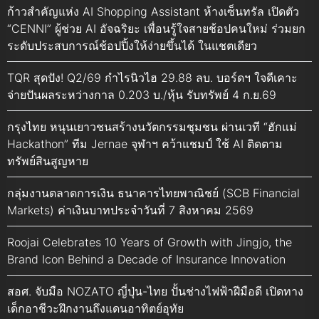
ก้าวสำคัญแห่ง AI Shopping Assistant ห้างเซ็นทรัล เปิดตัว
“CENNI” ผู้ช่วย AI อัจฉริยะ เพื่อนรู้ใจสายช้อปคนใหม่ ร่วมยก
ระดับประสบการณ์ช้อปปิ้งให้ง่ายขึ้นได้ ในแชตเดียว
TQR สุดปัง! Q2/69 กำไรนิวไฮ 29.88 ลบ. บอร์ดฯ ใจดีเคาะ
จ่ายปันผลระหว่างกาล 0.203 บ./หุ้น รับทรัพย์ 4 ก.ย.69
กรุงไทย หนุนเยาวชนสร้างนวัตกรรมชุมชน ผ่านเวที “ฮักแม่
Hackathon” ทีม Jernae จุฬาฯ คว้าแชมป์ ใช้ AI ติดตาม
ทรัพย์สินสูญหาย
กลุ่มงานตลาดการเงิน ธนาคารไทยพาณิชย์ (SCB Financial
Markets) ค่าเงินบาทประจำวันที่ 7 สิงหาคม 2569
Roojai Celebrates 10 Years of Growth with Jingjo, the
Brand Icon Behind a Decade of Insurance Innovation
สอศ. จับมือ NOZATO ญี่ปุ่น-ไทย ปั้นช่างไฟฟ้าฝีมือดี เปิดทาง
เด็กอาชีวะฝึกงานถึงแดนอาทิตย์อุทัย