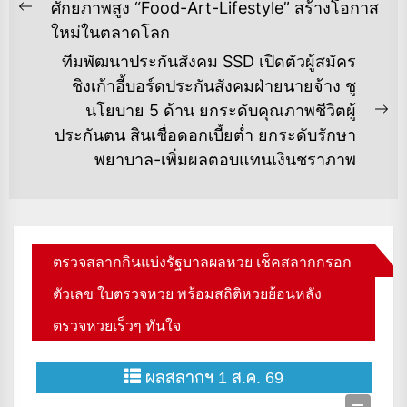
เรื่อง
ศักยภาพสูง “Food-Art-Lifestyle” สร้างโอกาส
Previous
ใหม่ในตลาดโลก
post:
ทีมพัฒนาประกันสังคม SSD เปิดตัวผู้สมัคร
ชิงเก้าอี้บอร์ดประกันสังคมฝ่ายนายจ้าง ชู
นโยบาย 5 ด้าน ยกระดับคุณภาพชีวิตผู้
Ne
ประกันตน สินเชื่อดอกเบี้ยต่ำ ยกระดับรักษา
po
พยาบาล-เพิ่มผลตอบแทนเงินชราภาพ
ตรวจสลากกินแบ่งรัฐบาลผลหวย เช็คสลากกรอก
ตัวเลข ใบตรวจหวย พร้อมสถิติหวยย้อนหลัง
ตรวจหวยเร็วๆ ทันใจ