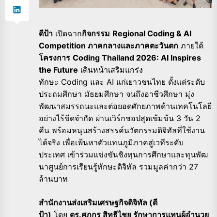
ดีป้า
เปิดฉาก
กิจกรรม
Regional Coding & AI
Competition
ภาคกลางและภาคตะวันตก
ภายใต้
โครงการ
Coding Thailand
2026:
AI Inspires
the Future
เดินหน้าเสริมแกร่ง
ทักษะ
Coding
และ
AI
แก่เยาวชนไทย ตั้งแต่ระดับ
ประถมศึกษา มัธยมศึกษา จนถึงอาชีวศึกษา มุ่ง
พัฒนาสมรรถนะและต่อยอดศั
กยภาพด้านเทคโนโลยี
อย่างไร้ขี
ดจำกัด ผ่านเวิร์กชอปสุดเข้มข้น 3 วัน 2
คืน พร้อมหนุนสร้างสรรค์นวัตกรรมดิ
จิทัลที่ใช้งาน
ได้จริง เพื่อเฟ้นหาตัวแทนภูมิภาคสู่
เวทีระดับ
ประเทศ
เข้าร่วมแข่งขั
นชิงทุนการศึกษาและทุนพัฒ
นาศู
นย์การเรียนรู้ทักษะดิจิทัล รวมมูลค่ากว่า 27
ล้านบาท
สำนักงานส่งเสริมเศรษฐกิจดิจิทั
ล (ดี
ป้า)
โดย
ดร.ศุภกร สิทธิไชย รักษาการแทนผู้อำนวย