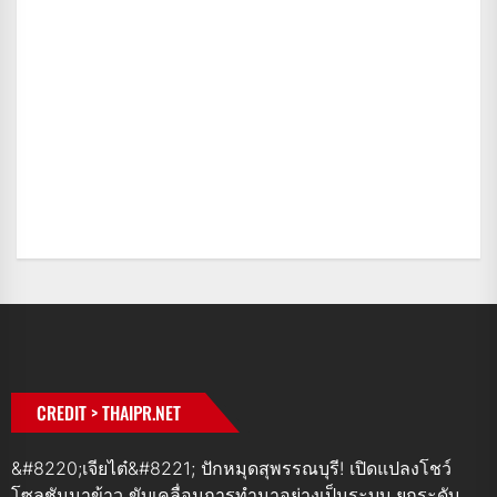
CREDIT > THAIPR.NET
&#8220;เจียไต๋&#8221; ปักหมุดสุพรรณบุรี! เปิดแปลงโชว์
โซลูชันนาข้าว ขับเคลื่อนการทำนาอย่างเป็นระบบ ยกระดับ