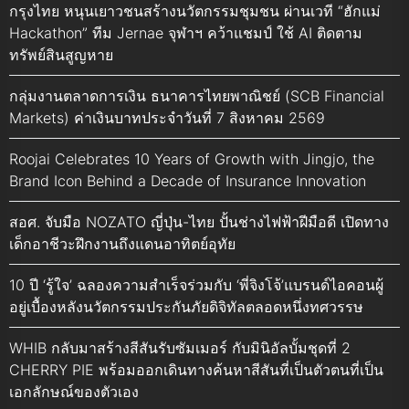
กรุงไทย หนุนเยาวชนสร้างนวัตกรรมชุมชน ผ่านเวที “ฮักแม่
Hackathon” ทีม Jernae จุฬาฯ คว้าแชมป์ ใช้ AI ติดตาม
ทรัพย์สินสูญหาย
กลุ่มงานตลาดการเงิน ธนาคารไทยพาณิชย์ (SCB Financial
Markets) ค่าเงินบาทประจำวันที่ 7 สิงหาคม 2569
Roojai Celebrates 10 Years of Growth with Jingjo, the
Brand Icon Behind a Decade of Insurance Innovation
สอศ. จับมือ NOZATO ญี่ปุ่น-ไทย ปั้นช่างไฟฟ้าฝีมือดี เปิดทาง
เด็กอาชีวะฝึกงานถึงแดนอาทิตย์อุทัย
10 ปี ‘รู้ใจ’ ฉลองความสำเร็จร่วมกับ ‘พี่จิงโจ้’แบรนด์ไอคอนผู้
อยู่เบื้องหลังนวัตกรรมประกันภัยดิจิทัลตลอดหนึ่งทศวรรษ
WHIB กลับมาสร้างสีสันรับซัมเมอร์ กับมินิอัลบั้มชุดที่ 2
CHERRY PIE พร้อมออกเดินทางค้นหาสีสันที่เป็นตัวตนที่เป็น
เอกลักษณ์ของตัวเอง