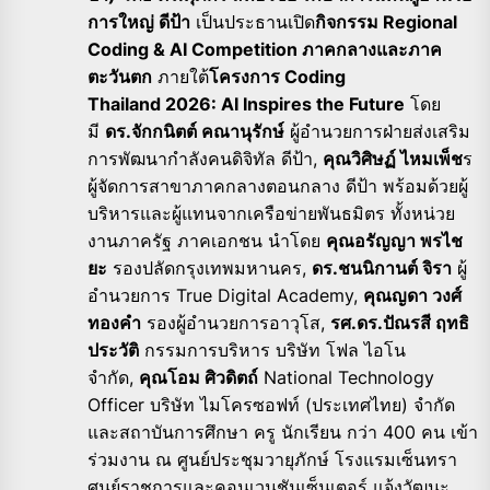
การใหญ่ ดีป้า
เป็นประธานเปิด
กิจกรรม
Regional
Coding & AI Competition
ภาคกลางและภาค
ตะวันตก
ภายใต้
โครงการ
Coding
Thailand
2026:
AI Inspires the Future
โดย
มี
ดร.จักกนิตต์ คณานุรักษ์
ผู้อำนวยการฝ่ายส่งเสริม
การพั
ฒนากำลังคนดิจิทัล ดีป้า
,
คุณวิศิษฏ์ ไหมเพ็ช
ร
ผู้จัดการสาขาภาคกลางตอนกลาง ดีป้า พร้อมด้วยผู้
บริหารและผู้
แทนจากเครือข่ายพันธมิตร ทั้งหน่วย
งานภาครัฐ ภาคเอกชน นำโดย
คุณอรัญญา พรไช
ยะ
รองปลัดกรุงเทพมหานคร
,
ดร.ชนนิกานต์ จิรา
ผู้
อำนวยการ
True Digital Academy,
คุณญดา วงศ์
ทองคำ
รองผู้อำนวยการอาวุโส
,
รศ.ดร.ปัณรสี ฤทธิ
ประวัติ
กรรมการบริหาร บริษัท โฟล ไอโน
จำกัด
,
คุณโอม ศิวดิตถ์
National Technology
Officer
บริษัท ไมโครซอฟท์ (ประเทศไทย) จำกัด
และสถาบันการศึกษา ครู นักเรียน กว่า 400 คน เข้า
ร่วมงาน ณ ศูนย์ประชุมวายุภักษ์ โรงแรมเซ็นทรา
ศูนย์ราชการและคอนเวนชันเซ็
นเตอร์ แจ้งวัฒนะ