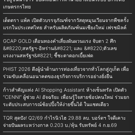
เกษตรกรไทย
เต็ดตรา แพ้ค เปิดตัวบรรจุภัณฑ์จากวัสดุหมุนเวียนจากพืชครั้ง
แรกในประเทศไทย สำหรับผลิตภัณฑ์นมเชียงใหม่ เฟรชมิลค์
GCAP GOLD เตือนทองคำเสี่ยงผันผวนแรง จับตา 2 ศึก
&#8220;สหรัฐฯ-อิหร่าน&#8221; และ &#8220;ตัวเลข
แรงงานสหรัฐฯ&#8221; ชี้ชะตาดอกเบี้ยเฟด
PHIST 2026 ดึงผู้นำด้านการท่องเที่ยวจากทั่วโลกสู่ภูเก็ต เพื่อ
ร่วมขับเคลื่อนอนาคตของธุรกิจการบริการอย่างยั่งยืน
ก้าวสำคัญแห่ง AI Shopping Assistant ห้างเซ็นทรัล เปิดตัว
“CENNI” ผู้ช่วย AI อัจฉริยะ เพื่อนรู้ใจสายช้อปคนใหม่ ร่วมยก
ระดับประสบการณ์ช้อปปิ้งให้ง่ายขึ้นได้ ในแชตเดียว
TQR สุดปัง! Q2/69 กำไรนิวไฮ 29.88 ลบ. บอร์ดฯ ใจดีเคาะ
จ่ายปันผลระหว่างกาล 0.203 บ./หุ้น รับทรัพย์ 4 ก.ย.69