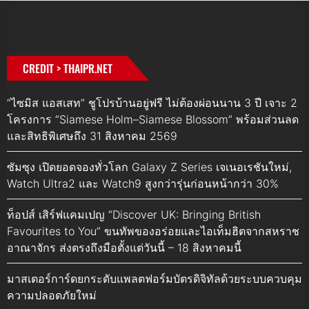
CREDIT > THAIPR.NET
“ไซมิส แอสเสท” ชูโปรบ้านอยู่ฟรี ไม่ต้องผ่อนนาน 3 ปี เจาะ 2
โครงการ “Siamese Holm–Siamese Blossom” พร้อมส่วนลด
และสิทธิพิเศษถึง 31 สิงหาคม 2569
ซัมซุง เปิดยอดจองทั่วโลก Galaxy Z Series เจเนอเรชันใหม่,
Watch Ultra2 และ Watch9 สูงกว่ารุ่นก่อนหน้ากว่า 30%
ท็อปส์ เสิร์ฟแคมเปญ “Discover UK: Bringing British
Favourites to You” ขนทัพของอร่อยและไอเท็มฮิตจากสหราช
อาณาจักร ส่งตรงถึงมือตั้งแต่วันนี้ – 18 สิงหาคมนี้
มาสเตอร์การ์ดยกระดับแพลตฟอร์มบัตรดิจิทัลด้วยระบบควบคุม
ความปลอดภัยใหม่