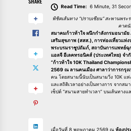
SHARE
Read Time:
6 Minute, 31 Seco
พิชิตเส้นทาง “ปราบเซียน” สะพานพระร
คาดนั
สมาคมก้าวท้าใจ ผนึกกำลังกรมอนามัย
เสริมสุขภาพ (สสส.), การท่องเที่ยวแ
พระบรมราชูปถัมภ์, สถาบันการแพทย์ฉุ
แอลจี อีเลคทรอนิคส์ (ประเทศไทย) จำ
“ก้าวท้าใจ 10K Thailand Championshi
2569 ณ ลานคนเมือง ศาลาว่าการกรุงเ
คน โดยสนามนี้นับเป็นสนามวิ่ง 10K แห
และสถิติเวลาอย่างเป็นทางการ จากสม
เซ็ปต์ “สนามสายทำเวลา” บนเส้นทางแ
เมื่อวันที่ 8 พฤษภาคม 2569 ณ
ห้องปร