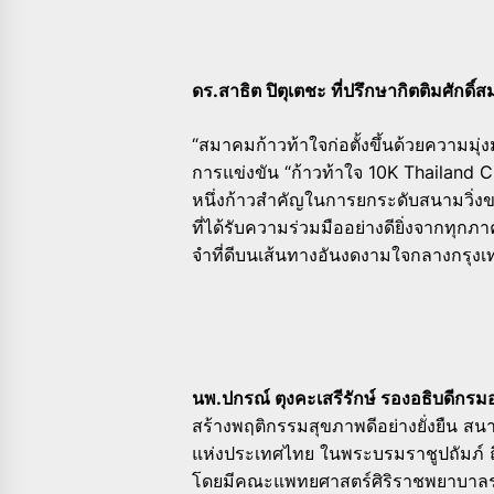
ดร.สาธิต ปิตุเตชะ ที่ปรึกษากิตติมศักดิ์
“สมาคมก้าวท้าใจก่อตั้งขึ้นด้วยความมุ่
การแข่งขัน “ก้าวท้าใจ 10K Thailand C
หนึ่งก้าวสำคัญในการยกระดับสนามวิ่งข
ที่ได้รับความร่วมมืออย่างดียิ่งจากทุก
จำที่ดีบนเส้นทางอันงดงามใจกลางกรุงเ
นพ.ปกรณ์ ตุงคะเสรีรักษ์ รองอธิบดีกร
สร้างพฤติกรรมสุขภาพดีอย่างยั่งยืน 
แห่งประเทศไทย ในพระบรมราชูปถัมภ์ 
โดยมีคณะแพทยศาสตร์ศิริราชพยาบาลร่ว