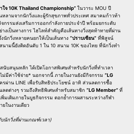
้าใจ 10K Thailand Championship”
ในวาระ MOU ปี
นหลามจากนักวิ่งและผู้รักสุขภาพทั่วประเทศ สมาคมก้าวท้า
กิจกรรมส่งเสริมการออกกำลังกายประจำปี พร้อมยกระดับ
งเป็นทางการ ไฮไลท์สำคัญคือเส้นทางวิ่งสุดท้าทายที่ผ่าน
งนักวิ่งหลายคนยกให้เป็นเส้นทาง
“ปราบเซียน”
ที่พิสูจน์
นามนี้ยังติดอันดับ 1 ใน 10 สนาม 10K ของไทย ที่นักวิ่งทำ
สนับสนุนหลัก ได้เปิดโอกาสพิเศษสำหรับนักวิ่งที่ทำเวลา
ยไม่มีค่าใช้จ่าย* นอกจากนี้ ภายในงานยังมีกิจกรรม
“LG
ัครผ่าน LINE เพื่อรับสิทธิประโยชน์ อาทิ ส่วนลดการซื้อ
วนลดต่างๆ รวมถึงสิทธิพิเศษสำหรับสมาชิก
“LG Member”
ที่
ิ่มเติมภายในบูธกิจกรรม ตอกย้ำการผสานระหว่างกีฬา
ภายในงานเดียว
นักวิ่งที่ผ่านเกณฑ์เวลา)