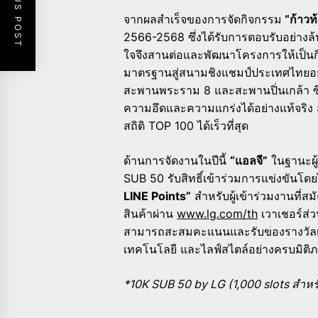
PREVIOUS POST
จากผลสำเร็จของการจัดกิจกรรม
“ก้าวท
2566-2568 ซึ่งได้รับการตอบรับอย่างล้
ใจจึงสานต่อและพัฒนาโครงการให้เป็น
มาตรฐานสู่สนามชิงแชมป์ประเทศไทยอย่า
สะพานพระราม 8 และสะพานปิ่นเกล้า ซึ่
ความอึดและความแกร่งได้อย่างแท้จริง ส
สถิติ TOP 100 ได้เร็วที่สุด
ด้านการจัดงานในปีนี้
“แอลจี”
ในฐานะผู้
SUB 50 รับสิทธิ์เข้าร่วมการแข่งขันโด
LINE Points”
สำหรับผู้เข้าร่วมงานที่สม
สินค้าผ่าน
www.lg.com/th
เวาเชอร์ส่
สามารถสะสมคะแนนและรับของรางวัลเพ
เทคโนโลยี และไลฟ์สไตล์อย่างครบมิติ
*10K SUB 50 by LG (1,000 slots สำหรับ