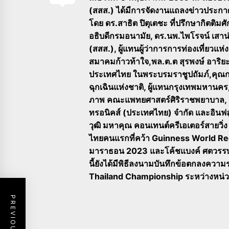
(สสส.) ได้มีการจัดงานแถลงข่าวประกาศ
โดย ดร.สาธิต ปิตุเตชะ ที่ปรึกษากิตติม
อธิบดีกรมอนามัย, ดร.นพ.ไพโรจน์ เสาน
(สสส.), ผู้แทนผู้ว่าการการท่องเที่ยวแ
สมาคมก้าวท้าใจ,พล.ต.ต สุรพงษ์ อาริ
ประเทศไทย ในพระบรมราชูปถัมภ์,คุณกร
ฉุกเฉินแห่งชาติ, ผู้แทนกรุงเทพมหานคร,
ภาพ คณะแพทยศาสตร์ศิริราชพยาบาล, ม
ทรอนิคส์ (ประเทศไทย) จำกัด และอินฟลูเ
วุฒิ มหาคุณ คอนเทนต์ครีเอเตอร์สายวิ่
ไทยคนแรกที่คว้า Guinness World Rec
มาราธอน 2023 และโค้ชแบงค์ ศตวรรษ แส
นี้ยังได้มีพิธีลงนามบันทึกข้อตกลงควา
Thailand Championship ระหว่างหน่วยง