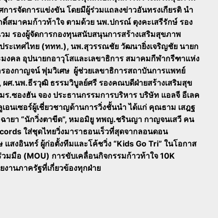
การจัดการแข่งขัน โดยมีผู้ร่วมแถลงข่าวอันทรงเกียรติ นำ
ศักดิ์สมาคมก้าวท้าใจ ตามด้วย นพ.ปกรณ์ ตุงคะเสรีรักษ์ รอง
่วม รองผู้จัดการกองทุนสนับสนุนการสร้างเสริมสุขภาพ
ห่งประเทศไทย (ททท.), นพ.สุวรรณชัย วัฒนายิ่งเจริญชัย นายก
ยะมงคล อุปนายกอาวุโสและเลขาธิการ สมาคมกีฬากรีฑาแห่ง
องกาญจน์ พุ่มวิเศษ ผู้ช่วยเลขาธิการสถาบันการแพทย์
 ผศ.นพ.ธีรวุฒิ ธรรมวิบูลย์ศรี รองคณบดีฝ่ายสร้างเสริมสุข
ร.ซองฮัน จอง ประธานกรรมการบริหาร บริษัท แอลจี อีเลค
อนเซอร์ผู้เชี่ยวชาญด้านการวิ่งชั้นนำ ได้แก่ คุณธาม เสฎฐ
ง ฉายา “นักวิ่งตาขีด”, หมอมิยู ทพญ.ชรินญา กาญจนเสวี คน
ords ใส่ชุดไทยวิ่งมาราธอนเร็วที่สุดจากลอนดอน
งอินทร์ ผู้ก่อตั้งทีมและโค้ชวิ่ง “Kids Go Tri” ในโอกาส
มร่วมมือ (MOU) การขับเคลื่อนกิจกรรมก้าวท้าใจ 10K
านภาครัฐที่เกี่ยวข้องทุกฝ่าย