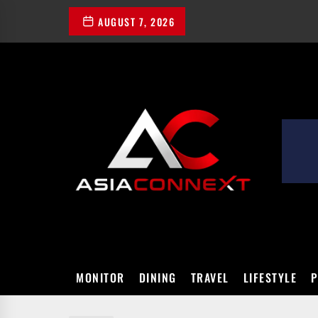
Skip
AUGUST 7, 2026
to
the
content
ASIACONN
MONITOR
DINING
TRAVEL
LIFESTYLE
P