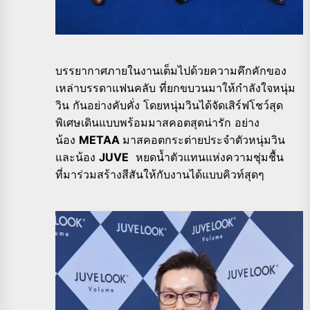
บรรยากาศภายในงานเต็มไปด้วยความคึกคักของ
เหล่าบรรดาแฟนคลับ ที่ยกขบวนมาให้กำลังใจหนุ่ม
วิน กันอย่างคับคั่ง โดยหนุ่มวินได้จัดเสิร์ฟโชว์สุด
พิเศษเดินแบบพร้อมมาสคอตสุดน่ารัก อย่าง
น้อง
METAA
มาสคอตกระต่ายประจำตัวหนุ่มวิน
และน้อง
JUVE
หยดน้ำตัวแทนแห่งความชุ่มชื้น
ที่มาร่วมสร้างสีสันให้กับงานได้แบบคิวท์สุดๆ