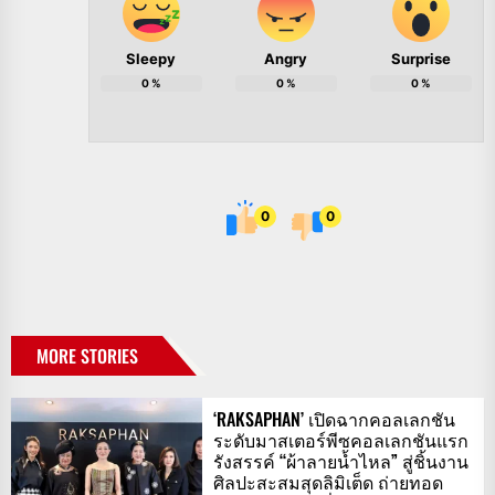
Sleepy
Angry
Surprise
0
%
0
%
0
%
0
0
MORE STORIES
‘RAKSAPHAN’ เปิดฉากคอลเลกชัน
ระดับมาสเตอร์พีซคอลเลกชันแรก
รังสรรค์ “ผ้าลายน้ำไหล” สู่ชิ้นงาน
ศิลปะสะสมสุดลิมิเต็ด ถ่ายทอด