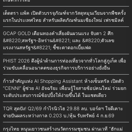
เต็ดตรา แพ้ค เปิดตัวบรรจุภัณฑ์จากวัสดุหมุนเวียนจากพืชครั้ง
แรกในประเทศไทย สำหรับผลิตภัณฑ์นมเชียงใหม่ เฟรชมิลค์
GCAP GOLD เตือนทองคำเสี่ยงผันผวนแรง จับตา 2 ศึก
&#8220;สหรัฐฯ-อิหร่าน&#8221; และ &#8220;ตัวเลข
แรงงานสหรัฐฯ&#8221; ชี้ชะตาดอกเบี้ยเฟด
PHIST 2026 ดึงผู้นำด้านการท่องเที่ยวจากทั่วโลกสู่ภูเก็ต เพื่อ
ร่วมขับเคลื่อนอนาคตของธุรกิจการบริการอย่างยั่งยืน
ก้าวสำคัญแห่ง AI Shopping Assistant ห้างเซ็นทรัล เปิดตัว
“CENNI” ผู้ช่วย AI อัจฉริยะ เพื่อนรู้ใจสายช้อปคนใหม่ ร่วมยก
ระดับประสบการณ์ช้อปปิ้งให้ง่ายขึ้นได้ ในแชตเดียว
TQR สุดปัง! Q2/69 กำไรนิวไฮ 29.88 ลบ. บอร์ดฯ ใจดีเคาะ
จ่ายปันผลระหว่างกาล 0.203 บ./หุ้น รับทรัพย์ 4 ก.ย.69
กรุงไทย หนุนเยาวชนสร้างนวัตกรรมชุมชน ผ่านเวที “ฮักแม่