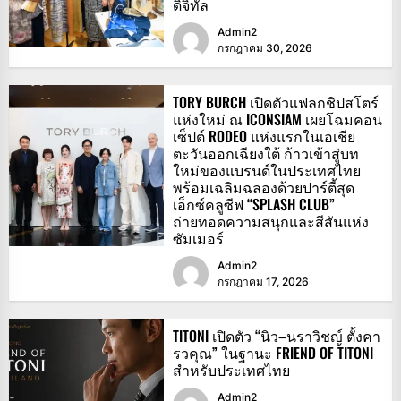
ดิจิทัล
Admin2
กรกฎาคม 30, 2026
TORY BURCH เปิดตัวแฟลกชิปสโตร์
แห่งใหม่ ณ ICONSIAM เผยโฉมคอน
เซ็ปต์ RODEO แห่งแรกในเอเชีย
ตะวันออกเฉียงใต้ ก้าวเข้าสู่บท
ใหม่ของแบรนด์ในประเทศไทย
พร้อมเฉลิมฉลองด้วยปาร์ตี้สุด
เอ็กซ์คลูซีฟ “SPLASH CLUB”
ถ่ายทอดความสนุกและสีสันแห่ง
ซัมเมอร์
Admin2
กรกฎาคม 17, 2026
TITONI เปิดตัว “นิว–นราวิชญ์ ตั้งคา
รวคุณ” ในฐานะ FRIEND OF TITONI
สำหรับประเทศไทย
Admin2