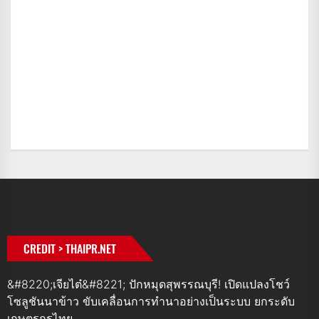
CREDIT > THAIPR.NET
&#8220;เจียไต๋&#8221; ปักหมุดสุพรรณบุรี! เปิดแปลงโชว์
โซลูชันนาข้าว ขับเคลื่อนการทำนาอย่างเป็นระบบ ยกระดับ
เกษตรกรไทย