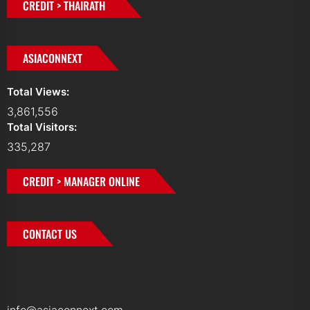
CREDIT > THAIRATH
ASIACONNEXT
Total Views:
3,861,556
Total Visitors:
335,287
CREDIT > MANAGER ONLINE
CONTACT US
info@asiaconnext.com