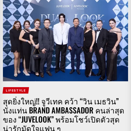
LIFESTYLE
สุดยิ่งใหญ่!! จูวีเทค คว้า “วิน เมธวิน”
นั่งแท่น BRAND AMBASSADOR คนล่าสุด
ของ “JUVELOOK” พร้อมโชว์เปิดตัวสุด
น่ารักมัดใจแฟน ๆ