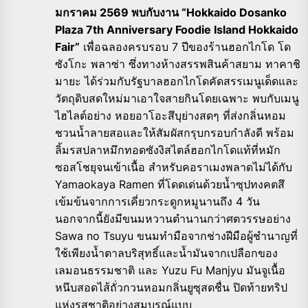
มกราคม 2569 พบกับงาน “Hokkaido Dosanko
Plaza 7th Anniversary Foodie Island Hokkaido
Fair”
เพื่อฉลองครบรอบ 7 ปีของร้านฮอกไกโด โด
ซังโกะ พลาซ่า ซึ่งทางห้างสรรพสินค้าสยาม ทาคาชิ
มายะ ได้ร่วมกับรัฐบาลฮอกไกโดคัดสรรเมนูเด็ดและ
วัตถุดิบสดใหม่มาเอาใจสายกินโดยเฉพาะ พบกับเมนู
ไฮไลต์อย่าง หอยอาโอะสึบุย่างสดๆ ที่ส่งกลิ่นหอม
ชวนน้ำลายสอและให้สัมผัสกรุบกรอบกำลังดี พร้อม
ลิ้มรสปลาหมึกทอดซังงิสไตล์ฮอกไกโดแท้ที่หมัก
ซอสโชยุจนเข้าเนื้อ สำหรับคอราเมงพลาดไม่ได้กับ
Yamaokaya Ramen ที่โดดเด่นด้วยน้ำซุปทงคตสึ
เข้มข้นจากการเคี่ยวกระดูกหมูนานถึง 4 วัน
นอกจากนี้ยังมีขนมหวานตำนานกว่าศตวรรษอย่าง
Sawa no Tsuyu ขนมทำมือจากช่างฝีมือผู้ชำนาญที่
ใช้เพียงน้ำตาลบริสุทธิ์และน้ำมันจากเปลือกของ
เลมอนธรรมชาติ และ Yuzu Fu Manjyu มันจูเนื้อ
หนึบสอดไส้ถั่วกวนหอมกลิ่นยูซุสดชื่น ปิดท้ายทริป
แห่งรสชาติอย่างสมบูรณ์แบบ