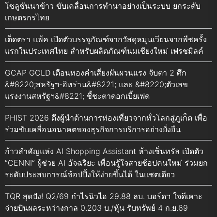
โซลูชันนาข้าว ขับเคลื่อนการทำนาอย่างเป็นระบบ ยกระดับ
เกษตรกรไทย
เต็ดตรา แพ้ค เปิดตัวบรรจุภัณฑ์จากวัสดุหมุนเวียนจากพืชครั้ง
แรกในประเทศไทย สำหรับผลิตภัณฑ์นมเชียงใหม่ เฟรชมิลค์
GCAP GOLD เตือนทองคำเสี่ยงผันผวนแรง จับตา 2 ศึก
&#8220;สหรัฐฯ-อิหร่าน&#8221; และ &#8220;ตัวเลข
แรงงานสหรัฐฯ&#8221; ชี้ชะตาดอกเบี้ยเฟด
PHIST 2026 ดึงผู้นำด้านการท่องเที่ยวจากทั่วโลกสู่ภูเก็ต เพื่อ
ร่วมขับเคลื่อนอนาคตของธุรกิจการบริการอย่างยั่งยืน
ก้าวสำคัญแห่ง AI Shopping Assistant ห้างเซ็นทรัล เปิดตัว
“CENNI” ผู้ช่วย AI อัจฉริยะ เพื่อนรู้ใจสายช้อปคนใหม่ ร่วมยก
ระดับประสบการณ์ช้อปปิ้งให้ง่ายขึ้นได้ ในแชตเดียว
TQR สุดปัง! Q2/69 กำไรนิวไฮ 29.88 ลบ. บอร์ดฯ ใจดีเคาะ
จ่ายปันผลระหว่างกาล 0.203 บ./หุ้น รับทรัพย์ 4 ก.ย.69