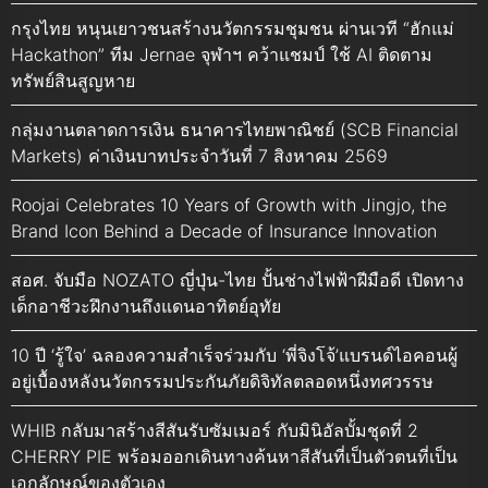
กรุงไทย หนุนเยาวชนสร้างนวัตกรรมชุมชน ผ่านเวที “ฮักแม่
Hackathon” ทีม Jernae จุฬาฯ คว้าแชมป์ ใช้ AI ติดตาม
ทรัพย์สินสูญหาย
กลุ่มงานตลาดการเงิน ธนาคารไทยพาณิชย์ (SCB Financial
Markets) ค่าเงินบาทประจำวันที่ 7 สิงหาคม 2569
Roojai Celebrates 10 Years of Growth with Jingjo, the
Brand Icon Behind a Decade of Insurance Innovation
สอศ. จับมือ NOZATO ญี่ปุ่น-ไทย ปั้นช่างไฟฟ้าฝีมือดี เปิดทาง
เด็กอาชีวะฝึกงานถึงแดนอาทิตย์อุทัย
10 ปี ‘รู้ใจ’ ฉลองความสำเร็จร่วมกับ ‘พี่จิงโจ้’แบรนด์ไอคอนผู้
อยู่เบื้องหลังนวัตกรรมประกันภัยดิจิทัลตลอดหนึ่งทศวรรษ
WHIB กลับมาสร้างสีสันรับซัมเมอร์ กับมินิอัลบั้มชุดที่ 2
CHERRY PIE พร้อมออกเดินทางค้นหาสีสันที่เป็นตัวตนที่เป็น
เอกลักษณ์ของตัวเอง