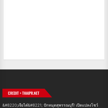
CREDIT > THAIPR.NET
&#8220;เจียไต๋&#8221; ปักหมุดสุพรรณบุรี! เปิดแปลงโชว์