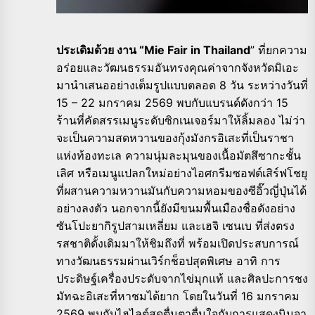
ประเดิมด้วย งาน “Mie Fair in Thailand
” ที่ยกความ
อร่อยและวัฒนธรรมอันทรงคุณค่าจากจังหวัดมิเอะ
มานำเสนออย่างเต็มรูปแบบตลอด 8 วัน ระหว่างวันที่
15 – 22 มกราคม 2569 พบกับแบรนด์ดังกว่า 15
ร้านที่คัดสรรเมนูระดับซิกเนเจอร์มาให้ลิ้มลอง ไม่ว่า
จะเป็นความสดหวานของกุ้งมังกรอิเสะที่เป็นราชา
แห่งท้องทะเล ความนุ่มละมุนของเนื้อมัตสึซากะชั้น
เลิศ หรือเมนูแปลกใหม่อย่างไอศกรีมซอฟต์เสิร์ฟโชยุ
ที่ผสานความหวานมันกับความหอมของซีอิ๊วญี่ปุ่นได้
อย่างลงตัว นอกจากนี้ยังมีขนมพื้นเมืองชื่อดังอย่าง
ซันโปะยากิรูปสามเหลี่ยม และเฮจิ เซนเบ ที่ส่งตรง
รสชาติดั้งเดิมมาให้ชิมถึงที่ พร้อมเปิดประสบการณ์
ทางวัฒนธรรมผ่านเวิร์กช็อปสุดพิเศษ อาทิ การ
ประดิษฐ์เครื่องประดับจากไข่มุกแท้ และศิลปะการชง
มัทฉะอิเสะที่หาชมได้ยาก โดยในวันที่ 16 มกราคม
2569 พบกับไฮไลต์สุดตื่นตาตื่นใจกับการแสดงนินจา