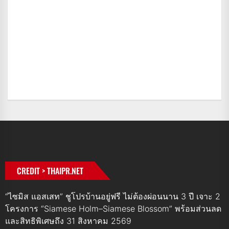
CREDIT > THAIPR.NET
“ไซมิส แอสเสท” ชูโปรบ้านอยู่ฟรี ไม่ต้องผ่อนนาน 3 ปี เจาะ 2
โครงการ “Siamese Holm–Siamese Blossom” พร้อมส่วนลด
และสิทธิพิเศษถึง 31 สิงหาคม 2569