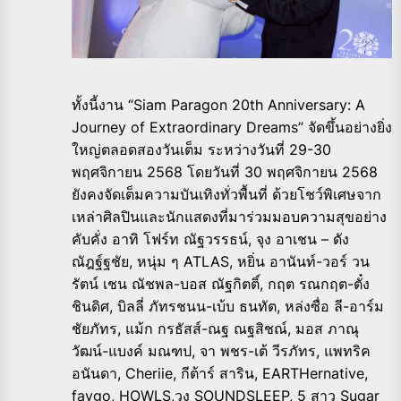
ทั้งนี้งาน “Siam Paragon 20th Anniversary: A
Journey of Extraordinary Dreams” จัดขึ้นอย่างยิ่ง
ใหญ่ตลอดสองวันเต็ม ระหว่างวันที่ 29-30
พฤศจิกายน 2568 โดยวันที่ 30 พฤศจิกายน 2568
ยังคงจัดเต็มความบันเทิงทั่วพื้นที่ ด้วยโชว์พิเศษจาก
เหล่าศิลปินและนักแสดงที่มาร่วมมอบความสุขอย่าง
คับคั่ง อาทิ โฟร์ท ณัฐวรรธน์, จุง อาเชน – ดัง
ณัฎฐ์ฐชัย, หนุ่ม ๆ ATLAS, หยิ่น อานันท์-วอร์ วน
รัตน์ เชน ณัชพล-บอส ณัฐกิตติ์, กฤต รณกฤต-ตั๋ง
ชินดิศ, บิลลี่ ภัทรชนน-เบ้บ ธนทัต, หล่งซื่อ ลี-อาร์ม
ชัยภัทร, แม้ก กรธัสส์-ณฐ ณฐสิชณ์, มอส ภาณุ
วัฒน์-แบงค์ มณฑป, จา พชร-เต้ วีรภัทร, แพทริค
อนันดา, Cheriie, กีต้าร์ สาริน, EARTHernative,
faygo, HOWLS,วง SOUNDSLEEP, 5 สาว Sugar