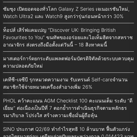
ซัมซุง เปิดยอดจองทั่วโลก Galaxy Z Series เจเนอเรชันใหม่,
Watch Ultra2 และ Watch9 สูงกว่ารุ่นก่อนหน้ากว่า 30%
ท็อปส์ เสิร์ฟแคมเปญ “Discover UK: Bringing British
Favourites to You” ขนทัพของอร่อยและไอเท็มฮิตจากสหราช
อาณาจักร ส่งตรงถึงมือตั้งแต่วันนี้ – 18 สิงหาคมนี้
มาสเตอร์การ์ดยกระดับแพลตฟอร์มบัตรดิจิทัลด้วยระบบควบคุม
ความปลอดภัยใหม่
เคทีซี–เจซีบี รุกหมวดความงาม รับเทรนด์ Self-careจำนวน
สมาชิกใช้จ่ายหมวดเครื่องสำอางเพิ่ม 26%
PHOL คว้าคะแนน AGM Checklist 100 คะแนนเต็ม ระดับ “ดี
เยี่ยม” ต่อเนื่องเป็นปีที่ 7 ตอกย้ำการดำเนินธุรกิจตามหลักธร
รมาภิบาล โปร่งใส สร้างความเชื่อมั่นผู้ถือหุ้น
SINO ประกาศ Q2/69 ทำกำไรสุทธิ 10 ล้านบาท ฟื้นตัวแกร่ง
จากไตรมาสก่อน เตรียมจ่ายปันผลระหว่างกาล 0.014423 บาท