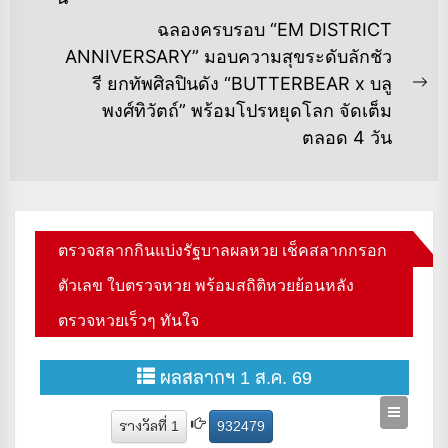
ฉลองครบรอบ “EM DISTRICT
ANNIVERSARY” มอบความสุขระดับลักชัว
รี ยกทัพศิลปินดัง “BUTTERBEAR x บลู
Ne
พงศ์ทิวัตถ์” พร้อมโปรหยุดโลก จัดเต็ม
po
ตลอด 4 วัน
ตรวจสลากกินแบ่งรัฐบาลผลหวย เช็คสลากกรอก
ตัวเลข ใบตรวจหวย พร้อมสถิติหวยย้อนหลัง
ตรวจหวยเร็วๆ ทันใจ