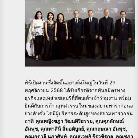
พิธีเปิดงานซึ่งจัดขึ้นอย่างยิ่งใหญ่ในวันที่ 29
พฤศจิกายน 2568 ได้รับเกียรติจากพันธมิตรทาง
ธุรกิจและเหล่าเซเลบริตี้ที่ตบเท้าเข้าร่วมงาน พร้อม
ยินดีกับการก้าวสู่ทศวรรษใหม่ของสยามพารากอนอ
ย่างคับคั่ง โดมีผู้บริหารระดับสูงของสยามพารากอน
อาทิ
คุณหญิงชฎา วัฒนศิริธรรม, คุณศุภลักษณ์
อัมพุช, คุณพาสินี ลิ่มอติบูลย์, คุณกฤษณา อัมพุช,
คุณเกตุวลี นภาศัพท์, คุณสุเวทย์ ธีรวชิรกุล, คุณชฎา