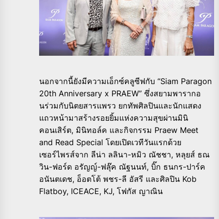
นอกจากนี้ยังมีความเอ็กซ์คลูซีฟกับ “Siam Paragon
20th Anniversary x PRAEW” ซึ่งสยามพารากอ
นร่วมกับนิตยสารแพรว ยกทัพศิลปินและนักแสดง
แถวหน้ามาสร้างรอยยิ้มแห่งความสุขผ่านมินิ
คอนเสิร์ต, มินิทอล์ค และกิจกรรม Praew Meet
and Read Special โดยเปิดเวทีวันแรกด้วย
เซอร์ไพรส์จาก ลีน่า ลลินา-หมิว ณัชชา, หลุยส์ ธณ
วิน-ฟอร์ด อรัญญ์-ฟลุ๊ค ณัฐนนท์, บิ๊ก ธนกร-ปาร์ค
อนันตเดช, อ็อตโต้ พชร-ลี อัสรี และศิลปิน Kob
Flatboy, ICEACE, KJ, โฟกัส ญาณิน