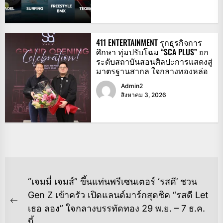
411 ENTERTAINMENT รุกธุรกิจการ
ศึกษา ทุ่มปรับโฉม “SCA PLUS” ยก
ระดับสถาบันสอนศิลปะการแสดงสู่
มาตรฐานสากล ใจกลางทองหล่อ
Admin2
สิงหาคม 3, 2026
แนะแนว
“เจมมี่ เจมส์” ขึ้นแท่นพรีเซนเตอร์ ‘รสดี’ ชวน
เรื่อง
Gen Z เข้าครัว เปิดแลนด์มาร์กสุดชิค “รสดี Let
Previous
เธอ ลอง” ใจกลางบรรทัดทอง 29 พ.ย. – 7 ธ.ค.
post:
นี้