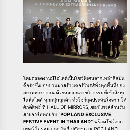
โดยตลอดงานมีไฮไลต์เป็นโชว์พิเศษจากเหล่าศิลปิน
ชื่อดังซึ่งยกขบวนมาสร้างเซอร์ไพรส์ทั่วทุกพื้นที่ของ
สยามพารากอน ด้วยหลากหลายกิจกรรมที่เข้าถึงทุก
ไลฟ์สไตล์ ทุกกลุ่มลูกค้า ทั้งโชว์สุดประทับใจจาก โต๋
ศักดิ์สิทธิ์ ที่ HALL OF MIRRORS,เซอร์ไพรส์สำหรับ
สายอาร์ททอยกับ “
POP LAND EXCLUSIVE
FESTIVE EVENT IN THAILAND”
พร้อมโชว์จาก
เทศน์ ไมรอน และ ไมกี้ ปณิธาน ณ POP LAND