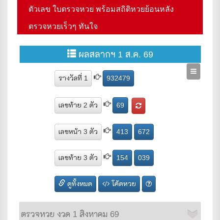
ตัวเลข ใบตรวจหวย พร้อมสถิติหวยย้อนหลัง
ตรวจหวยเร็วๆ ทันใจ