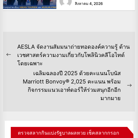
สิงหาคม 4, 2026
แนะแนว
AESLA จัดงานสัมมนาถ่ายทอดองค์ความรู้ ด้าน
เรื่อง
เวชศาสตร์ความงามเกี่ยวกับโพลินิวคลีโอไทด์
Previous
โดยเฉพาะ
post:
เฉลิมฉลองปี 2025 ด้วยคะแนนโบนัส
Marriott Bonvoy® 2,025 คะแนน พร้อม
Ne
กิจกรรมแนวเอาท์ดอร์ให้ร่วมสนุกอีกอีก
po
มากมาย
ตรวจสลากกินแบ่งรัฐบาลผลหวย เช็คสลากกรอก