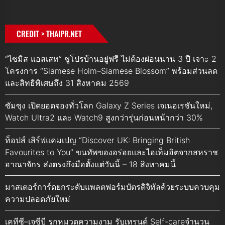
CREDIT > THAIPR.NET
“ไซมิส แอสเสท” ชูโปรบ้านอยู่ฟรี ไม่ต้องผ่อนนาน 3 ปี เจาะ 2
โครงการ “Siamese Holm–Siamese Blossom” พร้อมส่วนลด
และสิทธิพิเศษถึง 31 สิงหาคม 2569
ซัมซุง เปิดยอดจองทั่วโลก Galaxy Z Series เจเนอเรชันใหม่,
Watch Ultra2 และ Watch9 สูงกว่ารุ่นก่อนหน้ากว่า 30%
ท็อปส์ เสิร์ฟแคมเปญ “Discover UK: Bringing British
Favourites to You” ขนทัพของอร่อยและไอเท็มฮิตจากสหราช
อาณาจักร ส่งตรงถึงมือตั้งแต่วันนี้ – 18 สิงหาคมนี้
มาสเตอร์การ์ดยกระดับแพลตฟอร์มบัตรดิจิทัลด้วยระบบควบคุม
ความปลอดภัยใหม่
เคทีซี–เจซีบี รุกหมวดความงาม รับเทรนด์ Self-careจำนวน