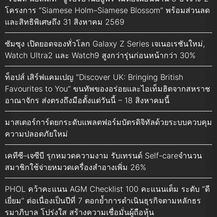
โครงการ “Siamese Holm–Siamese Blossom” พร้อมส่วนลด
และสิทธิพิเศษถึง 31 สิงหาคม 2569
ซัมซุง เปิดยอดจองทั่วโลก Galaxy Z Series เจเนอเรชันใหม่,
Watch Ultra2 และ Watch9 สูงกว่ารุ่นก่อนหน้ากว่า 30%
ท็อปส์ เสิร์ฟแคมเปญ “Discover UK: Bringing British
Favourites to You” ขนทัพของอร่อยและไอเท็มฮิตจากสหราช
อาณาจักร ส่งตรงถึงมือตั้งแต่วันนี้ – 18 สิงหาคมนี้
มาสเตอร์การ์ดยกระดับแพลตฟอร์มบัตรดิจิทัลด้วยระบบควบคุม
ความปลอดภัยใหม่
เคทีซี–เจซีบี รุกหมวดความงาม รับเทรนด์ Self-careจำนวน
สมาชิกใช้จ่ายหมวดเครื่องสำอางเพิ่ม 26%
PHOL คว้าคะแนน AGM Checklist 100 คะแนนเต็ม ระดับ “ดี
เยี่ยม” ต่อเนื่องเป็นปีที่ 7 ตอกย้ำการดำเนินธุรกิจตามหลักธร
รมาภิบาล โปร่งใส สร้างความเชื่อมั่นผู้ถือหุ้น