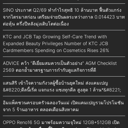
SINO ประกาศ Q2/69 ทำกำไรสุทธิ 10 ล้านบาท ฟื้นตัวแกร่ง
จากไตรมาสก่อน เตรียมจ่ายปันผลระหว่างกาล 0.014423 บาท
ต่อหุ้น ครึ่งปีหลังมุ่งเติบโตต่อเนื่อง
KTC and JCB Tap Growing Self-Care Trend with
Expanded Beauty Privileges Number of KTC JCB
Cardmembers Spending on Cosmetics Rises 26%
ADVICE คว้า “ดีเยี่ยมสมควรเป็นตัวอย่าง” AGM Checklist
2569 ตอกย้ำมาตรฐานการกำกับดูแลกิจการที่ดี
แสนสิริ เข้าใจความกังวลผู้ซื้อบ้านยุคใหม่ ส่งแคมเปญ
&#8220;ดีลนี้เริ่ด แจกแรง แซงทุกดีล สูงสุด 1 ล้าน*&#8221;
อิมแพ็คชวนครอบครัวฉลองวันแม่ เปิดแคมเปญรวมโปรโมชัน
จาก 5 ร้านอาหาร ตลอดเดือนสิงหาคม
OPPO Reno16 5G มาพร้อมความจุใหม่ 12GB+512GB เปิด