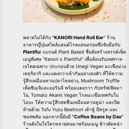
พลาดไม่ได้กับ
“KANORI Hand Roll Bar
” ร้าน
อาหารญี่ปุ่นสไตล์แฮนด์โรลแสนอร่อยซึ่งจับมือกับ
Plantifu
l แบรนด์ Plant Based ชื่อดังสร้างสรรค์เซ็ต
เมนูพิเศษ “Kanori x Plantiful” เพื่อต้อนรับเทศกาล
เจโดยเฉพาะ ประกอบด้วย Unagi Vegan มะเขือม่วง
เทอริยากิ และแตงกวาเข้ากันอย่างลงตัว ที่ให้ความ
รู้สึกเหมือนทานปลาไหลย่าง, Mushroom Truffle
เห็ดชิเมจิและออรินจิ พร้อมแตงกวา กับทรัฟเฟิลมา
โย, Tomato Akami Vegan โรลมะเขือเทศกับใบ
ไอบะ ให้ความรู้สึกสดชื่นเหมือนทานทูน่า และปิด
ท้ายด้วย Tofu Yuzu Beetroot เต้าหู้ บีทรูท และ
ซอสพลัม นอกจากนี้ยังมี
“Coffee Beans by Dao”
ร้านดังในใจใครหลายคนมาพร้อมเมนู ข้าวผัดหนำ