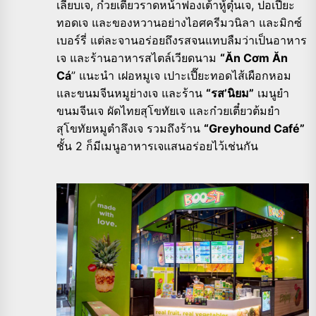
เลี๊ยบเจ, ก๋วยเตี๋ยวราดหน้าฟองเต้าหู้ตุ๋นเจ, ปอเปี๊ยะ
ทอดเจ และของหวานอย่างไอศครีมวนิลา และมิกซ์
เบอร์รี่ แต่ละจานอร่อยถึงรสจนแทบลืมว่าเป็นอาหาร
เจ และร้านอาหารสไตล์เวียดนาม
“Ăn Cơm Ăn
Cá
” แนะนำ เฝอหมูเจ เปาะเปี๊ยะทอดไส้เผือกหอม
และขนมจีนหมูย่างเจ และร้าน
“รส’นิยม”
เมนูยำ
ขนมจีนเจ ผัดไทยสุโขทัยเจ และก๋วยเตี๋ยวต้มยำ
สุโขทัยหมูตำลึงเจ รวมถึงร้าน
“Greyhound Café”
ชั้น 2 ก็มีเมนูอาหารเจแสนอร่อยไว้เช่นกัน