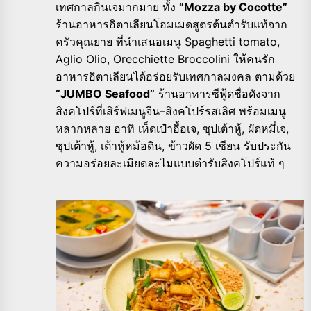
เทศกาลกินเจมากมาย ทั้ง
“Mozza by Cocotte”
ร้านอาหารอิตาเลียนโฮมเมดสูตรต้นตำรับแท้จาก
ครัวคุณยาย ที่นำเสนอเมนู Spaghetti tomato,
Aglio Olio, Orecchiette Broccolini ให้คนรัก
อาหารอิตาเลียนได้อร่อยรับเทศกาลมงคล ตามด้วย
“JUMBO Seafood”
ร้านอาหารซีฟู้ดชื่อดังจาก
สิงคโปร์ที่เสิร์ฟเมนูจีน–สิงคโปร์รสเลิศ พร้อมเมนู
หลากหลาย อาทิ เห็ดเป๋าฮื้อเจ, ซุปเต้าหู้, ผัดหมี่เจ,
ซุปเต้าหู้, เต้าหู้หม้อดิน, ข้าวผัด 5 เซียน รับประกัน
ความอร่อยละเมียดละไมแบบตำรับสิงคโปร์แท้ ๆ