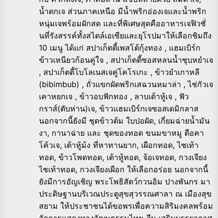
น้ำตกเจ ส่วนภาคเหนือ มีน้ำพริกอ่องเจและน้ำพริก
หนุ่มเจพร้อมผักสด และที่พิเศษสุดคืออาหารเจฟิวชั่
นที่รังสรรค์ทั้งสไตล์เอเซียและยุโรปมาให้เลือกชิมถึง
10 เมนู ได้แก่ สปาเก็ตตี้เพสโต้กุ้งทอง , แฮมเบิร์ก
ข้าวเหนียวก้อนคู่ใจ , สปาเก็ตตี้ซอสหลนน้ำชุบหยำเจ
, สปาเก็ตตี้โบโลเนสเจคู่โคโรเกะ , ข้าวยำเกาหลี
(bibimbub) , ถั่วแขกผัดพริกเสฉวนหมาล่า , ไช่กัวเจ
เคาหยกเจ , ข้าวอบฟักทอง , ลาบเต้าหู้เจ , ฟัว
กราส์(ตับห่าน)เจ, ข้าวแฮมเบิร์กเจซอสเดมิกลาส
นอกจากนี้ยังมี ชุดข้าวต้ม ใบปอผัด, เกี่ยมฉ่ายน้ำมัน
งา, กานาฉ่าย และ ชุดของทอด ขนมขาหมู ตือคา
โค้วเจ, เต้าหู้ม้ง ที่หาทานยาก, เผือกทอด, ไชเท้า
ทอด, ข้าวโพดทอด, เต้าหู้ทอด, จ้อเจทอด, กวงเจียง
ไชเท้าทอด, กวงเจียงเผือก ให้เลือกอร่อย นอกจากนี้
ยังมีการอัญเชิญ พระโพธิสัตว์กวนอิม ปางพันกร มา
ประดิษฐานบริเวณประตูสุขสุวรรณศาลา ณ เมืองสุข
สยาม ให้ประชาชนได้ขอพรเพื่อความสิริมงคลพร้อม
จัดการแสดงทางวัฒนธรรมไทย-จีน เสริมบรรยากาศ