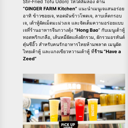
Stir-Fried Tofu Udon) ให้ได้ลิ้มลอง ด้าน
“GINGER FARM Kitchen”
แนะนำเมนูเจแสนอร่อย
อาทิ ข้าวซอยเจ, ทอดมันข้าวโพดเจ, ลาบเห็ดกรอบ
เจ, เต้าหู้ผัดเม็ดมะม่วงเจ และจัดเต็มความอร่อยแบบ
เจที่ร้านอาหารจีนกวางตุ้ง
“Hong Bao
” กับเมนูเต้าหู้
ทอดพริกเกลือ, เส้นหมี่ผัดแห้งผักรวม, ผักรวมอรหันต์
ตุ๋นซีอิ๊ว สำหรับคนรักอาหารไทยห้ามพลาด เมนูผัด
ไทยเต้าหู้ และแกงเขียวหวานเต้าหู้ ที่
ร้าน “Have a
Zeed”