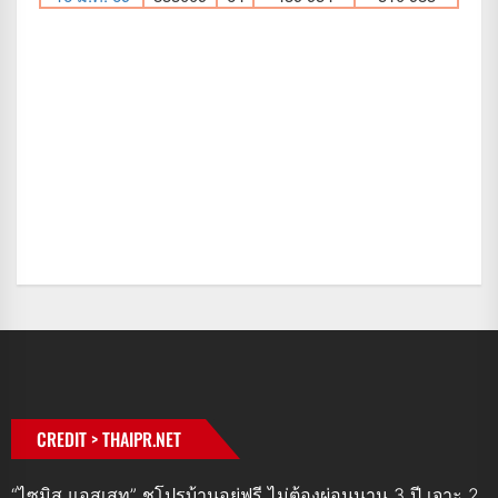
CREDIT > THAIPR.NET
“ไซมิส แอสเสท” ชูโปรบ้านอยู่ฟรี ไม่ต้องผ่อนนาน 3 ปี เจาะ 2