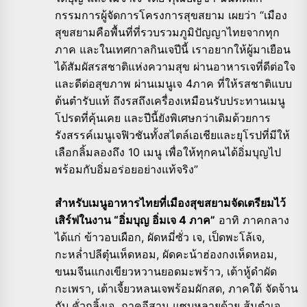
กรรมการผู้จัดการโครงการสุขสยาม เผยว่า “เมือง
สุขสยามคือพื้นที่ที่รวบรวมภูมิปัญญาไทยจากทุก
ภาค และในเทศกาลกินเจปีนี้ เราอยากให้ผู้มาเยือน
ได้สัมผัสรสชาติแห่งความสุข ผ่านอาหารเจที่ดีต่อใจ
และดีต่อสุขภาพ ผ่านเมนูเจ 4ภาค ที่ให้รสชาติแบบ
ต้นตำรับแท้ ถึงรสถึงเครื่องเหมือนรับประทานเมนู
โปรดที่คุ้นเคย และปีนี้ยังพิเศษกว่าเดิมด้วยการ
รังสรรค์เมนูเจฟิวชันทั้งสไตล์เอเชียและยุโรปที่มีให้
เลือกลิ้มลองถึง 10 เมนู เพื่อให้ทุกคนได้อิ่มบุญไป
พร้อมกับอิ่มอร่อยอย่างแท้จริง”
สำหรับเมนูอาหารไทยที่เมืองสุขสยามจัดเตรียมไว้
เสิร์ฟในงาน “อิ่มบุญ อิ่มเจ 4 ภาค”
อาทิ ภาคกลาง
ได้แก่ ข้าวอบเผือก, ผัดหมี่ซั่ว เจ, เป็ดพะโล้เจ,
กะหล่ำปลีตุ๋นเห็ดหอม, ผัดคะน้าฮ่องกงเห็ดหอม,
ขนมจีนแกงเขียวหวานยอดมะพร้าว, เต้าหู้ดำผัด
กะเพรา, เต้าเจี้ยวหลนเจพร้อมผักสด, ภาคใต้ จัดจ้าน
กับ คั่วกลิ้งเจ, ภาคอีสาน แซบหลายด้วย ส้มตำเจ,