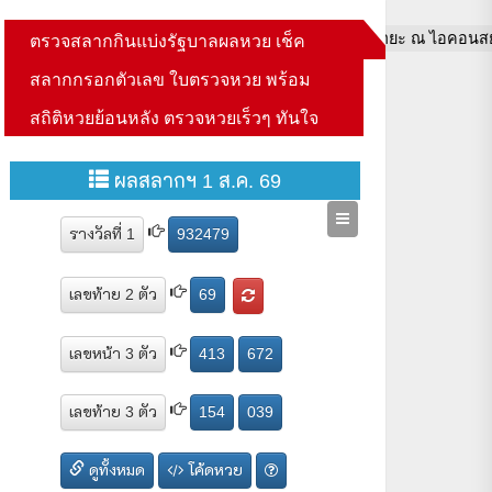
ตรวจสลากกินแบ่งรัฐบาลผลหวย เช็ค
ีกเพียบ วันนี้ – 15 กันยายน 2565 ที่ชั้น 4 สยาม ทาคาชิมายะ ณ ไอคอน
สลากกรอกตัวเลข ใบตรวจหวย พร้อม
สถิติหวยย้อนหลัง ตรวจหวยเร็วๆ ทันใจ