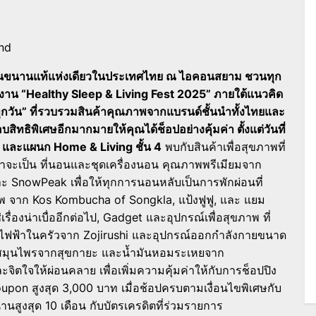
nd
ปุ่นขนานแท้แห่งเดียวในประเทศไทย ณ ไอคอนสยาม ชวนทุก
าน “Healthy Sleep & Living Fest 2025” ภายใต้แนวคิด
้ ได้ทุกวัน” ที่รวบรวมสินค้าคุณภาพจากแบรนด์ชั้นนำทั้งไทยและ
ิทธิพิเศษอีกมากมายให้คุณได้ช็อปอย่างคุ้มค่า ตั้งแต่วันที่
 และแผนก Home & Living ชั้น 4
พบกับสินค้าเพื่อสุขภาพที่
าจะเป็น ที่นอนและชุดเครื่องนอน คุณภาพพรีเมียมจาก
ะ SnowPeak เพื่อให้ทุกการนอนหลับเป็นการพักผ่อนที่
 จาก Kos Kombucha of Songkla, แป้งฟูฟู, และ แยม
่เรื่องน่าเบื่ออีกต่อไป, Gadget และอุปกรณ์เพื่อสุขภาพ ที่
งใช้ไฟฟ้าในครัวจาก Zojirushi และอุปกรณ์ออกกำลังกายขนาด
ฑ์สมุนไพรจากสุขกายะ และน้ำมันหอมระเหยจาก
ะจิตใจให้ผ่อนคลาย เพื่อเพิ่มความคุ้มค่าให้กับการช็อปปิง
pon สูงสุด 3,000 บาท เมื่อช้อปครบตามเงื่อนไขพิเศษกับ
านสูงสุด 10 เดือน กับบัตรเครดิตที่ร่วมรายการ