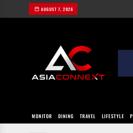
Skip
AUGUST 7, 2026
to
the
content
ASIACONN
MONITOR
DINING
TRAVEL
LIFESTYLE
P