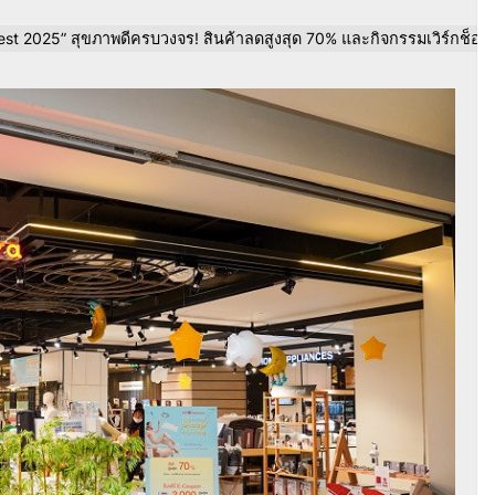
st 2025” สุขภาพดีครบวงจร! สินค้าลดสูงสุด 70% และกิจกรรมเวิร์กช็อปอ