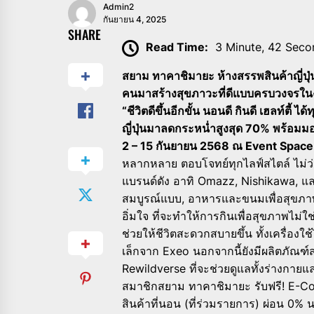
Admin2
กันยายน 4, 2025
SHARE
Read Time:
3 Minute, 42 Seco
สยาม ทาคาชิมายะ ห้างสรรพสินค้าญี่
คนมาสร้างสุขภาวะที่ดีแบบครบวงจรในง
“ชีวิตดีขึ้นอีกขั้น นอนดี กินดี เฮลท์ตี
ญี่ปุ่นมาลดกระหน่ำสูงสุด 70% พร้อมมอบส
2 – 15 กันยายน 2568 ณ Event Space
หลากหลาย ตอบโจทย์ทุกไลฟ์สไตล์ ไม่ว่
แบรนด์ดัง อาทิ Omazz, Nishikawa, แล
สมบูรณ์แบบ, อาหารและขนมเพื่อสุขภาพ
อิ่มใจ ที่จะทำให้การกินเพื่อสุขภาพไม่ใช
ช่วยให้ชีวิตสะดวกสบายขึ้น ทั้งเครื่อ
เล็กจาก Exeo นอกจากนี้ยังมีผลิตภัณ
Rewildverse ที่จะช่วยดูแลทั้งร่างกายแล
สมาชิกสยาม ทาคาชิมายะ รับฟรี! E-Cou
สินค้าที่นอน (ที่ร่วมรายการ) ผ่อน 0% น