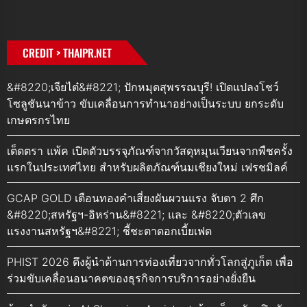
CREDIT > THAIPR.NET
&#8220;เจียไต๋&#8221; ปักหมุดสุพรรณบุรี! เปิดแปลงโชว์
โซลูชันนาข้าว ขับเคลื่อนการทำนาอย่างเป็นระบบ ยกระดับ
เกษตรกรไทย
เต็ดตรา แพ้ค เปิดตัวบรรจุภัณฑ์จากวัสดุหมุนเวียนจากพืชครั้ง
แรกในประเทศไทย สำหรับผลิตภัณฑ์นมเชียงใหม่ เฟรชมิลค์
GCAP GOLD เตือนทองคำเสี่ยงผันผวนแรง จับตา 2 ศึก
&#8220;สหรัฐฯ-อิหร่าน&#8221; และ &#8220;ตัวเลข
แรงงานสหรัฐฯ&#8221; ชี้ชะตาดอกเบี้ยเฟด
PHIST 2026 ดึงผู้นำด้านการท่องเที่ยวจากทั่วโลกสู่ภูเก็ต เพื่อ
ร่วมขับเคลื่อนอนาคตของธุรกิจการบริการอย่างยั่งยืน