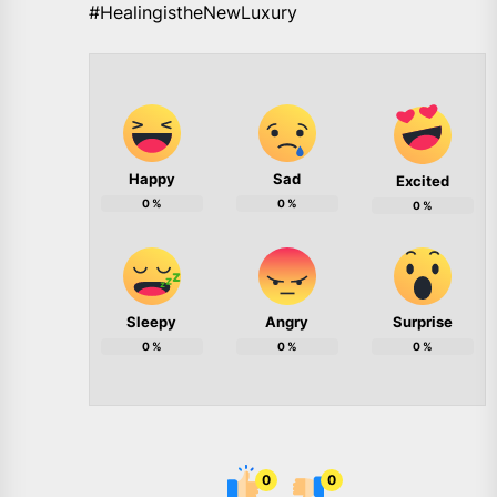
#HealingistheNewLuxury
Happy
Sad
Excited
0
%
0
%
0
%
Sleepy
Angry
Surprise
0
%
0
%
0
%
0
0