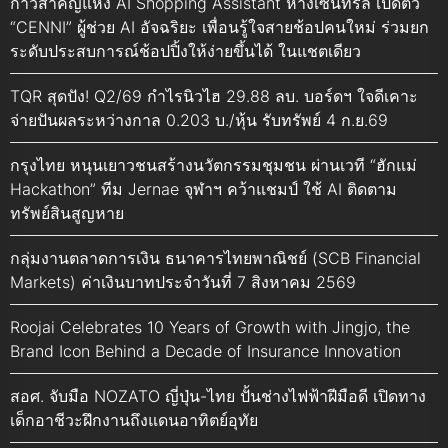
ก้าวสำคัญแห่ง AI Shopping Assistant ห้างเซ็นทรัล เปิดตัว
“CENNI” ผู้ช่วย AI อัจฉริยะ เพื่อนรู้ใจสายช้อปคนใหม่ ร่วมยก
ระดับประสบการณ์ช้อปปิ้งให้ง่ายขึ้นได้ ในแชตเดียว
TQR สุดปัง! Q2/69 กำไรนิวไฮ 29.88 ลบ. บอร์ดฯ ใจดีเคาะ
จ่ายปันผลระหว่างกาล 0.203 บ./หุ้น รับทรัพย์ 4 ก.ย.69
กรุงไทย หนุนเยาวชนสร้างนวัตกรรมชุมชน ผ่านเวที “ฮักแม่
Hackathon” ทีม Jernae จุฬาฯ คว้าแชมป์ ใช้ AI ติดตาม
ทรัพย์สินสูญหาย
กลุ่มงานตลาดการเงิน ธนาคารไทยพาณิชย์ (SCB Financial
Markets) ค่าเงินบาทประจำวันที่ 7 สิงหาคม 2569
Roojai Celebrates 10 Years of Growth with Jingjo, the
Brand Icon Behind a Decade of Insurance Innovation
สอศ. จับมือ NOZATO ญี่ปุ่น-ไทย ปั้นช่างไฟฟ้าฝีมือดี เปิดทาง
เด็กอาชีวะฝึกงานถึงแดนอาทิตย์อุทัย