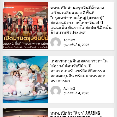
ททท. เปิดม่านตรุษจีนปีม้าทอง
เตรียมเฉลิมฉลอง 2 พื้นที่
“กรุงเทพฯ-หาดใหญ่ (สงขลา)”
สะท้อนมิตรภาพไทย–จีน 51 ปี
แน่นแฟ้น ดันรายได้สะพัด 4.2 หมื่น
ล้านบาททั่วประเทศ
Admin2
กุมภาพันธ์ 6, 2026
เทศกาลตรุษจีนสุดตระการตาใน
‘ฮ่องกง’ ต้อนรับปีม้า…ปี
คาแรคเตอร์! แชร์ลิสต์กิจกรรม
ตลอดตรุษจีน พร้อมพาเหรดสุด
ตระการตา
Admin2
กุมภาพันธ์ 4, 2026
ททท. เปิดตัว “ลิซ่า” AMAZING