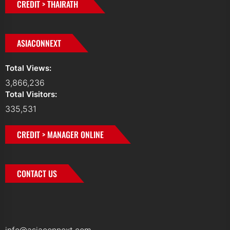
CREDIT > THAIRATH
ASIACONNEXT
Total Views:
3,866,236
Total Visitors:
335,531
CREDIT > MANAGER ONLINE
CONTACT US
info@asiaconnext.com