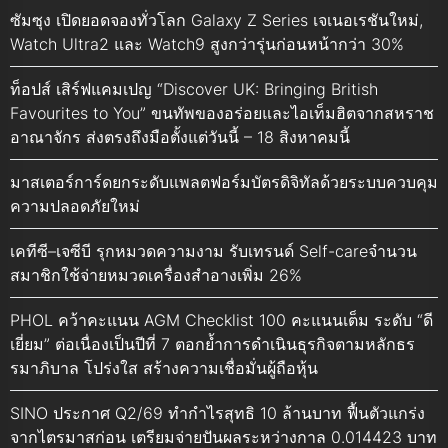
ซัมซุง เปิดยอดจองทั่วโลก Galaxy Z Series เจเนอเรชันใหม่,
Watch Ultra2 และ Watch9 สูงกว่ารุ่นก่อนหน้ากว่า 30%
ท็อปส์ เสิร์ฟแคมเปญ “Discover UK: Bringing British
Favourites to You” ขนทัพของอร่อยและไอเท็มฮิตจากสหราช
อาณาจักร ส่งตรงถึงมือตั้งแต่วันนี้ – 18 สิงหาคมนี้
มาสเตอร์การ์ดยกระดับแพลตฟอร์มบัตรดิจิทัลด้วยระบบควบคุม
ความปลอดภัยใหม่
เคทีซี–เจซีบี รุกหมวดความงาม รับเทรนด์ Self-careจำนวน
สมาชิกใช้จ่ายหมวดเครื่องสำอางเพิ่ม 26%
PHOL คว้าคะแนน AGM Checklist 100 คะแนนเต็ม ระดับ “ดี
เยี่ยม” ต่อเนื่องเป็นปีที่ 7 ตอกย้ำการดำเนินธุรกิจตามหลักธร
รมาภิบาล โปร่งใส สร้างความเชื่อมั่นผู้ถือหุ้น
SINO ประกาศ Q2/69 ทำกำไรสุทธิ 10 ล้านบาท ฟื้นตัวแกร่ง
จากไตรมาสก่อน เตรียมจ่ายปันผลระหว่างกาล 0.014423 บาท