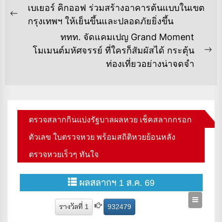
แนะแนว
เบเยอร์ คิกออฟ ร่วมสร้างอาคารต้นแบบในเขต
เรื่อง
Previous
กรุงเทพฯ ให้เย็นขึ้นและปลอดภัยยิ่งขึ้น
post:
ททท. จัดแคมเปญ Grand Moment
โมเมนต์มหัศจรรย์ ที่ใครก็สัมผัสได้ กระตุ้น
Ne
ท่องเที่ยวอย่างน่าจดจำ
po
ตรวจสลากกินแบ่งรัฐบาลผลหวย เช็คสลากกรอก
ตัวเลข ใบตรวจหวย พร้อมสถิติหวยย้อนหลัง
ตรวจหวยเร็วๆ ทันใจ