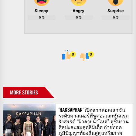
Sleepy
Angry
Surprise
0
%
0
%
0
%
0
0
MORE STORIES
‘RAKSAPHAN’ เปิดฉากคอลเลกชัน
ระดับมาสเตอร์พีซคอลเลกชันแรก
รังสรรค์ “ผ้าลายน้ำไหล” สู่ชิ้นงาน
ศิลปะสะสมสุดลิมิเต็ด ถ่ายทอด
ภูมิปัญญาท้องถิ่นสู่สุนทรียภาพ