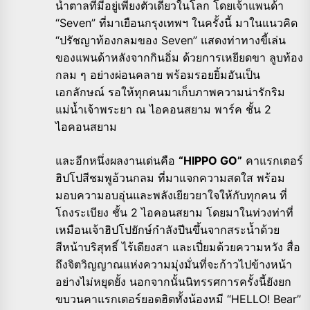
น้ำตาลที่มีอยู่เพียงตัวเดียวในโลก โดยเจ้าแพนด้า
“Seven” ที่มาเยือนกรุงเทพฯ ในครั้งนี้ มาในแนวคิด
“ปรัชญาท้องกลมของ Seven” แสดงท่าทางขี้เล่น
ของแพนด้าหลังจากกินอิ่ม ด้วยการเหยียดขา ลูบท้อง
กลม ๆ อย่างผ่อนคลาย พร้อมรอยยิ้มอันเป็น
เอกลักษณ์ รอให้ทุกคนมาเก็บภาพความน่ารักริม
แม่น้ำเจ้าพระยา ณ ไอคอนสยาม พาร์ค ชั้น 2
ไอคอนสยาม
และอีกหนึ่งผลงานเด่นคือ
“HIPPO GO”
คาแรกเตอร์
ฮิปโปสีชมพูอ้วนกลม ที่มาแจกความสดใส พร้อม
มอบความอบอุ่นและพลังเยียวยาใจให้กับทุกคน ที่
โถงระเบียง ชั้น 2 ไอคอนสยาม โดยมาในท่วงท่าที่
เหมือนเจ้าฮิปโปยักษ์กำลังปีนขึ้นจากสระน้ำด้วย
สีหน้าบริสุทธิ์ ไร้เดียงสา และเปี่ยมด้วยความหวัง สื่อ
ถึงจิตวิญญาณแห่งความมุ่งมั่นที่จะก้าวไปข้างหน้า
อย่างไม่หยุดยั้ง นอกจากนั้นนิทรรศการครั้งนี้ยังยก
ขบวนคาแรกเตอร์ยอดฮิตทั้งน้องหมี “HELLO! Bear”