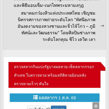
post:
และพิธีมอบเข็ม-เนกไทพระมหามงกุฎ
สมาคมกว๋องสิวแห่งประเทศไทย เชิญชม
นิทรรศการภาพถ่ายระดับโลก “ทัศนียภาพ
อันงดงามของหวงซานและจิ่วไจ้โกว – ภูมิ
Ne
ทัศน์และวัฒนธรรม” โดยศิลปินช่างภาพ
po
ระดับโลกคุณ ชิไว เดวิด เลา
ตรวจสลากกินแบ่งรัฐบาลผลหวย เช็คสลากกรอก
ตัวเลข ใบตรวจหวย พร้อมสถิติหวยย้อนหลัง
ตรวจหวยเร็วๆ ทันใจ