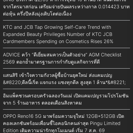
จากไตรมาสก่อน เตรียมจ่ายปันผลระหว่างกาล 0.014423 บาท
ต่อหุ้น ครึ่งปีหลังมุ่งเติบโตต่อเนื่อง
KTC and JCB Tap Growing Self-Care Trend with
Expanded Beauty Privileges Number of KTC JCB
Cardmembers Spending on Cosmetics Rises 26%
ADVICE คว้า “ดีเยี่ยมสมควรเป็นตัวอย่าง” AGM Checklist
2569 ตอกย้ำมาตรฐานการกำกับดูแลกิจการที่ดี
แสนสิริ เข้าใจความกังวลผู้ซื้อบ้านยุคใหม่ ส่งแคมเปญ
&#8220;ดีลนี้เริ่ด แจกแรง แซงทุกดีล สูงสุด 1 ล้าน*&#8221;
อิมแพ็คชวนครอบครัวฉลองวันแม่ เปิดแคมเปญรวมโปรโมชัน
จาก 5 ร้านอาหาร ตลอดเดือนสิงหาคม
OPPO Reno16 5G มาพร้อมความจุใหม่ 12GB+512GB เปิด
คอลเลกชันพร้อมเพื่อนซี้ไอคอนิกคนล่าสุด Pingu Limited
Edition เติมความน่ารักทุกโมเมนต์ เริ่ม 7 ส.ค. 69