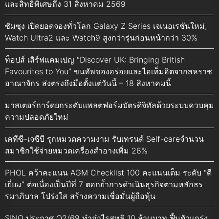
และสิทธิพิเศษถึง 31 สิงหาคม 2569
ซัมซุง เปิดยอดจองทั่วโลก Galaxy Z Series เจเนอเรชันใหม่,
Watch Ultra2 และ Watch9 สูงกว่ารุ่นก่อนหน้ากว่า 30%
ท็อปส์ เสิร์ฟแคมเปญ “Discover UK: Bringing British
Favourites to You” ขนทัพของอร่อยและไอเท็มฮิตจากสหราช
อาณาจักร ส่งตรงถึงมือตั้งแต่วันนี้ – 18 สิงหาคมนี้
มาสเตอร์การ์ดยกระดับแพลตฟอร์มบัตรดิจิทัลด้วยระบบควบคุม
ความปลอดภัยใหม่
เคทีซี–เจซีบี รุกหมวดความงาม รับเทรนด์ Self-careจำนวน
สมาชิกใช้จ่ายหมวดเครื่องสำอางเพิ่ม 26%
PHOL คว้าคะแนน AGM Checklist 100 คะแนนเต็ม ระดับ “ดี
เยี่ยม” ต่อเนื่องเป็นปีที่ 7 ตอกย้ำการดำเนินธุรกิจตามหลักธร
รมาภิบาล โปร่งใส สร้างความเชื่อมั่นผู้ถือหุ้น
SINO ประกาศ Q2/69 ทำกำไรสุทธิ 10 ล้านบาท ฟื้นตัวแกร่ง