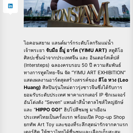
ไอคอนสยาม แลนด์มาร์กระดับโลกริมแม่น้ำ
เจ้าพระยา
จับมือ อี้มู่ อาร์ต (YIMU ART)
สตูดิโอ
ศิลปะชั้นนำจากประเทศจีน และ อินเตอร์สเต็ปส์
(Intersteps) ฉลองครบรอบ 50 ปี ความสัมพันธ์
ทางการทูตไทย-จีน จัด “YIMU ART EXHIBITION”
แสดงผลงานอาร์ตสุดสร้างสรรค์ของ
ลีโอ หวง (Leo
Huang)
ศิลปินรุ่นใหม่ดาวรุ่งชาวจีนซึ่งได้รับการ
ยอมรับระดับประเทศ พาคาแรกเตอร์ IP ซิกเนเจอร์
อันโด่งดัง “Seven” แพนด้าสีน้ำตาลไซส์ใหญ่ยักษ์
และ “
HIPPO GO!”
ฮิปโปสีชมพู มาเยือน
ประเทศไทยเป็นครั้งแรก พร้อมเปิด Pop-up Shop
ยกทัพ Art Toy และของที่ระลึกสุดน่ารักจากคาแรก
เตอร์ฮิต ให้ชาวไทยได้ชื่นชมและเลือกเก็บสะสม