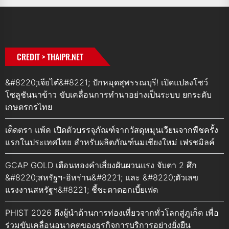
CREDIT > THAIPR.NET
&#8220;เจียไต๋&#8221; ปักหมุดสุพรรณบุรี! เปิดแปลงโชว์
โซลูชันนาข้าว ขับเคลื่อนการทำนาอย่างเป็นระบบ ยกระดับ
เกษตรกรไทย
เต็ดตรา แพ้ค เปิดตัวบรรจุภัณฑ์จากวัสดุหมุนเวียนจากพืชครั้ง
แรกในประเทศไทย สำหรับผลิตภัณฑ์นมเชียงใหม่ เฟรชมิลค์
GCAP GOLD เตือนทองคำเสี่ยงผันผวนแรง จับตา 2 ศึก
&#8220;สหรัฐฯ-อิหร่าน&#8221; และ &#8220;ตัวเลข
แรงงานสหรัฐฯ&#8221; ชี้ชะตาดอกเบี้ยเฟด
PHIST 2026 ดึงผู้นำด้านการท่องเที่ยวจากทั่วโลกสู่ภูเก็ต เพื่อ
ร่วมขับเคลื่อนอนาคตของธุรกิจการบริการอย่างยั่งยืน