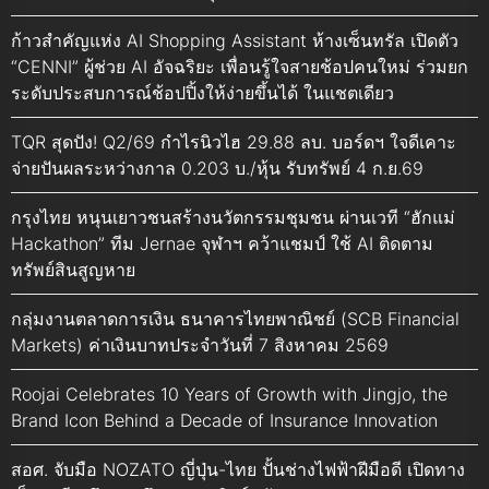
ก้าวสำคัญแห่ง AI Shopping Assistant ห้างเซ็นทรัล เปิดตัว
“CENNI” ผู้ช่วย AI อัจฉริยะ เพื่อนรู้ใจสายช้อปคนใหม่ ร่วมยก
ระดับประสบการณ์ช้อปปิ้งให้ง่ายขึ้นได้ ในแชตเดียว
TQR สุดปัง! Q2/69 กำไรนิวไฮ 29.88 ลบ. บอร์ดฯ ใจดีเคาะ
จ่ายปันผลระหว่างกาล 0.203 บ./หุ้น รับทรัพย์ 4 ก.ย.69
กรุงไทย หนุนเยาวชนสร้างนวัตกรรมชุมชน ผ่านเวที “ฮักแม่
Hackathon” ทีม Jernae จุฬาฯ คว้าแชมป์ ใช้ AI ติดตาม
ทรัพย์สินสูญหาย
กลุ่มงานตลาดการเงิน ธนาคารไทยพาณิชย์ (SCB Financial
Markets) ค่าเงินบาทประจำวันที่ 7 สิงหาคม 2569
Roojai Celebrates 10 Years of Growth with Jingjo, the
Brand Icon Behind a Decade of Insurance Innovation
สอศ. จับมือ NOZATO ญี่ปุ่น-ไทย ปั้นช่างไฟฟ้าฝีมือดี เปิดทาง